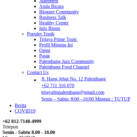
3tainment
Anda Bicara
Blogger Community
Business Talk
Healthy Center
Info Bisnis
Populer Topik
Trijaya Prime Topic
Profil Minggu Ini
Opini
Pajak
Palembang Jazz Community
Palembang Food Channel
Contact Us
Jl. Hang Jebat No. 12 Palembang
+62 711 316 070
trijayafmpalembang@gmail.com
Senin – Sabtu: 8:00 –16:00 Minggu : TUTUP
Berita
COVID19
+62 812-7148-4999
Telepon
Senin - Sabtu 8.00 - 18.00