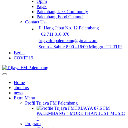
Opini
Pajak
Palembang Jazz Community
Palembang Food Channel
Contact Us
Jl. Hang Jebat No. 12 Palembang
+62 711 316 070
trijayafmpalembang@gmail.com
Senin – Sabtu: 8:00 –16:00 Minggu : TUTUP
Berita
COVID19
Home
about us
news
Extra Menu
Profil Trijaya FM Palembang
TRIJAYA 87.6 FM
PALEMBANG ” MORE THAN JUST MUSIC
”
Program