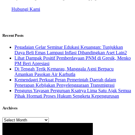
Hubungi Kami
Recent Posts
Pegadaian Gelar Seminar Edukasi Keuangan: Tunjukkan
Daya Beli Emas Lampaui Inflasi Dibandingkan Aset Lain2
Lihat Dampak Positif Pemberdayaan PNM di Gresik, Menko
PM Beri Apresiasi
​Di Tengah Terik Kemarau, Manggala Agni Berpacu
Amankan Pasokan Air Karhutla
Kemendagri Perkuat Peran Pemerintah Daerah dalam
Penerapan Kebijakan Penyelenggaraan Transmigrasi
Pengurus Yayasan Perguruan Ksatrya Lima Satu Ajak Semua
Pihak Hormati Proses Hukum Sengketa Kepengurusan
Archives
Archives