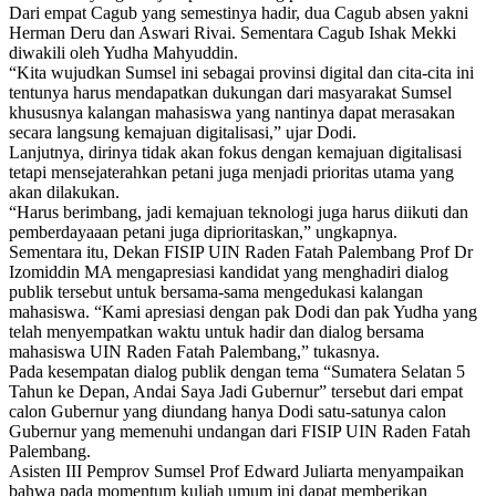
Dari empat Cagub yang semestinya hadir, dua Cagub absen yakni
Herman Deru dan Aswari Rivai. Sementara Cagub Ishak Mekki
diwakili oleh Yudha Mahyuddin.
“Kita wujudkan Sumsel ini sebagai provinsi digital dan cita-cita ini
tentunya harus mendapatkan dukungan dari masyarakat Sumsel
khususnya kalangan mahasiswa yang nantinya dapat merasakan
secara langsung kemajuan digitalisasi,” ujar Dodi.
Lanjutnya, dirinya tidak akan fokus dengan kemajuan digitalisasi
tetapi mensejaterahkan petani juga menjadi prioritas utama yang
akan dilakukan.
“Harus berimbang, jadi kemajuan teknologi juga harus diikuti dan
pemberdayaaan petani juga diprioritaskan,” ungkapnya.
Sementara itu, Dekan FISIP UIN Raden Fatah Palembang Prof Dr
Izomiddin MA mengapresiasi kandidat yang menghadiri dialog
publik tersebut untuk bersama-sama mengedukasi kalangan
mahasiswa. “Kami apresiasi dengan pak Dodi dan pak Yudha yang
telah menyempatkan waktu untuk hadir dan dialog bersama
mahasiswa UIN Raden Fatah Palembang,” tukasnya.
Pada kesempatan dialog publik dengan tema “Sumatera Selatan 5
Tahun ke Depan, Andai Saya Jadi Gubernur” tersebut dari empat
calon Gubernur yang diundang hanya Dodi satu-satunya calon
Gubernur yang memenuhi undangan dari FISIP UIN Raden Fatah
Palembang.
Asisten III Pemprov Sumsel Prof Edward Juliarta menyampaikan
bahwa pada momentum kuliah umum ini dapat memberikan