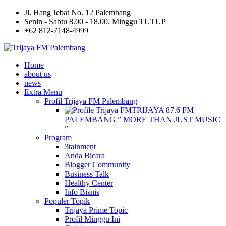
Jl. Hang Jebat No. 12 Palembang
Senin - Sabtu 8.00 - 18.00. Minggu TUTUP
+62 812-7148-4999
Home
about us
news
Extra Menu
Profil Trijaya FM Palembang
TRIJAYA 87.6 FM
PALEMBANG ” MORE THAN JUST MUSIC
”
Program
3tainment
Anda Bicara
Blogger Community
Business Talk
Healthy Center
Info Bisnis
Populer Topik
Trijaya Prime Topic
Profil Minggu Ini