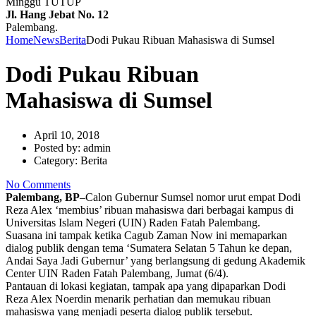
Minggu TUTUP
Jl. Hang Jebat No. 12
Palembang.
Home
News
Berita
Dodi Pukau Ribuan Mahasiswa di Sumsel
Dodi Pukau Ribuan
Mahasiswa di Sumsel
April 10, 2018
Posted by:
admin
Category:
Berita
No Comments
Palembang, BP
–Calon Gubernur Sumsel nomor urut empat Dodi
Reza Alex ‘membius’ ribuan mahasiswa dari berbagai kampus di
Universitas Islam Negeri (UIN) Raden Fatah Palembang.
Suasana ini tampak ketika Cagub Zaman Now ini memaparkan
dialog publik dengan tema ‘Sumatera Selatan 5 Tahun ke depan,
Andai Saya Jadi Gubernur’ yang berlangsung di gedung Akademik
Center UIN Raden Fatah Palembang, Jumat (6/4).
Pantauan di lokasi kegiatan, tampak apa yang dipaparkan Dodi
Reza Alex Noerdin menarik perhatian dan memukau ribuan
mahasiswa yang menjadi peserta dialog publik tersebut.