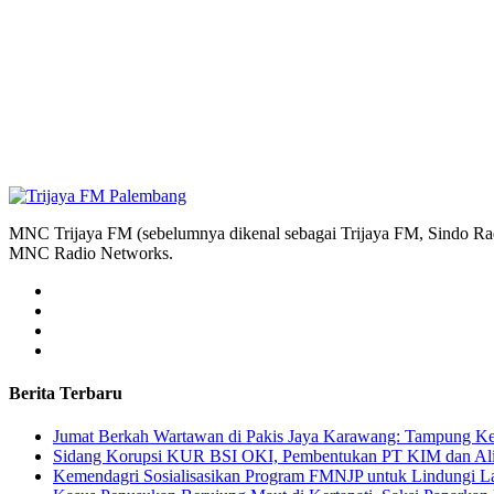
MNC Trijaya FM (sebelumnya dikenal sebagai Trijaya FM, Sindo Radi
MNC Radio Networks.
Berita Terbaru
Jumat Berkah Wartawan di Pakis Jaya Karawang: Tampung Kel
Sidang Korupsi KUR BSI OKI, Pembentukan PT KIM dan Alir
Kemendagri Sosialisasikan Program FMNJP untuk Lindungi Lah