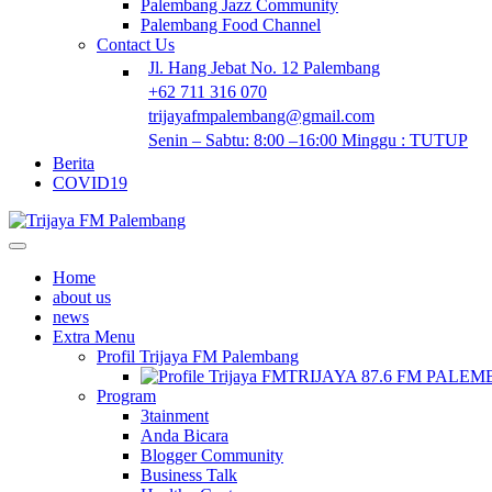
Palembang Jazz Community
Palembang Food Channel
Contact Us
Jl. Hang Jebat No. 12 Palembang
+62 711 316 070
trijayafmpalembang@gmail.com
Senin – Sabtu: 8:00 –16:00 Minggu : TUTUP
Berita
COVID19
Home
about us
news
Extra Menu
Profil Trijaya FM Palembang
TRIJAYA 87.6 FM PALE
Program
3tainment
Anda Bicara
Blogger Community
Business Talk