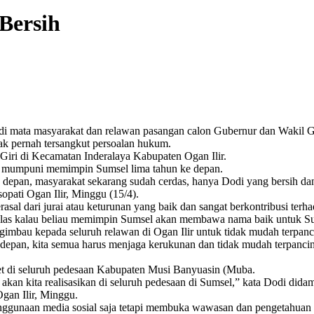
 Bersih
n, di mata masyarakat dan relawan pasangan calon Gubernur dan Waki
dak pernah tersangkut persoalan hukum.
Giri di Kecamatan Inderalaya Kabupaten Ogan Ilir.
g mumpuni memimpin Sumsel lima tahun ke depan.
epan, masyarakat sekarang sudah cerdas, hanya Dodi yang bersih dan 
opati Ogan Ilir, Minggu (15/4).
rasal dari jurai atau keturunan yang baik dan sangat berkontribusi te
 jelas kalau beliau memimpin Sumsel akan membawa nama baik untuk Su
mbau kepada seluruh relawan di Ogan Ilir untuk tidak mudah terpanci
depan, kita semua harus menjaga kerukunan dan tidak mudah terpancin
net di seluruh pedesaan Kabupaten Musi Banyuasin (Muba.
 akan kita realisasikan di seluruh pedesaan di Sumsel,” kata Dodi di
gan Ilir, Minggu.
nggunaan media sosial saja tetapi membuka wawasan dan pengetahuan 