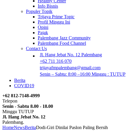
Healthy Center
Info Bisnis
Populer Topik
Trijaya Prime Topic
Profil Minggu Ini
Opini
Pajak
Palembang Jazz Community
Palembang Food Channel
Contact Us
Jl. Hang Jebat No. 12 Palembang
+62 711 316 070
trijayafmpalembang@gmail.com
Senin – Sabtu: 8:00 –16:00 Minggu : TUTUP
Berita
COVID19
+62 812-7148-4999
Telepon
Senin - Sabtu 8.00 - 18.00
Minggu TUTUP
Jl. Hang Jebat No. 12
Palembang.
Home
News
Berita
Dodi-Giri Dinilai Paslon Paling Bersih