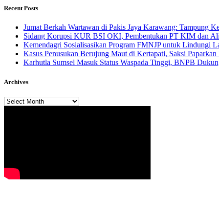
Recent Posts
Jumat Berkah Wartawan di Pakis Jaya Karawang: Tampung Kel
Sidang Korupsi KUR BSI OKI, Pembentukan PT KIM dan Alir
Kemendagri Sosialisasikan Program FMNJP untuk Lindungi Lah
Kasus Penusukan Berujung Maut di Kertapati, Saksi Paparkan 
Karhutla Sumsel Masuk Status Waspada Tinggi, BNPB Dukung
Archives
Archives