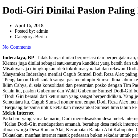
Dodi-Giri Dinilai Paslon Paling
April 16, 2018
Posted by:
admin
Category:
Berita
No Comments
Inderalaya, BP
–Tidak hanya dinilai berprestasi dan berpengalama
Kiemas juga dinilai sebagai satu-satunya kandidat yang bersih dan ti
Misalnya saja diungkapkan oleh tokoh masyarakat dan relawan Dodi-
Masyarakat Inderalaya menilai Cagub Sumsel Dodi Reza Alex palin
“Pengalaman Dodi sudah sangat pas memimpin Sumsel lima tahun ke d
Iklim Cahya, di sela konsolidasi dan peresmian posko dengan Tim Pas
Selain itu, paslon Gubernur dan Wakil Gubernur Sumsel Dodi-Giri be
“Dodi-Giri berasal dari keturunan yang sangat berpendidikan. Yang
Sementara itu, Cagub Sumsel nomor urut empat Dodi Reza Alex mengi
“Berjuang bersama untuk kebaikan masyarakat Sumsel lima tahun ke 
Melek Internet
Pada hari yang sama kemarin, Dodi merealisasikan desa melek inter
“Kalau Dodi-Giri mendapatkan amanah, bertahap desa melek internet
ribuan warga Desa Rantau Alai, Kecamatan Rantau Alai Kabupaten O
Dikatakan, manfaat internet masuk pedesaan bukan sekadar untuk pe