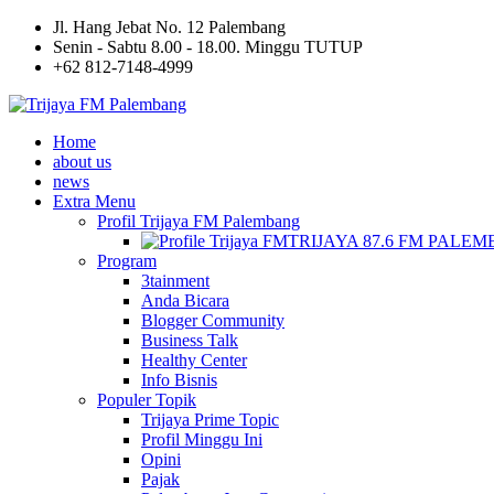
Jl. Hang Jebat No. 12 Palembang
Senin - Sabtu 8.00 - 18.00. Minggu TUTUP
+62 812-7148-4999
Home
about us
news
Extra Menu
Profil Trijaya FM Palembang
TRIJAYA 87.6 FM PALE
Program
3tainment
Anda Bicara
Blogger Community
Business Talk
Healthy Center
Info Bisnis
Populer Topik
Trijaya Prime Topic
Profil Minggu Ini
Opini
Pajak