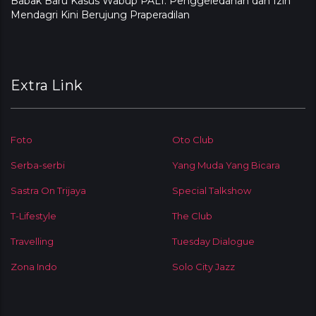
Babak Baru Kasus Wabup PALI: Penggeledahan dan Izin
Mendagri Kini Berujung Praperadilan
Extra Link
Foto
Oto Club
Serba-serbi
Yang Muda Yang Bicara
Sastra On Trijaya
Special Talkshow
T-Lifestyle
The Club
Travelling
Tuesday Dialogue
Zona Indo
Solo City Jazz