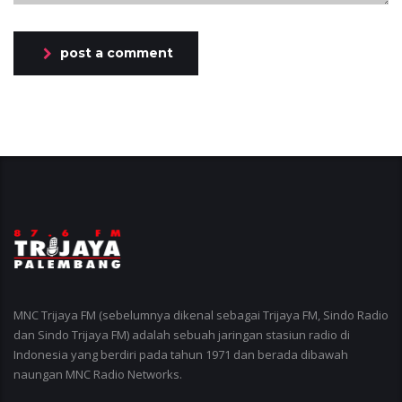
post a comment
MNC Trijaya FM (sebelumnya dikenal sebagai Trijaya FM, Sindo Radio
dan Sindo Trijaya FM) adalah sebuah jaringan stasiun radio di
Indonesia yang berdiri pada tahun 1971 dan berada dibawah
naungan MNC Radio Networks.