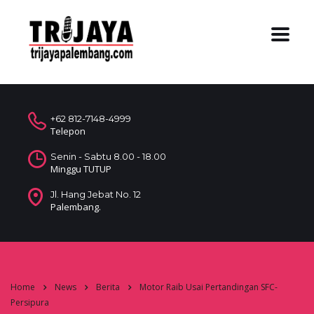
+62 812-7148-4999
Telepon
Senin - Sabtu 8.00 - 18.00
Minggu TUTUP
Jl. Hang Jebat No. 12
Palembang.
Home
News
Berita
Motor Raib Usai Pertandingan SFC-
Persipura