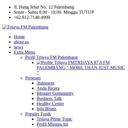
Jl. Hang Jebat No. 12 Palembang
Senin - Sabtu 8.00 - 18.00. Minggu TUTUP
+62 812-7148-4999
Home
about us
news
Extra Menu
Profil Trijaya FM Palembang
TRIJAYA 87.6 FM
PALEMBANG ” MORE THAN JUST MUSIC
”
Program
3tainment
Anda Bicara
Blogger Community
Business Talk
Healthy Center
Info Bisnis
Populer Topik
Trijaya Prime Topic
Profil Minggu Ini