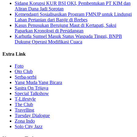
Sidang Korupsi KUR BSI OKI, Pembentukan PT KIM dan
Aliran Dana Jadi Sorotan
Kemendagri Sosialisasikan Program FMNJP untuk Lindungi
Lahan Pertanian dari Banjir di Brebes
Kasus Penusukan Berujung Maut di Kertapati, Saksi
Paparkan Kronologi di Persidangan
Karhutla Sumsel Masuk Status Waspada Tinggi, BNPB
Dukung Operasi Modifikasi Cuaca
Extra Link
Foto
Oto Club
Serba-serbi
Yang Muda Yang Bicara
Sastra On Trijaya
Special Talkshow
T-Lifestyle
The Club
Travelling
Tuesday Dialogue
Zona Indo
Solo City Jazz