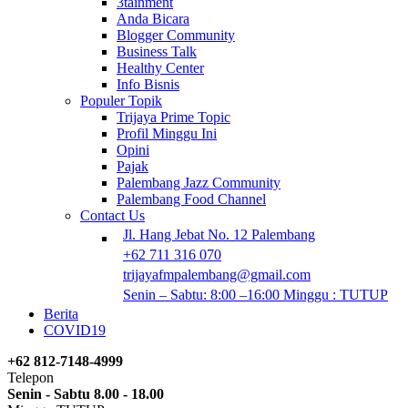
3tainment
Anda Bicara
Blogger Community
Business Talk
Healthy Center
Info Bisnis
Populer Topik
Trijaya Prime Topic
Profil Minggu Ini
Opini
Pajak
Palembang Jazz Community
Palembang Food Channel
Contact Us
Jl. Hang Jebat No. 12 Palembang
+62 711 316 070
trijayafmpalembang@gmail.com
Senin – Sabtu: 8:00 –16:00 Minggu : TUTUP
Berita
COVID19
+62 812-7148-4999
Telepon
Senin - Sabtu 8.00 - 18.00