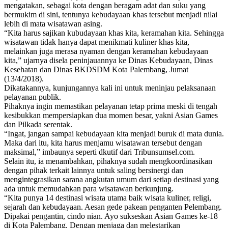
mengatakan, sebagai kota dengan beragam adat dan suku yang
bermukim di sini, tentunya kebudayaan khas tersebut menjadi nilai
lebih di mata wisatawan asing.
“Kita harus sajikan kubudayaan khas kita, keramahan kita. Sehingga
wisatawan tidak hanya dapat menikmati kuliner khas kita,
melainkan juga merasa nyaman dengan keramahan kebudayaan
kita,” ujarnya disela peninjauannya ke Dinas Kebudayaan, Dinas
Kesehatan dan Dinas BKDSDM Kota Palembang, Jumat
(13/4/2018).
Dikatakannya, kunjungannya kali ini untuk meninjau pelaksanaan
pelayanan publik.
Pihaknya ingin memastikan pelayanan tetap prima meski di tengah
kesibukkan mempersiapkan dua momen besar, yakni Asian Games
dan Pilkada serentak.
“Ingat, jangan sampai kebudayaan kita menjadi buruk di mata dunia.
Maka dari itu, kita harus menjamu wisatawan tersebut dengan
maksimal,” imbaunya seperti dkutif dari Tribunsumsel.com.
Selain itu, ia menambahkan, pihaknya sudah mengkoordinasikan
dengan pihak terkait lainnya untuk saling bersinergi dan
mengintegrasikan sarana angkutan umum dari setiap destinasi yang
ada untuk memudahkan para wisatawan berkunjung.
“Kita punya 14 destinasi wisata utama baik wisata kuliner, religi,
sejarah dan kebudayaan. Aesan gede pakean penganten Pelembang.
Dipakai pengantin, cindo nian. Ayo sukseskan Asian Games ke-18
di Kota Palembang. Dengan menjaga dan melestarikan