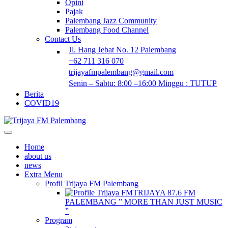
Opini
Pajak
Palembang Jazz Community
Palembang Food Channel
Contact Us
Jl. Hang Jebat No. 12 Palembang
+62 711 316 070
trijayafmpalembang@gmail.com
Senin – Sabtu: 8:00 –16:00 Minggu : TUTUP
Berita
COVID19
Home
about us
news
Extra Menu
Profil Trijaya FM Palembang
TRIJAYA 87.6 FM
PALEMBANG ” MORE THAN JUST MUSIC
”
Program