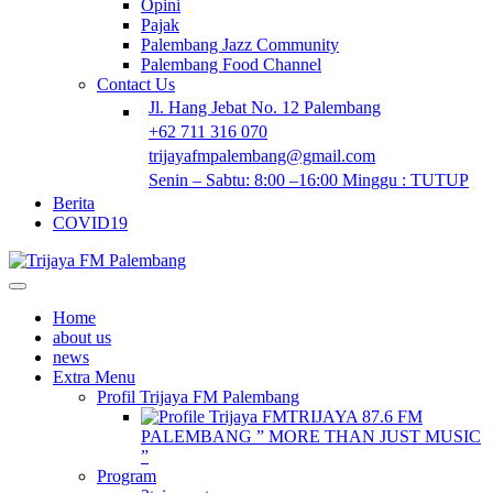
Opini
Pajak
Palembang Jazz Community
Palembang Food Channel
Contact Us
Jl. Hang Jebat No. 12 Palembang
+62 711 316 070
trijayafmpalembang@gmail.com
Senin – Sabtu: 8:00 –16:00 Minggu : TUTUP
Berita
COVID19
Home
about us
news
Extra Menu
Profil Trijaya FM Palembang
TRIJAYA 87.6 FM
PALEMBANG ” MORE THAN JUST MUSIC
”
Program