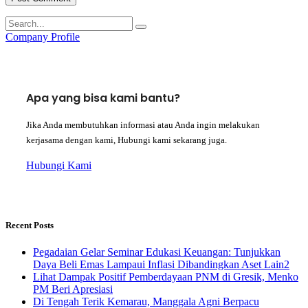
Company Profile
Apa yang bisa kami bantu?
Jika Anda membutuhkan informasi atau Anda ingin melakukan
kerjasama dengan kami, Hubungi kami sekarang juga.
Hubungi Kami
Recent Posts
Pegadaian Gelar Seminar Edukasi Keuangan: Tunjukkan
Daya Beli Emas Lampaui Inflasi Dibandingkan Aset Lain2
Lihat Dampak Positif Pemberdayaan PNM di Gresik, Menko
PM Beri Apresiasi
​Di Tengah Terik Kemarau, Manggala Agni Berpacu