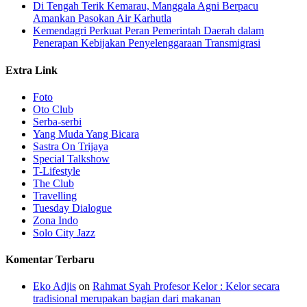
​Di Tengah Terik Kemarau, Manggala Agni Berpacu
Amankan Pasokan Air Karhutla
Kemendagri Perkuat Peran Pemerintah Daerah dalam
Penerapan Kebijakan Penyelenggaraan Transmigrasi
Extra Link
Foto
Oto Club
Serba-serbi
Yang Muda Yang Bicara
Sastra On Trijaya
Special Talkshow
T-Lifestyle
The Club
Travelling
Tuesday Dialogue
Zona Indo
Solo City Jazz
Komentar Terbaru
Eko Adjis
on
Rahmat Syah Profesor Kelor : Kelor secara
tradisional merupakan bagian dari makanan