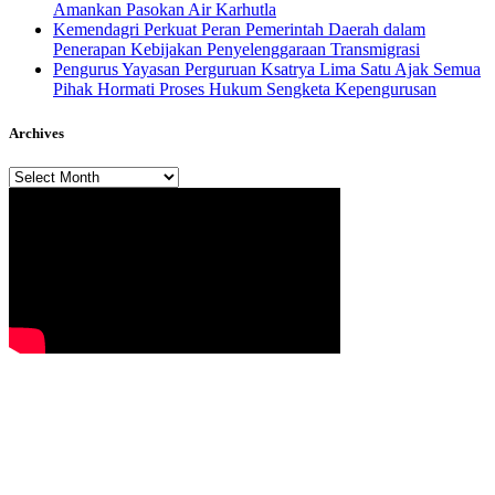
Amankan Pasokan Air Karhutla
Kemendagri Perkuat Peran Pemerintah Daerah dalam
Penerapan Kebijakan Penyelenggaraan Transmigrasi
Pengurus Yayasan Perguruan Ksatrya Lima Satu Ajak Semua
Pihak Hormati Proses Hukum Sengketa Kepengurusan
Archives
Archives