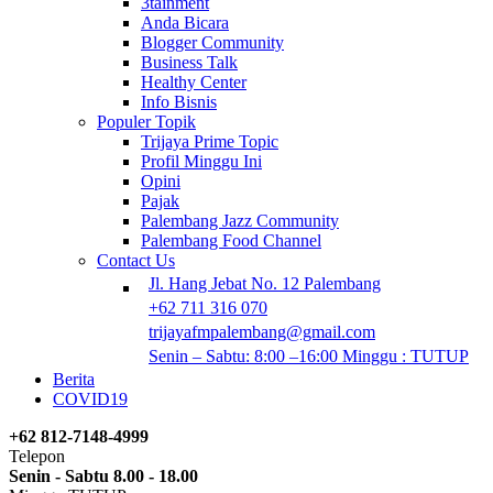
3tainment
Anda Bicara
Blogger Community
Business Talk
Healthy Center
Info Bisnis
Populer Topik
Trijaya Prime Topic
Profil Minggu Ini
Opini
Pajak
Palembang Jazz Community
Palembang Food Channel
Contact Us
Jl. Hang Jebat No. 12 Palembang
+62 711 316 070
trijayafmpalembang@gmail.com
Senin – Sabtu: 8:00 –16:00 Minggu : TUTUP
Berita
COVID19
+62 812-7148-4999
Telepon
Senin - Sabtu 8.00 - 18.00