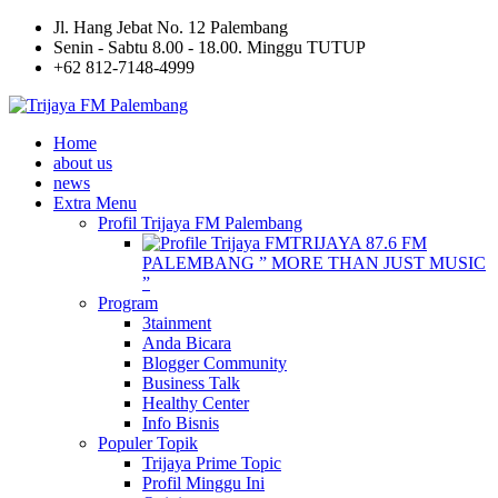
Jl. Hang Jebat No. 12 Palembang
Senin - Sabtu 8.00 - 18.00. Minggu TUTUP
+62 812-7148-4999
Home
about us
news
Extra Menu
Profil Trijaya FM Palembang
TRIJAYA 87.6 FM
PALEMBANG ” MORE THAN JUST MUSIC
”
Program
3tainment
Anda Bicara
Blogger Community
Business Talk
Healthy Center
Info Bisnis
Populer Topik
Trijaya Prime Topic
Profil Minggu Ini