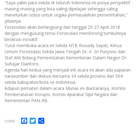
“Saya yakin para sekda di seluruh Indonesia ini punya perspektif
masing-masing yang bisa saling dipelajari sehingga saling
menelurkan solusi untuk segala permasalahan pemerintahan,”
jelasnya.
Forsesdasi akan berlangsung dari tanggal 25-27 April 2018
dengan mengusung tema Forsesdasi mendorong tumbuhnya
birokrasi inovatif.
Turut membuka acara ini Sekda NTB Rosiady Sayuti, Ketua
Umum Forsesdasi Sekda Jawa Tengah Dr. Ir. Sri Puryono dan
Staf Ahli Bidang Pemerintahan Kementerian Dalam Negeri Dr.
Suhajar Diantoro.
Agenda hari kedua yang menjadi inti acara ini akan ada paparan
narasumber dan diskusi bersama 34 sekda provinsi dan 504
sekda kabupaten/kota se-Indonesia.
Adapun pemateri dalam acara Munas ini diantaranya, Komite
Pemberatasan Korupsi, Komisi Aparatur Sipil Negara dan
Kementerian PAN-RB.
Facebook
Twitter
Share
SHARE