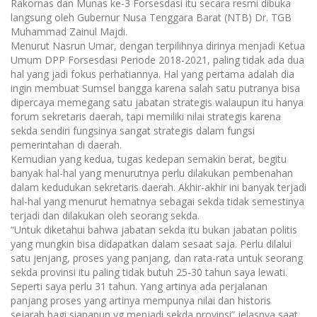
Rakornas dan Munas ke-3 Forsesdasi itu secara resmi dibuka
langsung oleh Gubernur Nusa Tenggara Barat (NTB) Dr. TGB
Muhammad Zainul Majdi.
Menurut Nasrun Umar, dengan terpilihnya dirinya menjadi Ketua
Umum DPP Forsesdasi Periode 2018-2021, paling tidak ada dua
hal yang jadi fokus perhatiannya. Hal yang pertama adalah dia
ingin membuat Sumsel bangga karena salah satu putranya bisa
dipercaya memegang satu jabatan strategis walaupun itu hanya
forum sekretaris daerah, tapi memiliki nilai strategis karena
sekda sendiri fungsinya sangat strategis dalam fungsi
pemerintahan di daerah.
Kemudian yang kedua, tugas kedepan semakin berat, begitu
banyak hal-hal yang menurutnya perlu dilakukan pembenahan
dalam kedudukan sekretaris daerah. Akhir-akhir ini banyak terjadi
hal-hal yang menurut hematnya sebagai sekda tidak semestinya
terjadi dan dilakukan oleh seorang sekda.
“Untuk diketahui bahwa jabatan sekda itu bukan jabatan politis
yang mungkin bisa didapatkan dalam sesaat saja. Perlu dilalui
satu jenjang, proses yang panjang, dan rata-rata untuk seorang
sekda provinsi itu paling tidak butuh 25-30 tahun saya lewati.
Seperti saya perlu 31 tahun. Yang artinya ada perjalanan
panjang proses yang artinya mempunya nilai dan historis
sejarah bagi siapapun yg menjadi sekda provinsi” jelasnya saat