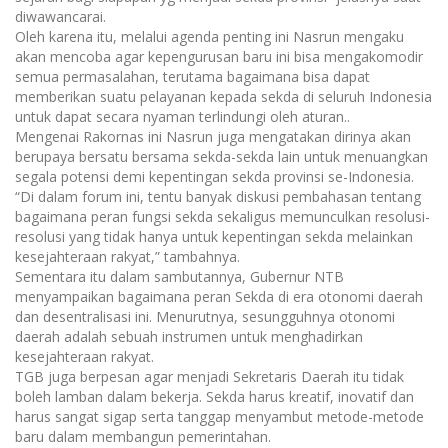
diwawancarai.
Oleh karena itu, melalui agenda penting ini Nasrun mengaku
akan mencoba agar kepengurusan baru ini bisa mengakomodir
semua permasalahan, terutama bagaimana bisa dapat
memberikan suatu pelayanan kepada sekda di seluruh Indonesia
untuk dapat secara nyaman terlindungi oleh aturan..
Mengenai Rakornas ini Nasrun juga mengatakan dirinya akan
berupaya bersatu bersama sekda-sekda lain untuk menuangkan
segala potensi demi kepentingan sekda provinsi se-Indonesia.
“Di dalam forum ini, tentu banyak diskusi pembahasan tentang
bagaimana peran fungsi sekda sekaligus memunculkan resolusi-
resolusi yang tidak hanya untuk kepentingan sekda melainkan
kesejahteraan rakyat,” tambahnya.
Sementara itu dalam sambutannya, Gubernur NTB
menyampaikan bagaimana peran Sekda di era otonomi daerah
dan desentralisasi ini. Menurutnya, sesungguhnya otonomi
daerah adalah sebuah instrumen untuk menghadirkan
kesejahteraan rakyat.
TGB juga berpesan agar menjadi Sekretaris Daerah itu tidak
boleh lamban dalam bekerja. Sekda harus kreatif, inovatif dan
harus sangat sigap serta tanggap menyambut metode-metode
baru dalam membangun pemerintahan.