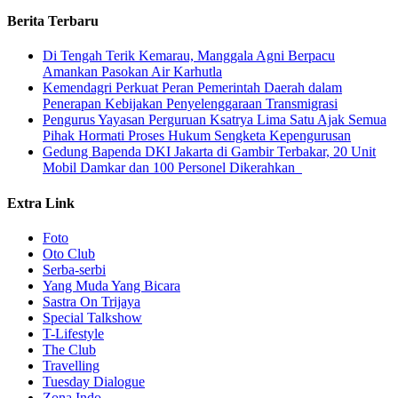
Berita Terbaru
​Di Tengah Terik Kemarau, Manggala Agni Berpacu
Amankan Pasokan Air Karhutla
Kemendagri Perkuat Peran Pemerintah Daerah dalam
Penerapan Kebijakan Penyelenggaraan Transmigrasi
Pengurus Yayasan Perguruan Ksatrya Lima Satu Ajak Semua
Pihak Hormati Proses Hukum Sengketa Kepengurusan
Gedung Bapenda DKI Jakarta di Gambir Terbakar, 20 Unit
Mobil Damkar dan 100 Personel Dikerahkan
Extra Link
Foto
Oto Club
Serba-serbi
Yang Muda Yang Bicara
Sastra On Trijaya
Special Talkshow
T-Lifestyle
The Club
Travelling
Tuesday Dialogue
Zona Indo