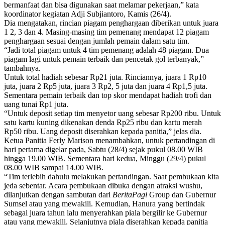
bermanfaat dan bisa digunakan saat melamar pekerjaan,” kata
koordinator kegiatan Adji Subjiantoro, Kamis (26/4).
Dia mengatakan, rincian piagam penghargaan diberikan untuk juara
1 2, 3 dan 4. Masing-masing tim pemenang mendapat 12 piagam
penghargaan sesuai dengan jumlah pemain dalam satu tim.
“Jadi total piagam untuk 4 tim pemenang adalah 48 piagam. Dua
piagam lagi untuk pemain terbaik dan pencetak gol terbanyak,”
tambahnya.
Untuk total hadiah sebesar Rp21 juta. Rinciannya, juara 1 Rp10
juta, juara 2 Rp5 juta, juara 3 Rp2, 5 juta dan juara 4 Rp1,5 juta.
Sementara pemain terbaik dan top skor mendapat hadiah trofi dan
uang tunai Rp1 juta.
“Untuk deposit setiap tim menyetor uang sebesar Rp200 ribu. Untuk
satu kartu kuning dikenakan denda Rp25 ribu dan kartu merah
Rp50 ribu. Uang deposit diserahkan kepada panitia,” jelas dia.
Ketua Panitia Ferly Marison menambahkan, untuk pertandingan di
hari pertama digelar pada, Sabtu (28/4) sejak pukul 08.00 WIB
hingga 19.00 WIB. Sementara hari kedua, Minggu (29/4) pukul
08.00 WIB sampai 14.00 WIB.
“Tim terlebih dahulu melakukan pertandingan. Saat pembukaan kita
jeda sebentar. Acara pembukaan dibuka dengan atraksi wushu,
dilanjutkan dengan sambutan dari
BeritaPagi
Group dan Gubernur
Sumsel atau yang mewakili. Kemudian, Hanura yang bertindak
sebagai juara tahun lalu menyerahkan piala bergilir ke Gubernur
atau yang mewakili. Selanjutnya piala diserahkan kepada panitia