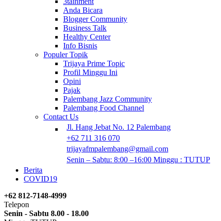
3tainment
Anda Bicara
Blogger Community
Business Talk
Healthy Center
Info Bisnis
Populer Topik
Trijaya Prime Topic
Profil Minggu Ini
Opini
Pajak
Palembang Jazz Community
Palembang Food Channel
Contact Us
Jl. Hang Jebat No. 12 Palembang
+62 711 316 070
trijayafmpalembang@gmail.com
Senin – Sabtu: 8:00 –16:00 Minggu : TUTUP
Berita
COVID19
+62 812-7148-4999
Telepon
Senin - Sabtu 8.00 - 18.00