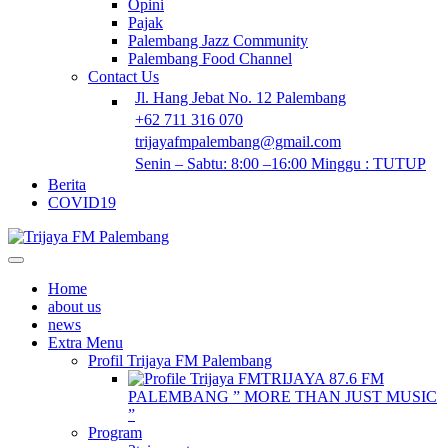
Opini
Pajak
Palembang Jazz Community
Palembang Food Channel
Contact Us
Jl. Hang Jebat No. 12 Palembang
+62 711 316 070
trijayafmpalembang@gmail.com
Senin – Sabtu: 8:00 –16:00 Minggu : TUTUP
Berita
COVID19
Home
about us
news
Extra Menu
Profil Trijaya FM Palembang
TRIJAYA 87.6 FM
PALEMBANG ” MORE THAN JUST MUSIC
”
Program