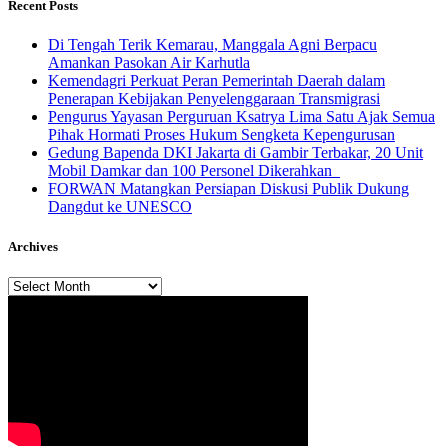
Recent Posts
​Di Tengah Terik Kemarau, Manggala Agni Berpacu
Amankan Pasokan Air Karhutla
Kemendagri Perkuat Peran Pemerintah Daerah dalam
Penerapan Kebijakan Penyelenggaraan Transmigrasi
Pengurus Yayasan Perguruan Ksatrya Lima Satu Ajak Semua
Pihak Hormati Proses Hukum Sengketa Kepengurusan
Gedung Bapenda DKI Jakarta di Gambir Terbakar, 20 Unit
Mobil Damkar dan 100 Personel Dikerahkan
FORWAN Matangkan Persiapan Diskusi Publik Dukung
Dangdut ke UNESCO
Archives
Archives