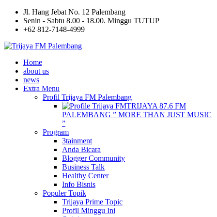
Jl. Hang Jebat No. 12 Palembang
Senin - Sabtu 8.00 - 18.00. Minggu TUTUP
+62 812-7148-4999
Home
about us
news
Extra Menu
Profil Trijaya FM Palembang
TRIJAYA 87.6 FM
PALEMBANG ” MORE THAN JUST MUSIC
”
Program
3tainment
Anda Bicara
Blogger Community
Business Talk
Healthy Center
Info Bisnis
Populer Topik
Trijaya Prime Topic
Profil Minggu Ini