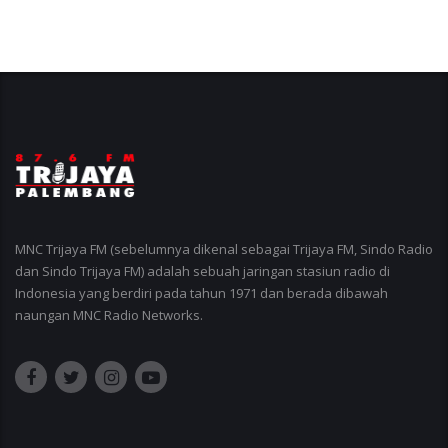
MNC Trijaya FM (sebelumnya dikenal sebagai Trijaya FM, Sindo Radio
dan Sindo Trijaya FM) adalah sebuah jaringan stasiun radio di
Indonesia yang berdiri pada tahun 1971 dan berada dibawah
naungan MNC Radio Networks.