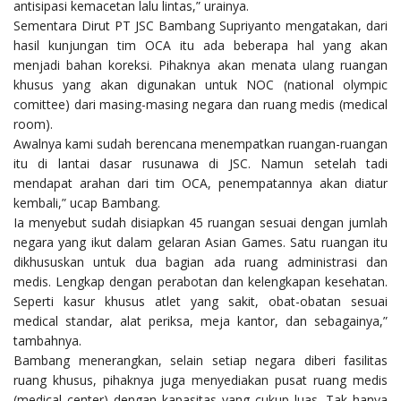
antisipasi kemacetan lalu lintas,” urainya.
Sementara Dirut PT JSC Bambang Supriyanto mengatakan, dari
hasil kunjungan tim OCA itu ada beberapa hal yang akan
menjadi bahan koreksi. Pihaknya akan menata ulang ruangan
khusus yang akan digunakan untuk NOC (national olympic
comittee) dari masing-masing negara dan ruang medis (medical
room).
Awalnya kami sudah berencana menempatkan ruangan-ruangan
itu di lantai dasar rusunawa di JSC. Namun setelah tadi
mendapat arahan dari tim OCA, penempatannya akan diatur
kembali,” ucap Bambang.
Ia menyebut sudah disiapkan 45 ruangan sesuai dengan jumlah
negara yang ikut dalam gelaran Asian Games. Satu ruangan itu
dikhususkan untuk dua bagian ada ruang administrasi dan
medis. Lengkap dengan perabotan dan kelengkapan kesehatan.
Seperti kasur khusus atlet yang sakit, obat-obatan sesuai
medical standar, alat periksa, meja kantor, dan sebagainya,”
tambahnya.
Bambang menerangkan, selain setiap negara diberi fasilitas
ruang khusus, pihaknya juga menyediakan pusat ruang medis
(medical center) dengan kapasitas yang cukup luas. Tak hanya