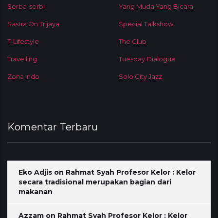
Serba-serbi
Yang Muda Yang Bicara
Sastra On Trijaya
Special Talkshow
T-Lifestyle
The Club
Travelling
Tuesday Dialogue
Zona Indo
Solo City Jazz
Komentar Terbaru
Eko Adjis
on
Rahmat Syah Profesor Kelor : Kelor
secara tradisional merupakan bagian dari
makanan
Azzam
on
Rahmat Syah Profesor Kelor : Kelor