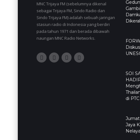
Gedun
MNC Trijaya FM (sebelumnya dikenal
Gambir
sebagai Trijaya FM, Sindo Radio dan
Damka
Sindo Trijaya FM) adalah sebuah jaringan
Diker
stasiun radio di Indonesia yang berdiri
pada tahun 1971 dan berada dibawah
naungan MNC Radio Networks.
FORWA
Diskus
UNES
SOI S
HADI
Mengh
Thaila
di PTC
Jumat
Jaya 
Nelaya