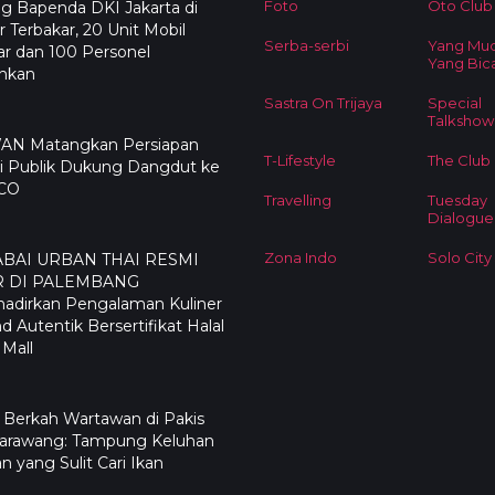
Foto
Oto Club
g Bapenda DKI Jakarta di
 Terbakar, 20 Unit Mobil
Serba-serbi
Yang Mu
r dan 100 Personel
Yang Bic
ahkan
Sastra On Trijaya
Special
Talkshow
N Matangkan Persiapan
T-Lifestyle
The Club
i Publik Dukung Dangdut ke
CO
Travelling
Tuesday
Dialogue
Zona Indo
Solo City
ABAI URBAN THAI RESMI
R DI PALEMBANG
adirkan Pengalaman Kuliner
nd Autentik Bersertifikat Halal
 Mall
 Berkah Wartawan di Pakis
Karawang: Tampung Keluhan
n yang Sulit Cari Ikan