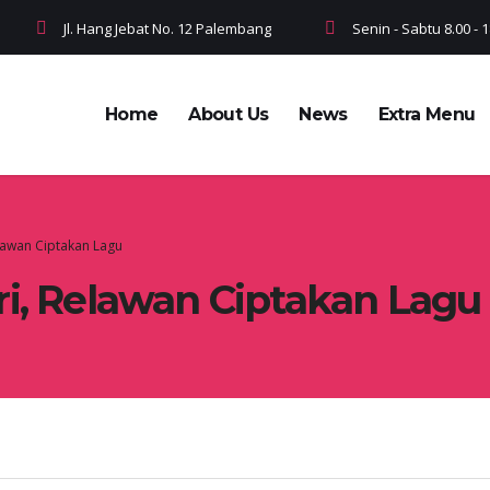
Jl. Hang Jebat No. 12 Palembang
Senin - Sabtu 8.00 -
Home
About Us
News
Extra Menu
elawan Ciptakan Lagu
ri, Relawan Ciptakan Lagu