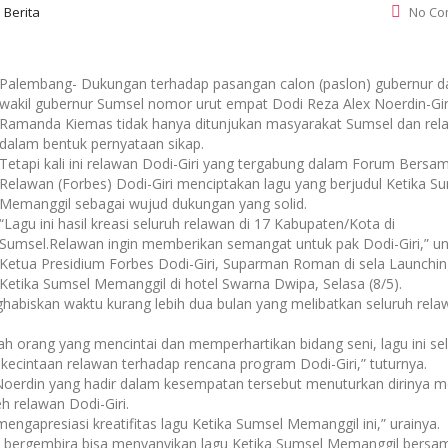
:
Berita
No Co
Palembang- Dukungan terhadap pasangan calon (paslon) gubernur d
wakil gubernur Sumsel nomor urut empat Dodi Reza Alex Noerdin-Gir
Ramanda Kiemas tidak hanya ditunjukan masyarakat Sumsel dan rel
dalam bentuk pernyataan sikap.
Tetapi kali ini relawan Dodi-Giri yang tergabung dalam Forum Bersa
Relawan (Forbes) Dodi-Giri menciptakan lagu yang berjudul Ketika S
Memanggil sebagai wujud dukungan yang solid.
“Lagu ini hasil kreasi seluruh relawan di 17 Kabupaten/Kota di
Sumsel.Relawan ingin memberikan semangat untuk pak Dodi-Giri,” u
Ketua Presidium Forbes Dodi-Giri, Suparman Roman di sela Launchin
Ketika Sumsel Memanggil di hotel Swarna Dwipa, Selasa (8/5).
habiskan waktu kurang lebih dua bulan yang melibatkan seluruh rela
h orang yang mencintai dan memperhartikan bidang seni, lagu ini sel
ecintaan relawan terhadap rencana program Dodi-Giri,” tuturnya.
oerdin yang hadir dalam kesempatan tersebut menuturkan dirinya m
h relawan Dodi-Giri.
 mengapresiasi kreatifitas lagu Ketika Sumsel Memanggil ini,” urainya.
 bergembira bisa menyanyikan lagu Ketika Sumsel Memanggil bersa