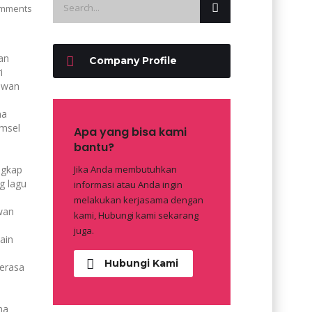
mments
an
Company Profile
i
awan
ma
umsel
Apa yang bisa kami
bantu?
ngkap
Jika Anda membutuhkan
g lagu
informasi atau Anda ingin
melakukan kerjasama dengan
wan
kami, Hubungi kami sekarang
juga.
ain
Hubungi Kami
erasa
ma