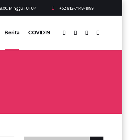
 18.00. Minggu TUTUP
+62 812-7148-4999
Berita
COVID19