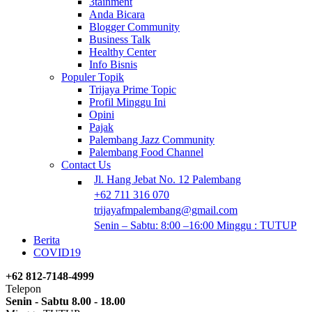
3tainment
Anda Bicara
Blogger Community
Business Talk
Healthy Center
Info Bisnis
Populer Topik
Trijaya Prime Topic
Profil Minggu Ini
Opini
Pajak
Palembang Jazz Community
Palembang Food Channel
Contact Us
Jl. Hang Jebat No. 12 Palembang
+62 711 316 070
trijayafmpalembang@gmail.com
Senin – Sabtu: 8:00 –16:00 Minggu : TUTUP
Berita
COVID19
+62 812-7148-4999
Telepon
Senin - Sabtu 8.00 - 18.00