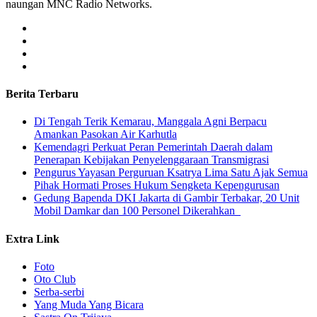
naungan MNC Radio Networks.
Berita Terbaru
​Di Tengah Terik Kemarau, Manggala Agni Berpacu
Amankan Pasokan Air Karhutla
Kemendagri Perkuat Peran Pemerintah Daerah dalam
Penerapan Kebijakan Penyelenggaraan Transmigrasi
Pengurus Yayasan Perguruan Ksatrya Lima Satu Ajak Semua
Pihak Hormati Proses Hukum Sengketa Kepengurusan
Gedung Bapenda DKI Jakarta di Gambir Terbakar, 20 Unit
Mobil Damkar dan 100 Personel Dikerahkan
Extra Link
Foto
Oto Club
Serba-serbi
Yang Muda Yang Bicara