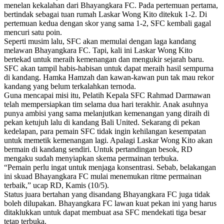
menelan kekalahan dari Bhayangkara FC. Pada pertemuan pertama,
bertindak sebagai tuan rumah Laskar Wong Kito ditekuk 1-2. Di
pertemuan kedua dengan skor yang sama 1-2, SFC kembali gagal
mencuri satu poin.
Seperti musim lalu, SFC akan memulai dengan laga kandang
melawan Bhayangkara FC. Tapi, kali ini Laskar Wong Kito
bertekad untuk meraih kemenangan dan mengukir sejarah baru.
SFC akan tampil habis-habisan untuk dapat meraih hasil sempurna
di kandang. Hamka Hamzah dan kawan-kawan pun tak mau rekor
kandang yang belum terkalahkan ternoda.
Guna mencapai misi itu, Pelatih Kepala SFC Rahmad Darmawan
telah mempersiapkan tim selama dua hari terakhir. Anak asuhnya
punya ambisi yang sama melanjutkan kemenangan yang diraih di
pekan ketujuh lalu di kandang Bali United. Sekarang di pekan
kedelapan, para pemain SFC tidak ingin kehilangan kesempatan
untuk memetik kemenangan lagi. Apalagi Laskar Wong Kito akan
bermain di kandang sendiri. Untuk pertandingan besok, RD
mengaku sudah menyiapkan skema permainan terbuka.
“Pemain perlu ingat untuk menjaga konsentrasi. Sebab, belakangan
ini skuad Bhayangkara FC mulai menemukan ritme permainan
terbaik,” ucap RD, Kamis (10/5).
Status juara bertahan yang disandang Bhayangkara FC juga tidak
boleh dilupakan. Bhayangkara FC lawan kuat pekan ini yang harus
ditaklukkan untuk dapat membuat asa SFC mendekati tiga besar
tetap terbuka.