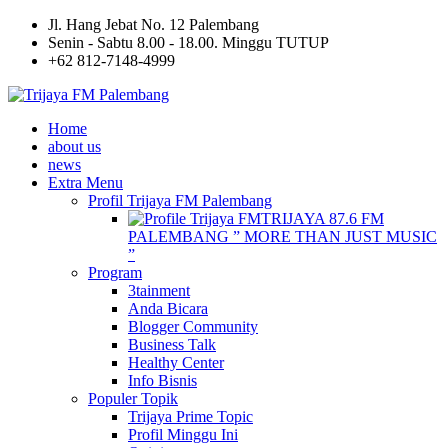
Jl. Hang Jebat No. 12 Palembang
Senin - Sabtu 8.00 - 18.00. Minggu TUTUP
+62 812-7148-4999
Home
about us
news
Extra Menu
Profil Trijaya FM Palembang
TRIJAYA 87.6 FM
PALEMBANG ” MORE THAN JUST MUSIC
”
Program
3tainment
Anda Bicara
Blogger Community
Business Talk
Healthy Center
Info Bisnis
Populer Topik
Trijaya Prime Topic
Profil Minggu Ini