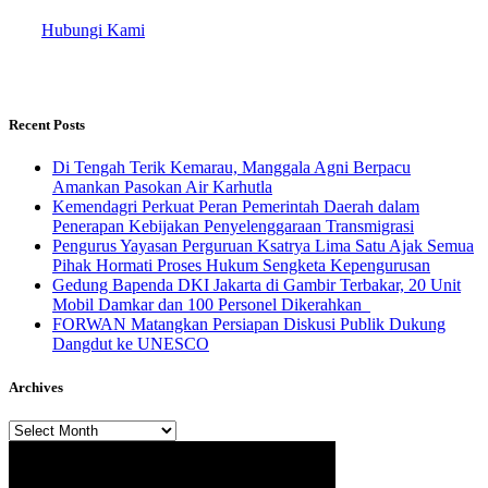
Hubungi Kami
Recent Posts
​Di Tengah Terik Kemarau, Manggala Agni Berpacu
Amankan Pasokan Air Karhutla
Kemendagri Perkuat Peran Pemerintah Daerah dalam
Penerapan Kebijakan Penyelenggaraan Transmigrasi
Pengurus Yayasan Perguruan Ksatrya Lima Satu Ajak Semua
Pihak Hormati Proses Hukum Sengketa Kepengurusan
Gedung Bapenda DKI Jakarta di Gambir Terbakar, 20 Unit
Mobil Damkar dan 100 Personel Dikerahkan
FORWAN Matangkan Persiapan Diskusi Publik Dukung
Dangdut ke UNESCO
Archives
Archives