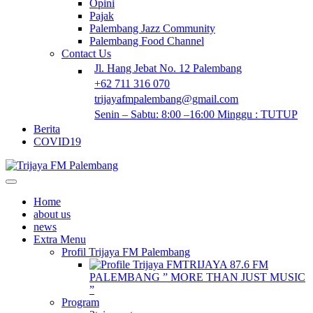
Opini
Pajak
Palembang Jazz Community
Palembang Food Channel
Contact Us
Jl. Hang Jebat No. 12 Palembang
+62 711 316 070
trijayafmpalembang@gmail.com
Senin – Sabtu: 8:00 –16:00 Minggu : TUTUP
Berita
COVID19
Home
about us
news
Extra Menu
Profil Trijaya FM Palembang
TRIJAYA 87.6 FM
PALEMBANG ” MORE THAN JUST MUSIC
”
Program