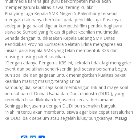
multimedia karena jika guru berkompeten maka akan
mempengaruhi kualitas siswa,”terang Zulfikri.
Pria yang juga Kepala SMK Negeri 5 Palembang tersebut
mengaku tak hanya berfokus pada pendidik saja. Pasalnya,
kedepan juga bakal digelar kompetisi film pendek bagi para
siswa se Sumsel yang fokus di paket keahlian multimedia.
Senada dengan itu dikatakan Kepala Bidang SMK Dinas
Pendidikan Provinsi Sumatera Selatan Erlina mengapresiasi
inisiasi para Kepala SMK yang telah membentuk K3S dari
masing-masing paket keahlian.
“Dengan adanya Pengurus K3S ini, sekolah tidak lagi menggelar
event dan pelatihan sendiri-sendiri jadi secara bersama begitu
pun soal ide dan gagasan untuk meningkatkan kualitas paket
keahlian masing-masing,”terang Erlina.
Sambung dia, sebut saja soal membangun link and mage soal
perusahaan di Dunia Usaha dan Dunia Industri (DUDI), yang
kemudian bisa dilakukan kerjasama secara bersamaan.
Sehingga kerjasama dengan DUDI pun semakin banyak.
“Nah ini tentu akan membantu siswa agar bisa cepat tersalurkan
ke DUDI baik sebelum atau segelah lulus,”pungkasnya
. #sug