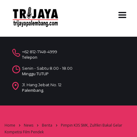
+62 812-7148-4999
Telepon
Senin - Sabtu 8.00 - 18.00
Minggu TUTUP
Jl. Hang Jebat No. 12
Palembang.
Home
News
Berita
Pimpin K3S SMK, Zulfikri Bakal Gelar
Kompetisi Film Pendek