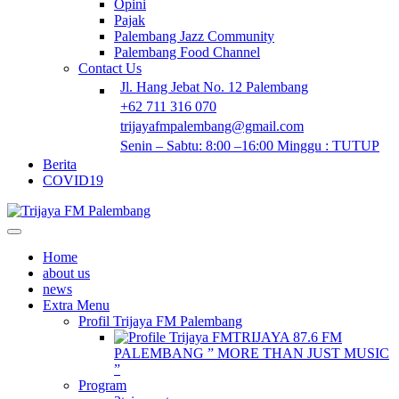
Opini
Pajak
Palembang Jazz Community
Palembang Food Channel
Contact Us
Jl. Hang Jebat No. 12 Palembang
+62 711 316 070
trijayafmpalembang@gmail.com
Senin – Sabtu: 8:00 –16:00 Minggu : TUTUP
Berita
COVID19
Home
about us
news
Extra Menu
Profil Trijaya FM Palembang
TRIJAYA 87.6 FM
PALEMBANG ” MORE THAN JUST MUSIC
”
Program