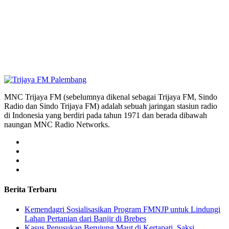
MNC Trijaya FM (sebelumnya dikenal sebagai Trijaya FM, Sindo
Radio dan Sindo Trijaya FM) adalah sebuah jaringan stasiun radio
di Indonesia yang berdiri pada tahun 1971 dan berada dibawah
naungan MNC Radio Networks.
Berita Terbaru
Kemendagri Sosialisasikan Program FMNJP untuk Lindungi
Lahan Pertanian dari Banjir di Brebes
Kasus Penusukan Berujung Maut di Kertapati, Saksi