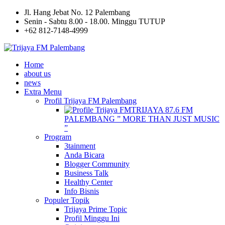
Jl. Hang Jebat No. 12 Palembang
Senin - Sabtu 8.00 - 18.00. Minggu TUTUP
+62 812-7148-4999
Home
about us
news
Extra Menu
Profil Trijaya FM Palembang
TRIJAYA 87.6 FM
PALEMBANG ” MORE THAN JUST MUSIC
”
Program
3tainment
Anda Bicara
Blogger Community
Business Talk
Healthy Center
Info Bisnis
Populer Topik
Trijaya Prime Topic
Profil Minggu Ini