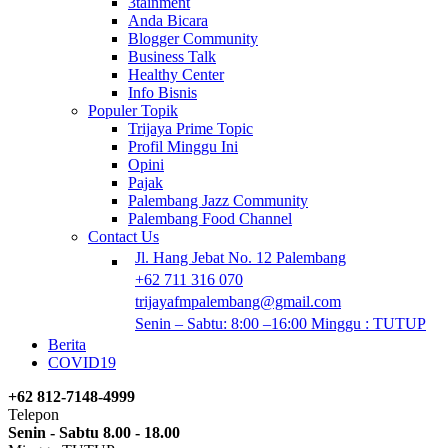
3tainment
Anda Bicara
Blogger Community
Business Talk
Healthy Center
Info Bisnis
Populer Topik
Trijaya Prime Topic
Profil Minggu Ini
Opini
Pajak
Palembang Jazz Community
Palembang Food Channel
Contact Us
Jl. Hang Jebat No. 12 Palembang
+62 711 316 070
trijayafmpalembang@gmail.com
Senin – Sabtu: 8:00 –16:00 Minggu : TUTUP
Berita
COVID19
+62 812-7148-4999
Telepon
Senin - Sabtu 8.00 - 18.00