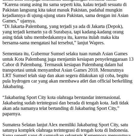
“Karena orang asing itu sama seperti kita, kalau terjadi sesuatu di
Pakistan langsung kita takut masuk Pakistan, padahal mungkin
kejadiannya di ujung-ujung utara Pakistan, sama dengan ini Asian
Games,” ujarnya.
“Di Jakarta-Palembang, yang terjadi ya ada di Jakarta (Depok),
yang terjadi kemarin ya di Surabaya, tapi kadang-kadang orang
asing tidak tahu membedakannya itu, karena itulah maka kita
bersama-sama mengatasi hal tersebut,” lanjut Wapres.
Sementara itu, Gubernur Sumsel selaku tuan rumah Asian Games
untuk Kota Palembang juga menjamin kesiapan penyelenggaraan 13
Cabor di Palembang. Termasuk kesiapan Palembang dalam hal
transportasi untuk menyambut Asian Games 2018. Menurutnya
LRT Sumsel telah siap dan akan segera dilakukan uji coba, begitu
pula hydrogen car yang akan membawa atlet dan official berkeliling
Jakabaring.
“Jakabaring Sport City kota olahraga berstandar internasional.
Jakabaring sudah terintegrasi dan berada di tengah kota. Jadi tidak
akan ada namanya telat bertanding di Jakabaring Sport City,”
paparnya.
Sumatera Selatan lanjut Alex memiliki Jakabaring Sport City, satu
satunya komplek olahraga terintegrasi di tengah kota di Indonesia.
Sama seperti yang di sampaikan sekretaris Kemenpora menurutnya