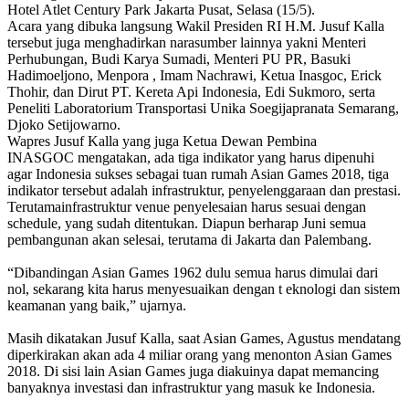
Hotel Atlet Century Park Jakarta Pusat, Selasa (15/5).
Acara yang dibuka langsung Wakil Presiden RI H.M. Jusuf Kalla
tersebut juga menghadirkan narasumber lainnya yakni Menteri
Perhubungan, Budi Karya Sumadi, Menteri PU PR, Basuki
Hadimoeljono, Menpora , Imam Nachrawi, Ketua Inasgoc, Erick
Thohir, dan Dirut PT. Kereta Api Indonesia, Edi Sukmoro, serta
Peneliti Laboratorium Transportasi Unika Soegijapranata Semarang,
Djoko Setijowarno.
Wapres Jusuf Kalla yang juga Ketua Dewan Pembina
INASGOC mengatakan, ada tiga indikator yang harus dipenuhi
agar Indonesia sukses sebagai tuan rumah Asian Games 2018, tiga
indikator tersebut adalah infrastruktur, penyelenggaraan dan prestasi.
Terutamainfrastruktur venue penyelesaian harus sesuai dengan
schedule, yang sudah ditentukan. Diapun berharap Juni semua
pembangunan akan selesai, terutama di Jakarta dan Palembang.
“Dibandingan Asian Games 1962 dulu semua harus dimulai dari
nol, sekarang kita harus menyesuaikan dengan t eknologi dan sistem
keamanan yang baik,” ujarnya.
Masih dikatakan Jusuf Kalla, saat Asian Games, Agustus mendatang
diperkirakan akan ada 4 miliar orang yang menonton Asian Games
2018. Di sisi lain Asian Games juga diakuinya dapat memancing
banyaknya investasi dan infrastruktur yang masuk ke Indonesia.