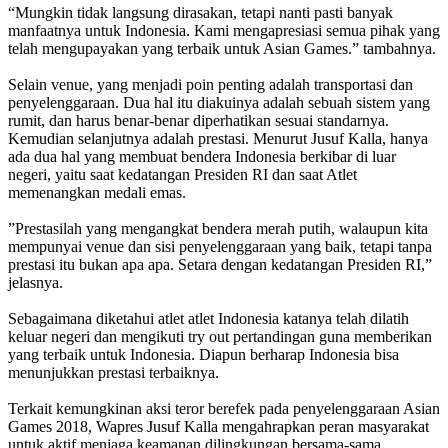
“Mungkin tidak langsung dirasakan, tetapi nanti pasti banyak
manfaatnya untuk Indonesia. Kami mengapresiasi semua pihak yang
telah mengupayakan yang terbaik untuk Asian Games.” tambahnya.
Selain venue, yang menjadi poin penting adalah transportasi dan
penyelenggaraan. Dua hal itu diakuinya adalah sebuah sistem yang
rumit, dan harus benar-benar diperhatikan sesuai standarnya.
Kemudian selanjutnya adalah prestasi. Menurut Jusuf Kalla, hanya
ada dua hal yang membuat bendera Indonesia berkibar di luar
negeri, yaitu saat kedatangan Presiden RI dan saat Atlet
memenangkan medali emas.
”Prestasilah yang mengangkat bendera merah putih, walaupun kita
mempunyai venue dan sisi penyelenggaraan yang baik, tetapi tanpa
prestasi itu bukan apa apa. Setara dengan kedatangan Presiden RI,”
jelasnya.
Sebagaimana diketahui atlet atlet Indonesia katanya telah dilatih
keluar negeri dan mengikuti try out pertandingan guna memberikan
yang terbaik untuk Indonesia. Diapun berharap Indonesia bisa
menunjukkan prestasi terbaiknya.
Terkait kemungkinan aksi teror berefek pada penyelenggaraan Asian
Games 2018, Wapres Jusuf Kalla mengahrapkan peran masyarakat
untuk aktif menjaga keamanan dilingkungan bersama-sama.