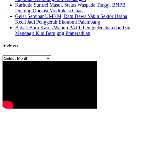
Karhutla Sumsel Masuk Status Waspada Tinggi, BNPB
Dukung Operasi Modifikasi Cuaca
Gelar Seminar UMKM, Ratu Dewa Yakin Sektor Usaha
Kecil Jadi Penggerak Ekonomi Palembang
Babak Baru Kasus Wabup PALI: Penggeledahan dan Izin
Mendagri Kini Berujung Praperadilan
Archives
Archives