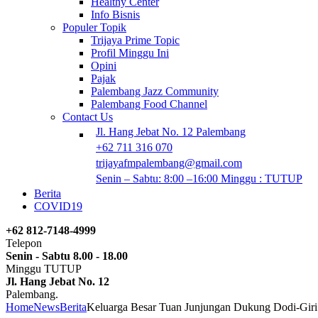
Healthy Center
Info Bisnis
Populer Topik
Trijaya Prime Topic
Profil Minggu Ini
Opini
Pajak
Palembang Jazz Community
Palembang Food Channel
Contact Us
Jl. Hang Jebat No. 12 Palembang
+62 711 316 070
trijayafmpalembang@gmail.com
Senin – Sabtu: 8:00 –16:00 Minggu : TUTUP
Berita
COVID19
+62 812-7148-4999
Telepon
Senin - Sabtu 8.00 - 18.00
Minggu TUTUP
Jl. Hang Jebat No. 12
Palembang.
Home
News
Berita
Keluarga Besar Tuan Junjungan Dukung Dodi-Giri