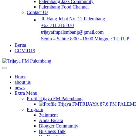
Palembang Jazz Community
Palembang Food Channel
Contact Us
Jl. Hang Jebat No. 12 Palembang
+62 711 316 070
trijayafmpalembang@gmail.com
Senin – Sabtu: 8:00 –16:00 Minggu : TUTUP
Berita
COVID19
Home
about us
news
Extra Menu
Profil Trijaya FM Palembang
TRIJAYA 87.6 FM PALE
Program
3tainment
Anda Bicara
Blogger Community
Business Talk