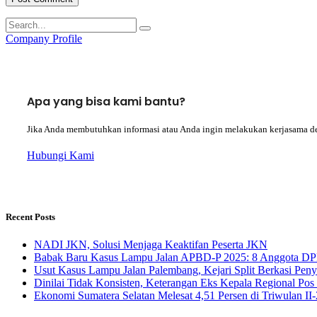
Company Profile
Apa yang bisa kami bantu?
Jika Anda membutuhkan informasi atau Anda ingin melakukan kerjasama d
Hubungi Kami
Recent Posts
NADI JKN, Solusi Menjaga Keaktifan Peserta JKN
Babak Baru Kasus Lampu Jalan APBD-P 2025: 8 Anggota DP
Usut Kasus Lampu Jalan Palembang, Kejari Split Berkasi Pen
Dinilai Tidak Konsisten, Keterangan Eks Kepala Regional Po
Ekonomi Sumatera Selatan Melesat 4,51 Persen di Triwulan I