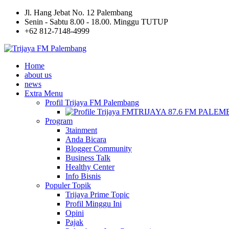
Jl. Hang Jebat No. 12 Palembang
Senin - Sabtu 8.00 - 18.00. Minggu TUTUP
+62 812-7148-4999
Home
about us
news
Extra Menu
Profil Trijaya FM Palembang
TRIJAYA 87.6 FM PALE
Program
3tainment
Anda Bicara
Blogger Community
Business Talk
Healthy Center
Info Bisnis
Populer Topik
Trijaya Prime Topic
Profil Minggu Ini
Opini
Pajak