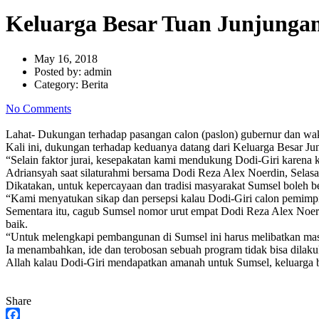
Keluarga Besar Tuan Junjunga
May 16, 2018
Posted by:
admin
Category:
Berita
No Comments
Lahat- Dukungan terhadap pasangan calon (paslon) gubernur dan wa
Kali ini, dukungan terhadap keduanya datang dari Keluarga Besar 
“Selain faktor jurai, kesepakatan kami mendukung Dodi-Giri karena 
Adriansyah saat silaturahmi bersama Dodi Reza Alex Noerdin, Selasa
Dikatakan, untuk kepercayaan dan tradisi masyarakat Sumsel boleh b
“Kami menyatukan sikap dan persepsi kalau Dodi-Giri calon pemimpin
Sementara itu, cagub Sumsel nomor urut empat Dodi Reza Alex Noer
baik.
“Untuk melengkapi pembangunan di Sumsel ini harus melibatkan mas
Ia menambahkan, ide dan terobosan sebuah program tidak bisa dilaku
Allah kalau Dodi-Giri mendapatkan amanah untuk Sumsel, keluarga 
Share