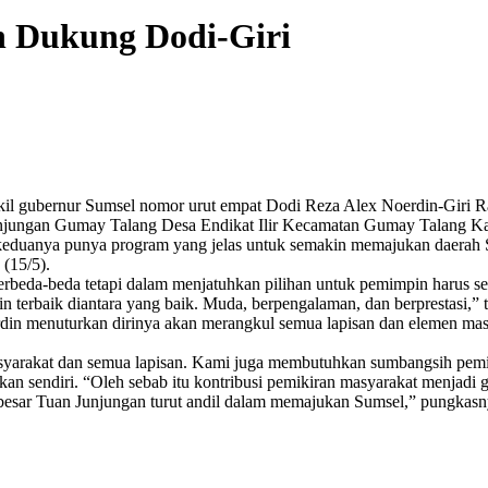
n Dukung Dodi-Giri
kil gubernur Sumsel nomor urut empat Dodi Reza Alex Noerdin-Giri 
Junjungan Gumay Talang Desa Endikat Ilir Kecamatan Gumay Talang K
keduanya punya program yang jelas untuk semakin memajukan daerah Su
 (15/5).
erbeda-beda tetapi dalam menjatuhkan pilihan untuk pemimpin harus se
 terbaik diantara yang baik. Muda, berpengalaman, dan berprestasi,” 
din menuturkan dirinya akan merangkul semua lapisan dan elemen ma
yarakat dan semua lapisan. Kami juga membutuhkan sumbangsih pemiki
kan sendiri. “Oleh sebab itu kontribusi pemikiran masyarakat menjadi 
besar Tuan Junjungan turut andil dalam memajukan Sumsel,” pungkasn