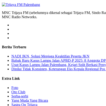
MNC Trijaya FM (sebelumnya dikenal sebagai Trijaya FM, Sindo Radi
MNC Radio Networks.
Berita Terbaru
NADI JKN, Solusi Menjaga Keaktifan Peserta JKN
Babak Baru Kasus Lampu Jalan APBD-P 2025: 8 Anggota DP
Usut Kasus Lampu Jalan Palembang, Kejari Split Berkasi Pen
Dinilai Tidak Konsisten, Keterangan Eks Kepala Regional Po
Extra Link
Foto
Oto Club
Serba-serbi
Yang Muda Yang Bicara
Sastra On Trijaya