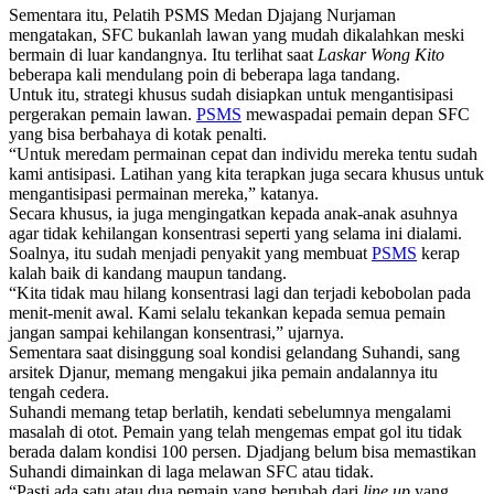
Sementara itu, Pelatih PSMS Medan Djajang Nurjaman
mengatakan, SFC bukanlah lawan yang mudah dikalahkan meski
bermain di luar kandangnya. Itu terlihat saat
Laskar Wong Kito
beberapa kali mendulang poin di beberapa laga tandang.
Untuk itu, strategi khusus sudah disiapkan untuk mengantisipasi
pergerakan pemain lawan.
PSMS
mewaspadai pemain depan SFC
yang bisa berbahaya di kotak penalti.
“Untuk meredam permainan cepat dan individu mereka tentu sudah
kami antisipasi. Latihan yang kita terapkan juga secara khusus untuk
mengantisipasi permainan mereka,” katanya.
Secara khusus, ia juga mengingatkan kepada anak-anak asuhnya
agar tidak kehilangan konsentrasi seperti yang selama ini dialami.
Soalnya, itu sudah menjadi penyakit yang membuat
PSMS
kerap
kalah baik di kandang maupun tandang.
“Kita tidak mau hilang konsentrasi lagi dan terjadi kebobolan pada
menit-menit awal. Kami selalu tekankan kepada semua pemain
jangan sampai kehilangan konsentrasi,” ujarnya.
Sementara saat disinggung soal kondisi gelandang Suhandi, sang
arsitek Djanur, memang mengakui jika pemain andalannya itu
tengah cedera.
Suhandi memang tetap berlatih, kendati sebelumnya mengalami
masalah di otot. Pemain yang telah mengemas empat gol itu tidak
berada dalam kondisi 100 persen. Djadjang belum bisa memastikan
Suhandi dimainkan di laga melawan SFC atau tidak.
“Pasti ada satu atau dua pemain yang berubah dari
line up
yang