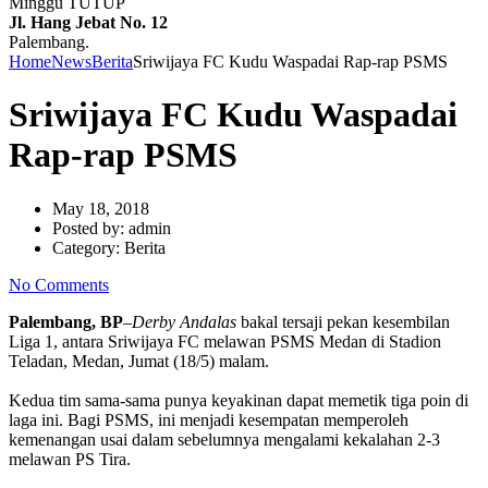
Minggu TUTUP
Jl. Hang Jebat No. 12
Palembang.
Home
News
Berita
Sriwijaya FC Kudu Waspadai Rap-rap PSMS
Sriwijaya FC Kudu Waspadai
Rap-rap PSMS
May 18, 2018
Posted by:
admin
Category:
Berita
No Comments
Palembang, BP
–Derby Andalas
bakal tersaji pekan kesembilan
Liga 1, antara Sriwijaya FC melawan PSMS Medan di Stadion
Teladan, Medan, Jumat (18/5) malam.
Kedua tim sama-sama punya keyakinan dapat memetik tiga poin di
laga ini. Bagi PSMS, ini menjadi kesempatan memperoleh
kemenangan usai dalam sebelumnya mengalami kekalahan 2-3
melawan PS Tira.