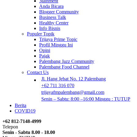
3tainment
Anda Bicara
Blogger Community
Business Talk
Healthy Center
Info Bisnis
Populer Topik
Trijaya Prime Topic
Profil Minggu Ini
Opini
Pajak
Palembang Jazz Community
Palembang Food Channel
Contact Us
Jl. Hang Jebat No. 12 Palembang
+62 711 316 070
trijayafmpalembang@gmail.com
Senin – Sabtu: 8:00 –16:00 Minggu : TUTUP
Berita
COVID19
+62 812-7148-4999
Telepon
Senin - Sabtu 8.00 - 18.00