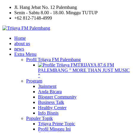
Jl. Hang Jebat No. 12 Palembang
Senin - Sabtu 8.00 - 18.00. Minggu TUTUP
+62 812-7148-4999
Home
about us
news
Extra Menu
Profil Trijaya FM Palembang
TRIJAYA 87.6 FM
PALEMBANG ” MORE THAN JUST MUSIC
”
Program
3tainment
Anda Bicara
Blogger Community
Business Talk
Healthy Center
Info Bisnis
Populer Topik
Trijaya Prime Topic
Profil Minggu Ini