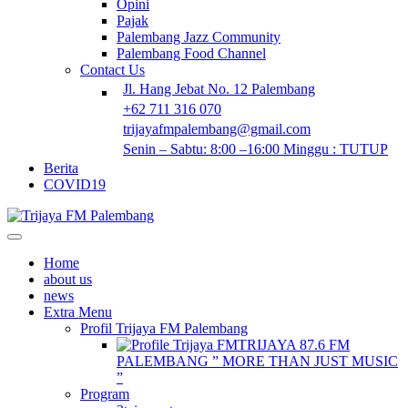
Opini
Pajak
Palembang Jazz Community
Palembang Food Channel
Contact Us
Jl. Hang Jebat No. 12 Palembang
+62 711 316 070
trijayafmpalembang@gmail.com
Senin – Sabtu: 8:00 –16:00 Minggu : TUTUP
Berita
COVID19
Home
about us
news
Extra Menu
Profil Trijaya FM Palembang
TRIJAYA 87.6 FM
PALEMBANG ” MORE THAN JUST MUSIC
”
Program