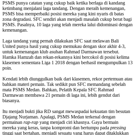
PSMS punya catatan yang cukup baik ketika berlaga di kandang
ketimbang menjalani laga tandang. Dengan meraih kemenangan,
PSMS bisa memperbaiki posisi mereka yang kini nyaris di batas
zona degradasi. SFC sendiri akan menjadi masalah cukup berat bagi
PSMS. Pasalnya, 10 laga yang telah mereka lalui didominasi dengan
kemenangan.
Laga tandang yang pernah dilakukan SFC saat melawan Bali
United punya hasil yang cukup memukau dengan skor akhir 4-3,
untuk kemenangan klub asuhan Rahmad Darmawan tersebut.
Hamka Hamzah dan rekan-rekannya kini bercokol di posisi kelima
klasemen sementara Liga 1 2018 dengan berhasil mengumpulkan 13
poin.
Kendati lebih diunggulkan baik dari klasemen, rekor pertemuan atau
bahkan materi pemain. Tak sedikit pun SFC memandang sebelah
mata PSMS Medan. Bahkan, Pelatih Kepala SFC Rahmad
Darmawan membawa 21 pemain di laga ini, lebih gendut dari
biasanya.
Itu menjadi bukti jika RD sangat mewaspadai kekuatan tim besutan
Djajang Nurjaman. Apalagi, PSMS Medan terkenal dengan
permainan
rap-rap
yang menjadi ciri khasnya. Gaya bermain
mereka yang keras, tanpa kompromi dan bertumpu pada
pressing
tinggi saat bertahan, menjadi sesuatu yang harus dapat ditaklukkan