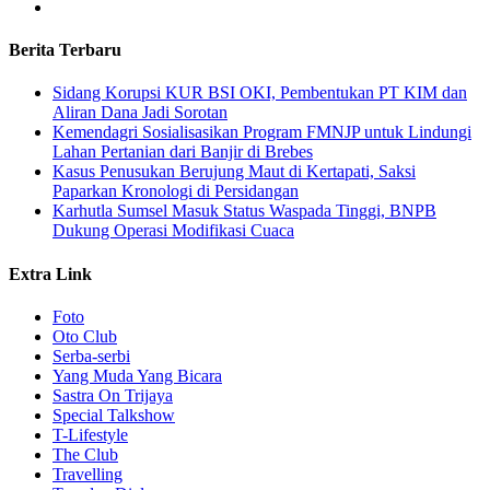
Berita Terbaru
Sidang Korupsi KUR BSI OKI, Pembentukan PT KIM dan
Aliran Dana Jadi Sorotan
Kemendagri Sosialisasikan Program FMNJP untuk Lindungi
Lahan Pertanian dari Banjir di Brebes
Kasus Penusukan Berujung Maut di Kertapati, Saksi
Paparkan Kronologi di Persidangan
Karhutla Sumsel Masuk Status Waspada Tinggi, BNPB
Dukung Operasi Modifikasi Cuaca
Extra Link
Foto
Oto Club
Serba-serbi
Yang Muda Yang Bicara
Sastra On Trijaya
Special Talkshow
T-Lifestyle
The Club
Travelling