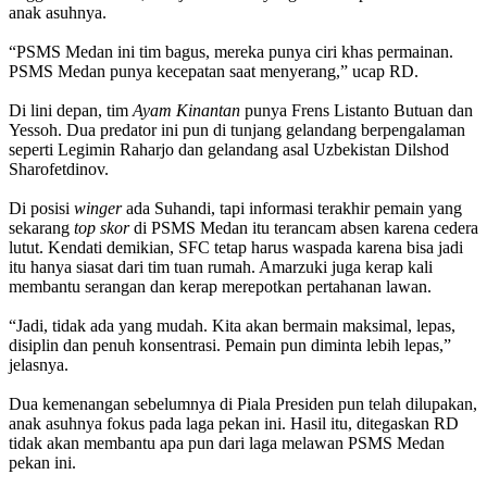
anak asuhnya.
“PSMS Medan ini tim bagus, mereka punya ciri khas permainan.
PSMS Medan punya kecepatan saat menyerang,” ucap RD.
Di lini depan, tim
Ayam Kinantan
punya Frens Listanto Butuan dan
Yessoh. Dua predator ini pun di tunjang gelandang berpengalaman
seperti Legimin Raharjo dan gelandang asal Uzbekistan Dilshod
Sharofetdinov.
Di posisi
winger
ada Suhandi, tapi informasi terakhir pemain yang
sekarang
top skor
di PSMS Medan itu terancam absen karena cedera
lutut. Kendati demikian, SFC tetap harus waspada karena bisa jadi
itu hanya siasat dari tim tuan rumah. Amarzuki juga kerap kali
membantu serangan dan kerap merepotkan pertahanan lawan.
“Jadi, tidak ada yang mudah. Kita akan bermain maksimal, lepas,
disiplin dan penuh konsentrasi. Pemain pun diminta lebih lepas,”
jelasnya.
Dua kemenangan sebelumnya di Piala Presiden pun telah dilupakan,
anak asuhnya fokus pada laga pekan ini. Hasil itu, ditegaskan RD
tidak akan membantu apa pun dari laga melawan PSMS Medan
pekan ini.