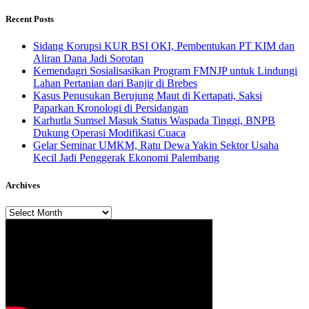
Recent Posts
Sidang Korupsi KUR BSI OKI, Pembentukan PT KIM dan
Aliran Dana Jadi Sorotan
Kemendagri Sosialisasikan Program FMNJP untuk Lindungi
Lahan Pertanian dari Banjir di Brebes
Kasus Penusukan Berujung Maut di Kertapati, Saksi
Paparkan Kronologi di Persidangan
Karhutla Sumsel Masuk Status Waspada Tinggi, BNPB
Dukung Operasi Modifikasi Cuaca
Gelar Seminar UMKM, Ratu Dewa Yakin Sektor Usaha
Kecil Jadi Penggerak Ekonomi Palembang
Archives
Archives