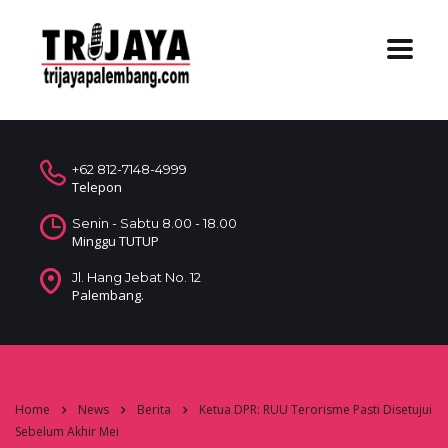
+62 812-7148-4999
Telepon
Senin - Sabtu 8.00 - 18.00
Minggu TUTUP
Jl. Hang Jebat No. 12
Palembang.
Home
News
Berita
Ketua DPR: RUU Terorisme Pasti Disetujui
Sebelum Akhir Mei