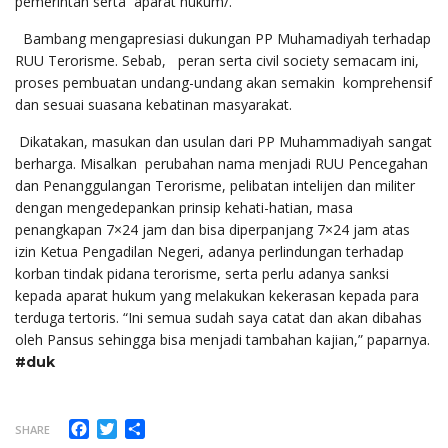
pemerintah serta aparat hukum/.
Bambang mengapresiasi dukungan PP Muhamadiyah terhadap
RUU Terorisme. Sebab, peran serta civil society semacam ini,
proses pembuatan undang-undang akan semakin komprehensif
dan sesuai suasana kebatinan masyarakat.
Dikatakan, masukan dan usulan dari PP Muhammadiyah sangat
berharga. Misalkan perubahan nama menjadi RUU Pencegahan
dan Penanggulangan Terorisme, pelibatan intelijen dan militer
dengan mengedepankan prinsip kehati-hatian, masa
penangkapan 7×24 jam dan bisa diperpanjang 7×24 jam atas
izin Ketua Pengadilan Negeri, adanya perlindungan terhadap
korban tindak pidana terorisme, serta perlu adanya sanksi
kepada aparat hukum yang melakukan kekerasan kepada para
terduga tertoris. “Ini semua sudah saya catat dan akan dibahas
oleh Pansus sehingga bisa menjadi tambahan kajian,” paparnya.
#duk
Facebook
Twitter
Share
SHARE