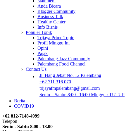
3tainment
Anda Bicara
Blogger Community
Business Talk
Healthy Center
Info Bisnis
Populer Topik
Trijaya Prime Topic
Profil Minggu Ini
Opini
Pajak
Palembang Jazz Community
Palembang Food Channel
Contact Us
Jl. Hang Jebat No. 12 Palembang
+62 711 316 070
trijayafmpalembang@gmail.com
Senin – Sabtu: 8:00 –16:00 Minggu : TUTUP
Berita
COVID19
+62 812-7148-4999
Telepon
Senin - Sabtu 8.00 - 18.00