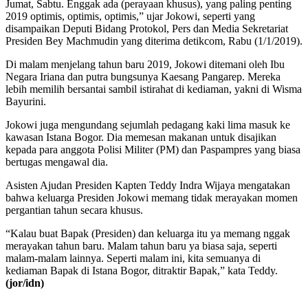
Jumat, Sabtu. Enggak ada (perayaan khusus), yang paling penting
2019 optimis, optimis, optimis,” ujar Jokowi, seperti yang
disampaikan Deputi Bidang Protokol, Pers dan Media Sekretariat
Presiden Bey Machmudin yang diterima detikcom, Rabu (1/1/2019).
Di malam menjelang tahun baru 2019, Jokowi ditemani oleh Ibu
Negara Iriana dan putra bungsunya Kaesang Pangarep. Mereka
lebih memilih bersantai sambil istirahat di kediaman, yakni di Wisma
Bayurini.
Jokowi juga mengundang sejumlah pedagang kaki lima masuk ke
kawasan Istana Bogor. Dia memesan makanan untuk disajikan
kepada para anggota Polisi Militer (PM) dan Paspampres yang biasa
bertugas mengawal dia.
Asisten Ajudan Presiden Kapten Teddy Indra Wijaya mengatakan
bahwa keluarga Presiden Jokowi memang tidak merayakan momen
pergantian tahun secara khusus.
“Kalau buat Bapak (Presiden) dan keluarga itu ya memang nggak
merayakan tahun baru. Malam tahun baru ya biasa saja, seperti
malam-malam lainnya. Seperti malam ini, kita semuanya di
kediaman Bapak di Istana Bogor, ditraktir Bapak,” kata Teddy.
(jor/idn)