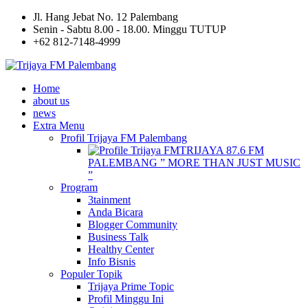
Jl. Hang Jebat No. 12 Palembang
Senin - Sabtu 8.00 - 18.00. Minggu TUTUP
+62 812-7148-4999
Home
about us
news
Extra Menu
Profil Trijaya FM Palembang
TRIJAYA 87.6 FM
PALEMBANG ” MORE THAN JUST MUSIC
”
Program
3tainment
Anda Bicara
Blogger Community
Business Talk
Healthy Center
Info Bisnis
Populer Topik
Trijaya Prime Topic
Profil Minggu Ini