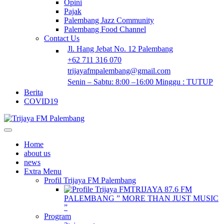
Opini
Pajak
Palembang Jazz Community
Palembang Food Channel
Contact Us
Jl. Hang Jebat No. 12 Palembang
+62 711 316 070
trijayafmpalembang@gmail.com
Senin – Sabtu: 8:00 –16:00 Minggu : TUTUP
Berita
COVID19
Home
about us
news
Extra Menu
Profil Trijaya FM Palembang
TRIJAYA 87.6 FM
PALEMBANG ” MORE THAN JUST MUSIC
”
Program