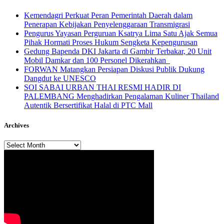
Kemendagri Perkuat Peran Pemerintah Daerah dalam
Penerapan Kebijakan Penyelenggaraan Transmigrasi
Pengurus Yayasan Perguruan Ksatrya Lima Satu Ajak Semua
Pihak Hormati Proses Hukum Sengketa Kepengurusan
Gedung Bapenda DKI Jakarta di Gambir Terbakar, 20 Unit
Mobil Damkar dan 100 Personel Dikerahkan
FORWAN Matangkan Persiapan Diskusi Publik Dukung
Dangdut ke UNESCO
SOI SABAI URBAN THAI RESMI HADIR DI
PALEMBANG Menghadirkan Pengalaman Kuliner Thailand
Autentik Bersertifikat Halal di PTC Mall
Archives
Archives