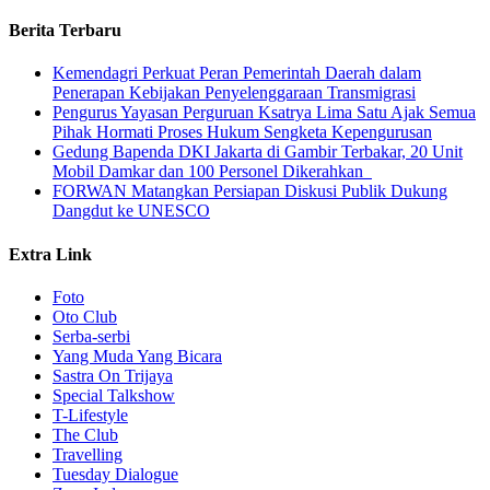
Berita Terbaru
Kemendagri Perkuat Peran Pemerintah Daerah dalam
Penerapan Kebijakan Penyelenggaraan Transmigrasi
Pengurus Yayasan Perguruan Ksatrya Lima Satu Ajak Semua
Pihak Hormati Proses Hukum Sengketa Kepengurusan
Gedung Bapenda DKI Jakarta di Gambir Terbakar, 20 Unit
Mobil Damkar dan 100 Personel Dikerahkan
FORWAN Matangkan Persiapan Diskusi Publik Dukung
Dangdut ke UNESCO
Extra Link
Foto
Oto Club
Serba-serbi
Yang Muda Yang Bicara
Sastra On Trijaya
Special Talkshow
T-Lifestyle
The Club
Travelling
Tuesday Dialogue