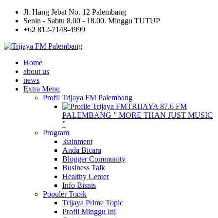
Jl. Hang Jebat No. 12 Palembang
Senin - Sabtu 8.00 - 18.00. Minggu TUTUP
+62 812-7148-4999
Home
about us
news
Extra Menu
Profil Trijaya FM Palembang
TRIJAYA 87.6 FM
PALEMBANG ” MORE THAN JUST MUSIC
”
Program
3tainment
Anda Bicara
Blogger Community
Business Talk
Healthy Center
Info Bisnis
Populer Topik
Trijaya Prime Topic
Profil Minggu Ini