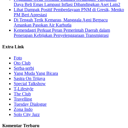
Daya Beli Emas Lampaui Inflasi Dibandingkan Aset Lain2
Lihat Dampak Positif Pemberdayaan PNM di Gresik, Menko
PM Beri Apresiasi
​Di Tengah Terik Kemarau, Manggala Agni Berpacu
Amankan Pasokan Air Karhutla
Kemendagri Perkuat Peran Pemerintah Daerah dalam
Penerapan Kebijakan Penyelenggaraan Transmigrasi
Extra Link
Foto
Oto Club
Serba-serbi
Yang Muda Yang Bicara
Sastra On Trijaya
Special Talkshow
T-Lifestyle
The Club
Travelling
Tuesday Dialogue
Zona Indo
Solo City Jazz
Komentar Terbaru