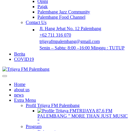
Opini
Pajak
Palembang Jazz Community
Palembang Food Channel
Contact Us
Jl. Hang Jebat No. 12 Palembang
+62 711 316 070
trijayafmpalembang@gmail.com
Senin – Sabtu: 8:00 –16:00 Minggu : TUTUP
Berita
COVID19
Home
about us
news
Extra Menu
Profil Trijaya FM Palembang
TRIJAYA 87.6 FM
PALEMBANG ” MORE THAN JUST MUSIC
”
Program