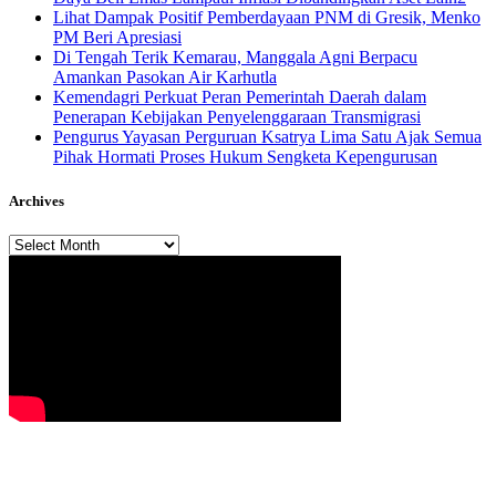
Lihat Dampak Positif Pemberdayaan PNM di Gresik, Menko
PM Beri Apresiasi
​Di Tengah Terik Kemarau, Manggala Agni Berpacu
Amankan Pasokan Air Karhutla
Kemendagri Perkuat Peran Pemerintah Daerah dalam
Penerapan Kebijakan Penyelenggaraan Transmigrasi
Pengurus Yayasan Perguruan Ksatrya Lima Satu Ajak Semua
Pihak Hormati Proses Hukum Sengketa Kepengurusan
Archives
Archives