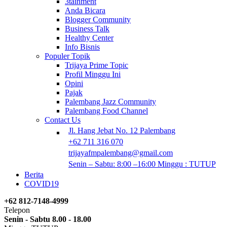
3tainment
Anda Bicara
Blogger Community
Business Talk
Healthy Center
Info Bisnis
Populer Topik
Trijaya Prime Topic
Profil Minggu Ini
Opini
Pajak
Palembang Jazz Community
Palembang Food Channel
Contact Us
Jl. Hang Jebat No. 12 Palembang
+62 711 316 070
trijayafmpalembang@gmail.com
Senin – Sabtu: 8:00 –16:00 Minggu : TUTUP
Berita
COVID19
+62 812-7148-4999
Telepon
Senin - Sabtu 8.00 - 18.00