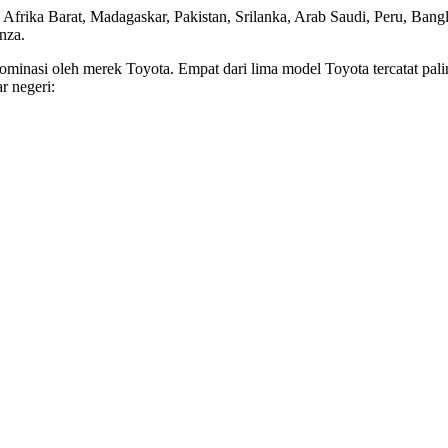
 Afrika Barat, Madagaskar, Pakistan, Srilanka, Arab Saudi, Peru, Ba
anza.
idominasi oleh merek Toyota. Empat dari lima model Toyota tercatat pal
ar negeri: