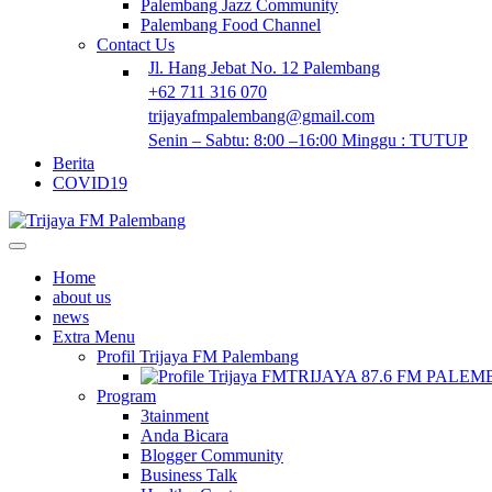
Palembang Jazz Community
Palembang Food Channel
Contact Us
Jl. Hang Jebat No. 12 Palembang
+62 711 316 070
trijayafmpalembang@gmail.com
Senin – Sabtu: 8:00 –16:00 Minggu : TUTUP
Berita
COVID19
Home
about us
news
Extra Menu
Profil Trijaya FM Palembang
TRIJAYA 87.6 FM PALE
Program
3tainment
Anda Bicara
Blogger Community
Business Talk