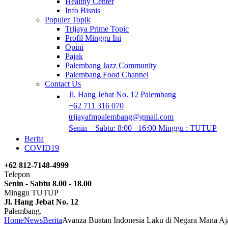
Healthy Center
Info Bisnis
Populer Topik
Trijaya Prime Topic
Profil Minggu Ini
Opini
Pajak
Palembang Jazz Community
Palembang Food Channel
Contact Us
Jl. Hang Jebat No. 12 Palembang
+62 711 316 070
trijayafmpalembang@gmail.com
Senin – Sabtu: 8:00 –16:00 Minggu : TUTUP
Berita
COVID19
+62 812-7148-4999
Telepon
Senin - Sabtu 8.00 - 18.00
Minggu TUTUP
Jl. Hang Jebat No. 12
Palembang.
Home
News
Berita
Avanza Buatan Indonesia Laku di Negara Mana Aj