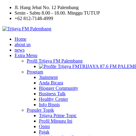
Jl. Hang Jebat No. 12 Palembang
Senin - Sabtu 8.00 - 18.00. Minggu TUTUP
+62 812-7148-4999
Home
about us
news
Extra Menu
Profil Trijaya FM Palembang
TRIJAYA 87.6 FM PALE
Program
3tainment
Anda Bicara
Blogger Community
Business Talk
Healthy Center
Info Bisnis
Populer Topik
Trijaya Prime Topic
Profil Minggu Ini
Opini
Pajak