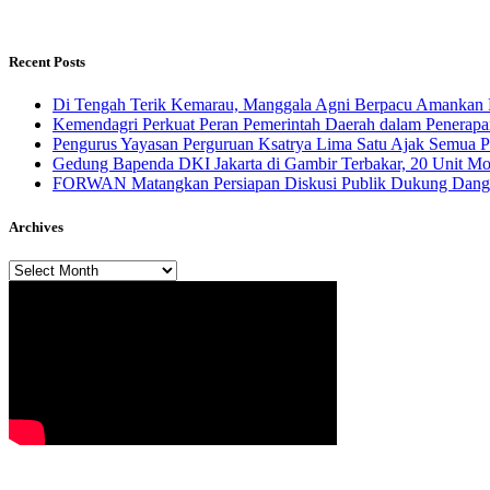
Recent Posts
​Di Tengah Terik Kemarau, Manggala Agni Berpacu Amankan 
Kemendagri Perkuat Peran Pemerintah Daerah dalam Penerapa
Pengurus Yayasan Perguruan Ksatrya Lima Satu Ajak Semua 
Gedung Bapenda DKI Jakarta di Gambir Terbakar, 20 Unit M
FORWAN Matangkan Persiapan Diskusi Publik Dukung Da
Archives
Archives