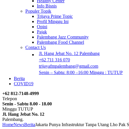
Healthy Center
Info Bisnis
Populer Topik
Trijaya Prime Topic
Profil Minggu Ini
Opini
Pajak
Palembang Jazz Community
Palembang Food Channel
Contact Us
Jl. Hang Jebat No. 12 Palembang
+62 711 316 070
trijayafmpalembang@gmail.com
Senin – Sabtu: 8:00 –16:00 Minggu : TUTUP
Berita
COVID19
+62 812-7148-4999
Telepon
Senin - Sabtu 8.00 - 18.00
Minggu TUTUP
Jl. Hang Jebat No. 12
Palembang.
Home
News
Berita
Jakarta Punya Infrastruktur Tanpa Utang Lho Pak 