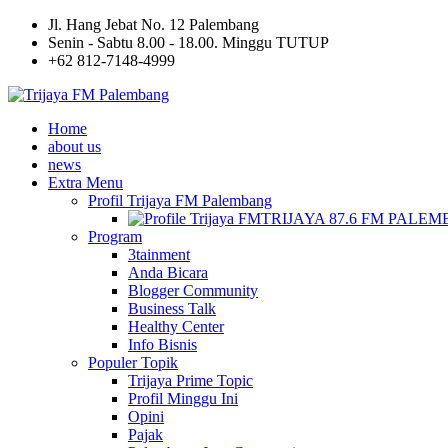
Jl. Hang Jebat No. 12 Palembang
Senin - Sabtu 8.00 - 18.00. Minggu TUTUP
+62 812-7148-4999
Home
about us
news
Extra Menu
Profil Trijaya FM Palembang
TRIJAYA 87.6 FM PALE
Program
3tainment
Anda Bicara
Blogger Community
Business Talk
Healthy Center
Info Bisnis
Populer Topik
Trijaya Prime Topic
Profil Minggu Ini
Opini
Pajak