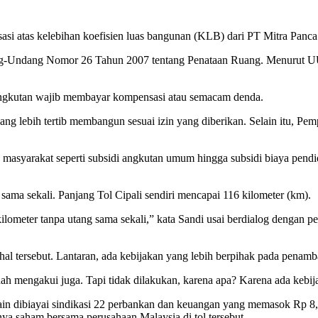
nsasi atas kelebihan koefisien luas bangunan (KLB) dari PT Mitra Pan
g-Undang Nomor 26 Tahun 2007 tentang Penataan Ruang. Menurut UU
angkutan wajib membayar kompensasi atau semacam denda.
 lebih tertib membangun sesuai izin yang diberikan. Selain itu, Pe
syarakat seperti subsidi angkutan umum hingga subsidi biaya pendidik
ama sekali. Panjang Tol Cipali sendiri mencapai 116 kilometer (km).
lometer tanpa utang sama sekali,” kata Sandi usai berdialog dengan
l tersebut. Lantaran, ada kebijakan yang lebih berpihak pada penamb
h mengakui juga. Tapi tidak dilakukan, karena apa? Karena ada kebij
 lain dibiayai sindikasi 22 perbankan dan keuangan yang memasok Rp 8
a saham bersama perusahaan Malaysia di tol tersebut.