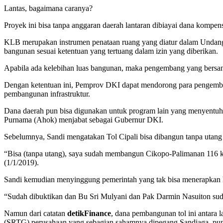
Lantas, bagaimana caranya?
Proyek ini bisa tanpa anggaran daerah lantaran dibiayai dana kompe
KLB merupakan instrumen penataan ruang yang diatur dalam Undan
bangunan sesuai ketentuan yang tertuang dalam izin yang diberikan.
Apabila ada kelebihan luas bangunan, maka pengembang yang bers
Dengan ketentuan ini, Pemprov DKI dapat mendorong para pengembang
pembangunan infrastruktur.
Dana daerah pun bisa digunakan untuk program lain yang menyentuh ma
Purnama (Ahok) menjabat sebagai Gubernur DKI.
Sebelumnya, Sandi mengatakan Tol Cipali bisa dibangun tanpa utang s
“Bisa (tanpa utang), saya sudah membangun Cikopo-Palimanan 116 ki
(1/1/2019).
Sandi kemudian menyinggung pemerintah yang tak bisa menerapkan ha
“Sudah dibuktikan dan Bu Sri Mulyani dan Pak Darmin Nasuiton suda
Namun dari catatan
detikFinance
, dana pembangunan tol ini antara
(SRTG) perusahaan yang sebagian sahamnya dipegang Sandiaga, puny