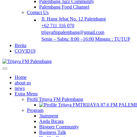
Palembang Jazz Community
Palembang Food Channel
Contact Us
Jl. Hang Jebat No. 12 Palembang
+62 711 316 070
trijayafmpalembang@gmail.com
Senin – Sabtu: 8:00 –16:00 Minggu : TUTUP
Berita
COVID19
Home
about us
news
Extra Menu
Profil Trijaya FM Palembang
TRIJAYA 87.6 FM PALE
Program
3tainment
Anda Bicara
Blogger Community
Business Talk