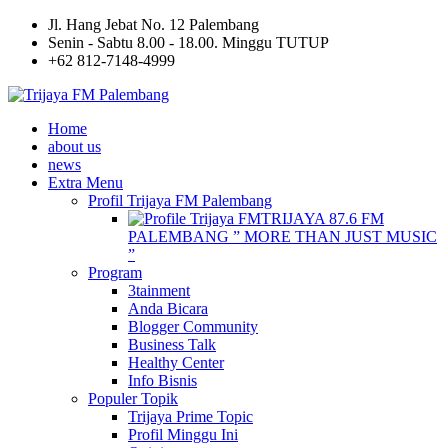
Jl. Hang Jebat No. 12 Palembang
Senin - Sabtu 8.00 - 18.00. Minggu TUTUP
+62 812-7148-4999
Home
about us
news
Extra Menu
Profil Trijaya FM Palembang
TRIJAYA 87.6 FM
PALEMBANG ” MORE THAN JUST MUSIC
”
Program
3tainment
Anda Bicara
Blogger Community
Business Talk
Healthy Center
Info Bisnis
Populer Topik
Trijaya Prime Topic
Profil Minggu Ini