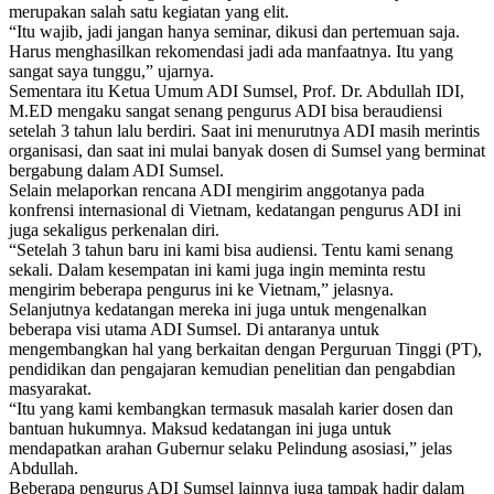
merupakan salah satu kegiatan yang elit.
“Itu wajib, jadi jangan hanya seminar, dikusi dan pertemuan saja.
Harus menghasilkan rekomendasi jadi ada manfaatnya. Itu yang
sangat saya tunggu,” ujarnya.
Sementara itu Ketua Umum ADI Sumsel, Prof. Dr. Abdullah IDI,
M.ED mengaku sangat senang pengurus ADI bisa beraudiensi
setelah 3 tahun lalu berdiri. Saat ini menurutnya ADI masih merintis
organisasi, dan saat ini mulai banyak dosen di Sumsel yang berminat
bergabung dalam ADI Sumsel.
Selain melaporkan rencana ADI mengirim anggotanya pada
konfrensi internasional di Vietnam, kedatangan pengurus ADI ini
juga sekaligus perkenalan diri.
“Setelah 3 tahun baru ini kami bisa audiensi. Tentu kami senang
sekali. Dalam kesempatan ini kami juga ingin meminta restu
mengirim beberapa pengurus ini ke Vietnam,” jelasnya.
Selanjutnya kedatangan mereka ini juga untuk mengenalkan
beberapa visi utama ADI Sumsel. Di antaranya untuk
mengembangkan hal yang berkaitan dengan Perguruan Tinggi (PT),
pendidikan dan pengajaran kemudian penelitian dan pengabdian
masyarakat.
“Itu yang kami kembangkan termasuk masalah karier dosen dan
bantuan hukumnya. Maksud kedatangan ini juga untuk
mendapatkan arahan Gubernur selaku Pelindung asosiasi,” jelas
Abdullah.
Beberapa pengurus ADI Sumsel lainnya juga tampak hadir dalam