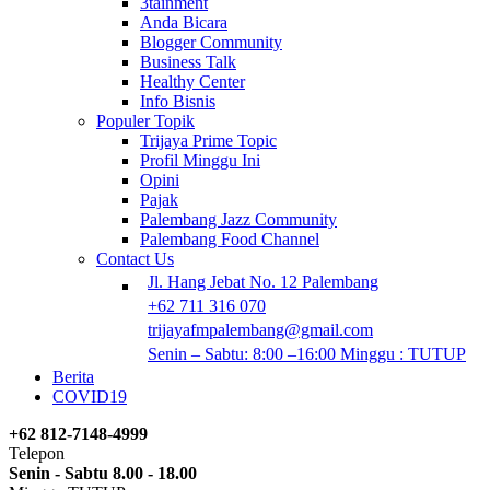
3tainment
Anda Bicara
Blogger Community
Business Talk
Healthy Center
Info Bisnis
Populer Topik
Trijaya Prime Topic
Profil Minggu Ini
Opini
Pajak
Palembang Jazz Community
Palembang Food Channel
Contact Us
Jl. Hang Jebat No. 12 Palembang
+62 711 316 070
trijayafmpalembang@gmail.com
Senin – Sabtu: 8:00 –16:00 Minggu : TUTUP
Berita
COVID19
+62 812-7148-4999
Telepon
Senin - Sabtu 8.00 - 18.00