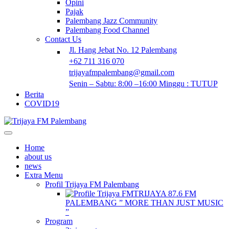
Opini
Pajak
Palembang Jazz Community
Palembang Food Channel
Contact Us
Jl. Hang Jebat No. 12 Palembang
+62 711 316 070
trijayafmpalembang@gmail.com
Senin – Sabtu: 8:00 –16:00 Minggu : TUTUP
Berita
COVID19
Home
about us
news
Extra Menu
Profil Trijaya FM Palembang
TRIJAYA 87.6 FM
PALEMBANG ” MORE THAN JUST MUSIC
”
Program