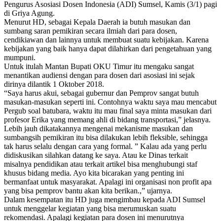
Pengurus Asosiasi Dosen Indonesia (ADI) Sumsel, Kamis (3/1) pagi
di Griya Agung.
Menurut HD, sebagai Kepala Daerah ia butuh masukan dan
sumbang saran pemikiran secara ilmiah dari para dosen,
cendikiawan dan lainnya untuk membuat suatu kebijakan. Karena
kebijakan yang baik hanya dapat dilahirkan dari pengetahuan yang
mumpuni.
Untuk itulah Mantan Bupati OKU Timur itu mengaku sangat
menantikan audiensi dengan para dosen dari asosiasi ini sejak
dirinya dilantik 1 Oktober 2018.
“Saya harus akui, sebagai gubernur dan Pemprov sangat butuh
masukan-masukan seperti ini. Contohnya waktu saya mau mencabut
Pergub soal batubara, waktu itu mau final saya minta masukan dari
profesor Erika yang memang ahli di bidang transportasi,” jelasnya.
Lebih jauh dikatakannya mengenai mekanisme masukan dan
sumbangsih pemikiran itu bisa dilakukan lebih fleksible, sehingga
tak harus selalu dengan cara yang formal. ” Kalau ada yang perlu
didiskusikan silahkan datang ke saya. Atau ke Dinas terkait
misalnya pendidikan atau terkait artikel bisa menghubungi staf
khusus bidang media. Ayo kita bicarakan yang penting ini
bermanfaat untuk masyarakat. Apalagi ini organisasi non profit apa
yang bisa pemprov bantu akan kita berikan.,” ujarnya.
Dalam kesempatan itu HD juga mengimbau kepada ADI Sumsel
untuk menggelar kegiatan yang bisa merumuskan suatu
rekomendasi. Apalagi kegiatan para dosen ini menurutnya