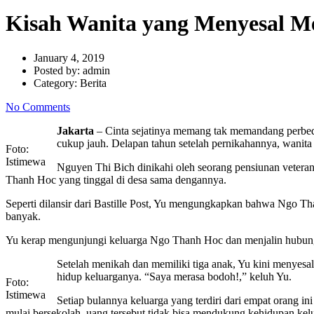
Kisah Wanita yang Menyesal M
January 4, 2019
Posted by:
admin
Category:
Berita
No Comments
Jakarta
– Cinta sejatinya memang tak memandang perbeda
cukup jauh. Delapan tahun setelah pernikahannya, wanita
Foto:
Istimewa
Nguyen Thi Bich dinikahi oleh seorang pensiunan veteran
Thanh Hoc yang tinggal di desa sama dengannya.
Seperti dilansir dari Bastille Post, Yu mengungkapkan bahwa Ngo Th
banyak.
Yu kerap mengunjungi keluarga Ngo Thanh Hoc dan menjalin hubunga
Setelah menikah dan memiliki tiga anak, Yu kini menyesa
hidup keluarganya. “Saya merasa bodoh!,” keluh Yu.
Foto:
Istimewa
Setiap bulannya keluarga yang terdiri dari empat orang 
mulai bersekolah, uang tersebut tidak bisa mendukung kehidupan kel