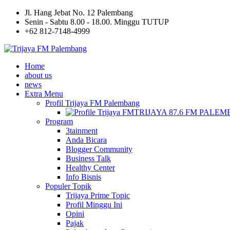
Jl. Hang Jebat No. 12 Palembang
Senin - Sabtu 8.00 - 18.00. Minggu TUTUP
+62 812-7148-4999
Home
about us
news
Extra Menu
Profil Trijaya FM Palembang
TRIJAYA 87.6 FM PALE
Program
3tainment
Anda Bicara
Blogger Community
Business Talk
Healthy Center
Info Bisnis
Populer Topik
Trijaya Prime Topic
Profil Minggu Ini
Opini
Pajak