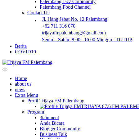
Palembang Jazz Community
Palembang Food Channel
Contact Us
Jl. Hang Jebat No. 12 Palembang
+62 711 316 070
trijayafmpalembang@gmail.com
Senin – Sabtu: 8:00 –16:00 Minggu : TUTUP
Berita
COVID19
Home
about us
news
Extra Menu
Profil Trijaya FM Palembang
TRIJAYA 87.6 FM PALE
Program
3tainment
Anda Bicara
Blogger Community
Business Talk