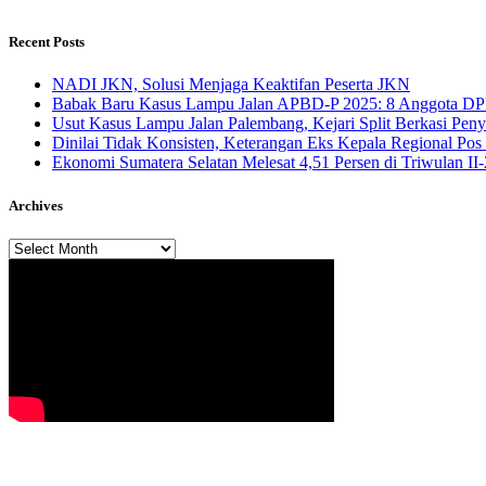
Recent Posts
NADI JKN, Solusi Menjaga Keaktifan Peserta JKN
Babak Baru Kasus Lampu Jalan APBD-P 2025: 8 Anggota DP
Usut Kasus Lampu Jalan Palembang, Kejari Split Berkasi Pen
Dinilai Tidak Konsisten, Keterangan Eks Kepala Regional Po
Ekonomi Sumatera Selatan Melesat 4,51 Persen di Triwulan I
Archives
Archives