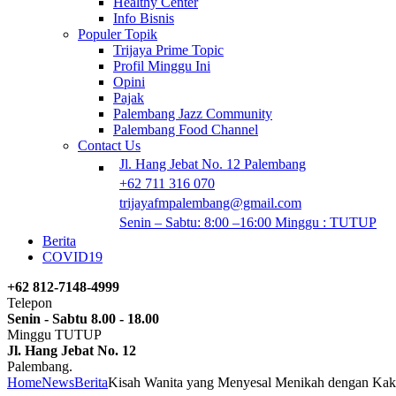
Healthy Center
Info Bisnis
Populer Topik
Trijaya Prime Topic
Profil Minggu Ini
Opini
Pajak
Palembang Jazz Community
Palembang Food Channel
Contact Us
Jl. Hang Jebat No. 12 Palembang
+62 711 316 070
trijayafmpalembang@gmail.com
Senin – Sabtu: 8:00 –16:00 Minggu : TUTUP
Berita
COVID19
+62 812-7148-4999
Telepon
Senin - Sabtu 8.00 - 18.00
Minggu TUTUP
Jl. Hang Jebat No. 12
Palembang.
Home
News
Berita
Kisah Wanita yang Menyesal Menikah dengan Kak