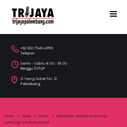
+62 812-7148-4999
Telepon
Senin - Sabtu 8.00 - 18.00
Minggu TUTUP
Jl. Hang Jebat No. 12
Palembang.
Home
News
Berita
Naik Motor, Menhub Budi Karya
Sambangi Transmart Depok