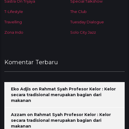
Sastra On Trijaya
Special Talkshow
T-Lifestyle
The Club
Travelling
Tuesday Dialogue
Zona Indo
Solo City Jazz
Komentar Terbaru
Eko Adjis
on
Rahmat Syah Profesor Kelor : Kelor
secara tradisional merupakan bagian dari
makanan
Azzam
on
Rahmat Syah Profesor Kelor : Kelor
secara tradisional merupakan bagian dari
makanan