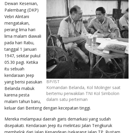
Dewan Kesenian,
Palembang (DKP)
Vebri Alintani
mengatakan,
perang lima hari
lima malam diawali
pada hari Rabu,
tanggal 1 Januari
1947, sekitar pukul
05.30 pagi. Ketika
itu sebuah
kendaraan Jeep
BP/IST
yang berisi pasukan
Komandan Belanda, Kol Molinger saat
Belanda mabuk
bertemu perwakilan TNI Kol Simbolon
karena pesta
dalam satu perteman
malam tahun baru,
keluar dari Benteng dengan kecepatan tinggi.
Mereka melampaui daerah garis demarkasi yang sudah
disepakati. Kendaraan Jeep itu melintasi Jalan Tengkuruk
membelok dari Jalan Kepandean (sekarang Jalan TP. Rustam