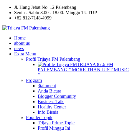
Jl. Hang Jebat No. 12 Palembang
Senin - Sabtu 8.00 - 18.00. Minggu TUTUP
+62 812-7148-4999
Home
about us
news
Extra Menu
Profil Trijaya FM Palembang
TRIJAYA 87.6 FM
PALEMBANG ” MORE THAN JUST MUSIC
”
Program
3tainment
Anda Bicara
Blogger Community
Business Talk
Healthy Center
Info Bisnis
Populer Topik
Trijaya Prime Topic
Profil Minggu Ini