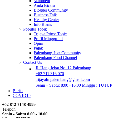
3tainment
Anda Bicara
Blogger Community
Business Talk
Healthy Center
Info Bisnis
Populer Topik
Trijaya Prime Topic
Profil Minggu Ini
Opini
Pajak
Palembang Jazz Community
Palembang Food Channel
Contact Us
Jl. Hang Jebat No. 12 Palembang
+62 711 316 070
trijayafmpalembang@gmail.com
Senin – Sabtu: 8:00 –16:00 Minggu : TUTUP
Berita
COVID19
+62 812-7148-4999
Telepon
Senin - Sabtu 8.00 - 18.00