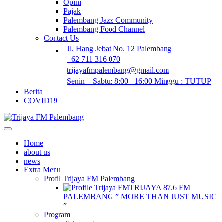
Opini
Pajak
Palembang Jazz Community
Palembang Food Channel
Contact Us
Jl. Hang Jebat No. 12 Palembang
+62 711 316 070
trijayafmpalembang@gmail.com
Senin – Sabtu: 8:00 –16:00 Minggu : TUTUP
Berita
COVID19
Home
about us
news
Extra Menu
Profil Trijaya FM Palembang
TRIJAYA 87.6 FM
PALEMBANG ” MORE THAN JUST MUSIC
”
Program