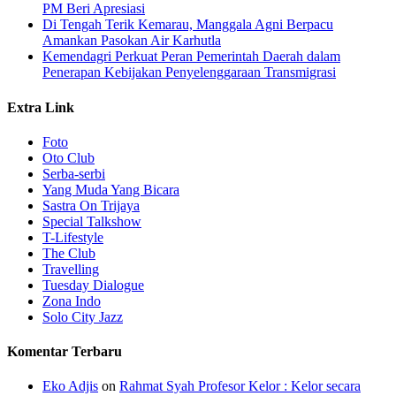
PM Beri Apresiasi
​Di Tengah Terik Kemarau, Manggala Agni Berpacu
Amankan Pasokan Air Karhutla
Kemendagri Perkuat Peran Pemerintah Daerah dalam
Penerapan Kebijakan Penyelenggaraan Transmigrasi
Extra Link
Foto
Oto Club
Serba-serbi
Yang Muda Yang Bicara
Sastra On Trijaya
Special Talkshow
T-Lifestyle
The Club
Travelling
Tuesday Dialogue
Zona Indo
Solo City Jazz
Komentar Terbaru
Eko Adjis
on
Rahmat Syah Profesor Kelor : Kelor secara