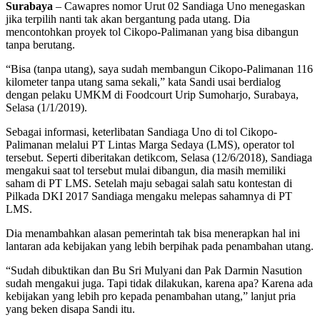
Surabaya
– Cawapres nomor Urut 02 Sandiaga Uno menegaskan
jika terpilih nanti tak akan bergantung pada utang. Dia
mencontohkan proyek tol Cikopo-Palimanan yang bisa dibangun
tanpa berutang.
“Bisa (tanpa utang), saya sudah membangun Cikopo-Palimanan 116
kilometer tanpa utang sama sekali,” kata Sandi usai berdialog
dengan pelaku UMKM di Foodcourt Urip Sumoharjo, Surabaya,
Selasa (1/1/2019).
Sebagai informasi, keterlibatan Sandiaga Uno di tol Cikopo-
Palimanan melalui PT Lintas Marga Sedaya (LMS), operator tol
tersebut. Seperti diberitakan detikcom, Selasa (12/6/2018), Sandiaga
mengakui saat tol tersebut mulai dibangun, dia masih memiliki
saham di PT LMS. Setelah maju sebagai salah satu kontestan di
Pilkada DKI 2017 Sandiaga mengaku melepas sahamnya di PT
LMS.
Dia menambahkan alasan pemerintah tak bisa menerapkan hal ini
lantaran ada kebijakan yang lebih berpihak pada penambahan utang.
“Sudah dibuktikan dan Bu Sri Mulyani dan Pak Darmin Nasution
sudah mengakui juga. Tapi tidak dilakukan, karena apa? Karena ada
kebijakan yang lebih pro kepada penambahan utang,” lanjut pria
yang beken disapa Sandi itu.