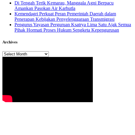
​Di Tengah Terik Kemarau, Manggala Agni Berpacu
Amankan Pasokan Air Karhutla
Kemendagri Perkuat Peran Pemerintah Daerah dalam
Penerapan Kebijakan Penyelenggaraan Transmigrasi
Pengurus Yayasan Perguruan Ksatrya Lima Satu Ajak Semua
Pihak Hormati Proses Hukum Sengketa Kepengurusan
Archives
Archives