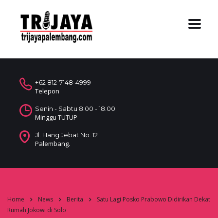
+62 812-7148-4999
Telepon
Senin - Sabtu 8.00 - 18.00
Minggu TUTUP
Jl. Hang Jebat No. 12
Palembang.
Home
News
Berita
Satu Lagi Posko Prabowo Didirikan Dekat
Rumah Jokowi di Solo