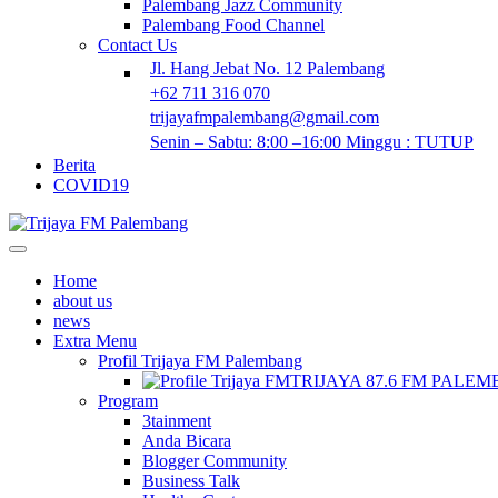
Palembang Jazz Community
Palembang Food Channel
Contact Us
Jl. Hang Jebat No. 12 Palembang
+62 711 316 070
trijayafmpalembang@gmail.com
Senin – Sabtu: 8:00 –16:00 Minggu : TUTUP
Berita
COVID19
Home
about us
news
Extra Menu
Profil Trijaya FM Palembang
TRIJAYA 87.6 FM PALE
Program
3tainment
Anda Bicara
Blogger Community
Business Talk