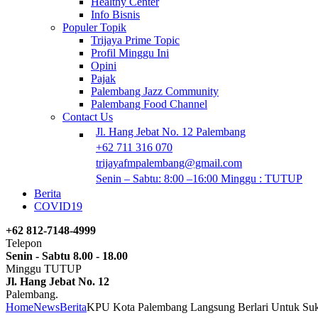
Healthy Center
Info Bisnis
Populer Topik
Trijaya Prime Topic
Profil Minggu Ini
Opini
Pajak
Palembang Jazz Community
Palembang Food Channel
Contact Us
Jl. Hang Jebat No. 12 Palembang
+62 711 316 070
trijayafmpalembang@gmail.com
Senin – Sabtu: 8:00 –16:00 Minggu : TUTUP
Berita
COVID19
+62 812-7148-4999
Telepon
Senin - Sabtu 8.00 - 18.00
Minggu TUTUP
Jl. Hang Jebat No. 12
Palembang.
Home
News
Berita
KPU Kota Palembang Langsung Berlari Untuk Suk