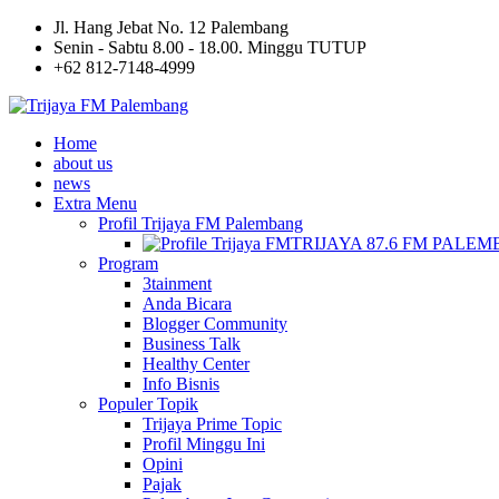
Jl. Hang Jebat No. 12 Palembang
Senin - Sabtu 8.00 - 18.00. Minggu TUTUP
+62 812-7148-4999
Home
about us
news
Extra Menu
Profil Trijaya FM Palembang
TRIJAYA 87.6 FM PALE
Program
3tainment
Anda Bicara
Blogger Community
Business Talk
Healthy Center
Info Bisnis
Populer Topik
Trijaya Prime Topic
Profil Minggu Ini
Opini
Pajak