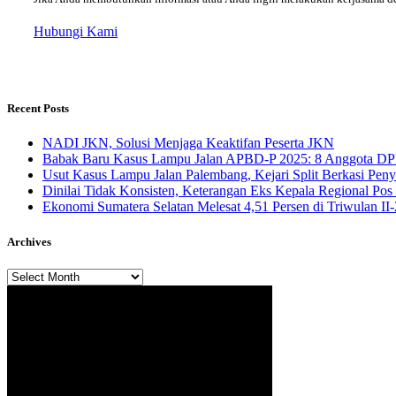
Hubungi Kami
Recent Posts
NADI JKN, Solusi Menjaga Keaktifan Peserta JKN
Babak Baru Kasus Lampu Jalan APBD-P 2025: 8 Anggota DP
Usut Kasus Lampu Jalan Palembang, Kejari Split Berkasi Pen
Dinilai Tidak Konsisten, Keterangan Eks Kepala Regional Po
Ekonomi Sumatera Selatan Melesat 4,51 Persen di Triwulan I
Archives
Archives