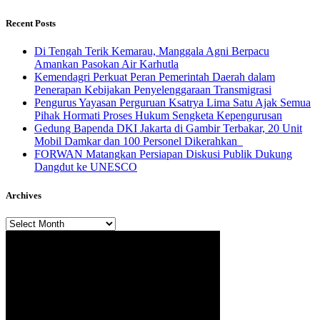
Recent Posts
​Di Tengah Terik Kemarau, Manggala Agni Berpacu
Amankan Pasokan Air Karhutla
Kemendagri Perkuat Peran Pemerintah Daerah dalam
Penerapan Kebijakan Penyelenggaraan Transmigrasi
Pengurus Yayasan Perguruan Ksatrya Lima Satu Ajak Semua
Pihak Hormati Proses Hukum Sengketa Kepengurusan
Gedung Bapenda DKI Jakarta di Gambir Terbakar, 20 Unit
Mobil Damkar dan 100 Personel Dikerahkan
FORWAN Matangkan Persiapan Diskusi Publik Dukung
Dangdut ke UNESCO
Archives
Archives