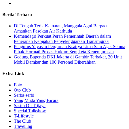
Berita Terbaru
​Di Tengah Terik Kemarau, Manggala Agni Berpacu
Amankan Pasokan Air Karhutla
Kemendagri Perkuat Peran Pemerintah Daerah dalam
Penerapan Kebijakan Penyelenggaraan Transmigrasi
Pengurus Yayasan Perguruan Ksatrya Lima Satu Ajak Semua
Pihak Hormati Proses Hukum Sengketa Kepengurusan
Gedung Bapenda DKI Jakarta di Gambir Terbakar, 20 Unit
Mobil Damkar dan 100 Personel Dikerahkan
Extra Link
Foto
Oto Club
Serba-serbi
Yang Muda Yang Bicara
Sastra On Trijaya
Special Talkshow
T-Lifestyle
The Club
Travelling