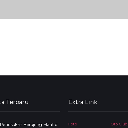
ta Terbaru
Extra Link
Foto
Oto Club
 Penusukan Berujung Maut di