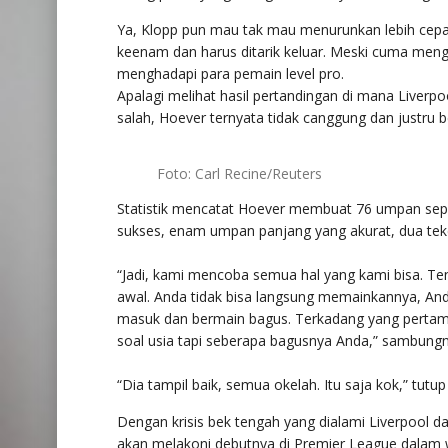
Ya, Klopp pun mau tak mau menurunkan lebih cepa
keenam dan harus ditarik keluar. Meski cuma men
menghadapi para pemain level pro.
Apalagi melihat hasil pertandingan di mana Liverpo
salah, Hoever ternyata tidak canggung dan justru 
Foto: Carl Recine/Reuters
Statistik mencatat Hoever membuat 76 umpan sepanj
sukses, enam umpan panjang yang akurat, dua tekel
“Jadi, kami mencoba semua hal yang kami bisa. Ten
awal. Anda tidak bisa langsung memainkannya, And
masuk dan bermain bagus. Terkadang yang pertama 
soal usia tapi seberapa bagusnya Anda,” sambungn
“Dia tampil baik, semua okelah. Itu saja kok,” tutup
Dengan krisis bek tengah yang dialami Liverpool 
akan melakoni debutnya di Premier League dalam wa