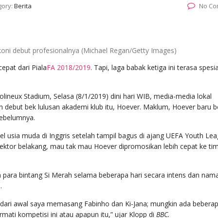
gory:
Berita
No Co
koni debut profesionalnya (Michael Regan/Getty Images)
epat dari Piala
FA 2018/2019
. Tapi, laga babak ketiga ini terasa spesi
ineux Stadium, Selasa (8/1/2019) dini hari WIB, media-media lokal
debut bek lulusan akademi klub itu, Hoever. Maklum, Hoever baru b
sebelumnya.
 usia muda di Inggris setelah tampil bagus di ajang UEFA Youth Le
ektor belakang, mau tak mau Hoever dipromosikan lebih cepat ke ti
para bintang Si Merah selama beberapa hari secara intens dan nam
.
ka dari awal saya memasang Fabinho dan Ki-Jana; mungkin ada bebera
ati kompetisi ini atau apapun itu,” ujar Klopp di
BBC.