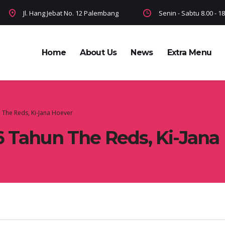
Jl. Hang Jebat No. 12 Palembang
Senin - Sabtu 8.00 - 
Home
About Us
News
Extra Menu
 The Reds, Ki-Jana Hoever
 Tahun The Reds, Ki-Jana