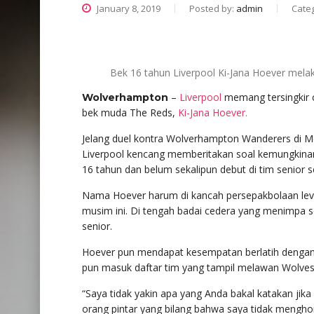
January 8, 2019
Posted by:
admin
Cate
Bek 16 tahun Liverpool Ki-Jana Hoever mela
–
Liverpool
memang tersingkir c
Wolverhampton
bek muda The Reds,
Ki-Jana Hoever.
Jelang duel kontra Wolverhampton Wanderers di Mol
Liverpool kencang memberitakan soal kemungkinan 
16 tahun dan belum sekalipun debut di tim senior 
Nama Hoever harum di kancah persepakbolaan level
musim ini. Di tengah badai cedera yang menimpa s
senior.
Hoever pun mendapat kesempatan berlatih dengan 
pun masuk daftar tim yang tampil melawan Wolves
“Saya tidak yakin apa yang Anda bakal katakan ji
orang pintar yang bilang bahwa saya tidak menghorm