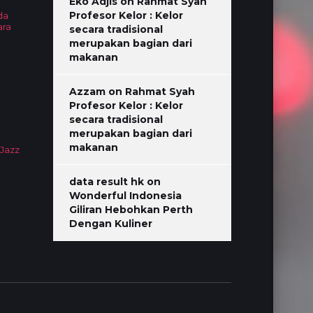
Eko Adjis
on
Rahmat Syah
Profesor Kelor : Kelor
da
ara
secara tradisional
merupakan bagian dari
makanan
Azzam
on
Rahmat Syah
Profesor Kelor : Kelor
secara tradisional
merupakan bagian dari
makanan
 Jazz
data result hk
on
Wonderful Indonesia
Giliran Hebohkan Perth
Dengan Kuliner