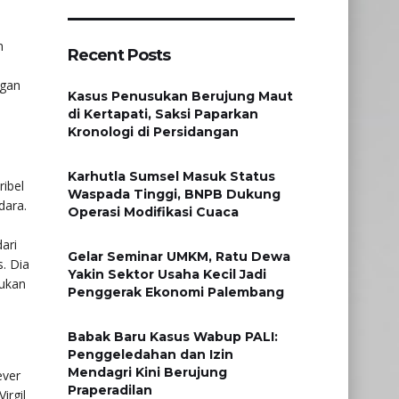
n
Recent Posts
ngan
Kasus Penusukan Berujung Maut
di Kertapati, Saksi Paparkan
Kronologi di Persidangan
Karhutla Sumsel Masuk Status
ribel
Waspada Tinggi, BNPB Dukung
dara.
Operasi Modifikasi Cuaca
ari
Gelar Seminar UMKM, Ratu Dewa
. Dia
Yakin Sektor Usaha Kecil Jadi
bukan
Penggerak Ekonomi Palembang
Babak Baru Kasus Wabup PALI:
Penggeledahan dan Izin
Mendagri Kini Berujung
ever
Praperadilan
irgil