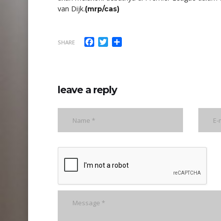
van Dijk.
(mrp/cas)
Facebook
Twitter
Share
SHARE
leave a reply