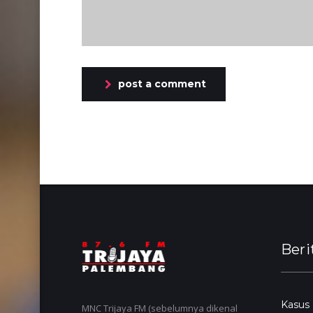
post a comment
Beri
Kasus
MNC Trijaya FM (sebelumnya dikenal