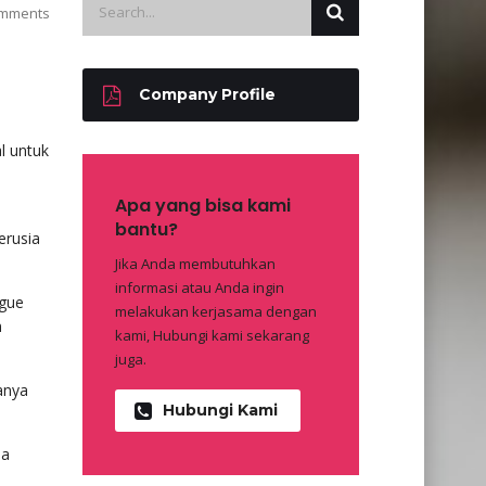
mments
Company Profile
al untuk
Apa yang bisa kami
bantu?
erusia
Jika Anda membutuhkan
informasi atau Anda ingin
ague
melakukan kerjasama dengan
m
kami, Hubungi kami sekarang
juga.
anya
Hubungi Kami
pa