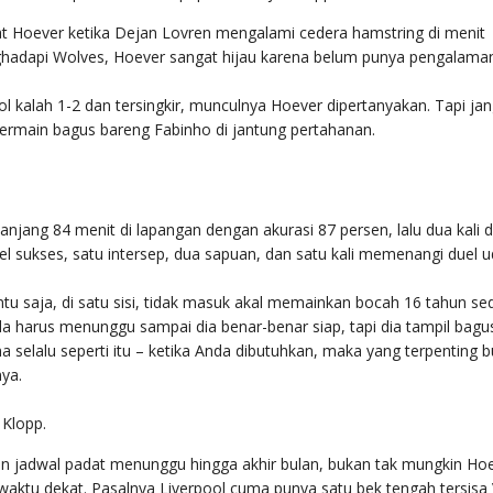
t Hoever ketika Dejan Lovren mengalami cedera hamstring di menit
ghadapi Wolves, Hoever sangat hijau karena belum punya pengalama
ol kalah 1-2 dan tersingkir, munculnya Hoever dipertanyakan. Tapi ja
bermain bagus bareng Fabinho di jantung pertahanan.
ang 84 menit di lapangan dengan akurasi 87 persen, lalu dua kali d
 sukses, satu intersep, dua sapuan, dan satu kali memenangi duel u
tu saja, di satu sisi, tidak masuk akal memainkan bocah 16 tahun sed
a harus menunggu sampai dia benar-benar siap, tapi dia tampil bagus
selalu seperti itu – ketika Anda dibutuhkan, maka yang terpenting 
ya.
 Klopp.
dan jadwal padat menunggu hingga akhir bulan, bukan tak mungkin Ho
ktu dekat. Pasalnya Liverpool cuma punya satu bek tengah tersisa V