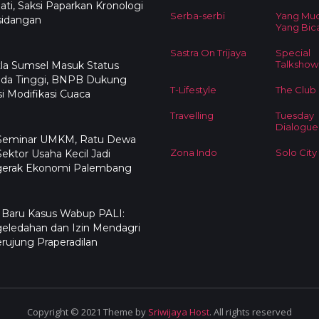
ati, Saksi Paparkan Kronologi
Serba-serbi
Yang Mu
sidangan
Yang Bic
Sastra On Trijaya
Special
Talkshow
la Sumsel Masuk Status
da Tinggi, BNPB Dukung
T-Lifestyle
The Club
i Modifikasi Cuaca
Travelling
Tuesday
Dialogue
 Seminar UMKM, Ratu Dewa
Zona Indo
Solo City
Sektor Usaha Kecil Jadi
erak Ekonomi Palembang
 Baru Kasus Wabup PALI:
eledahan dan Izin Mendagri
erujung Praperadilan
Copyright © 2021 Theme by
Sriwijaya Host
. All rights reserved