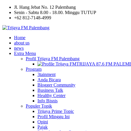
Jl. Hang Jebat No. 12 Palembang
Senin - Sabtu 8.00 - 18.00. Minggu TUTUP
+62 812-7148-4999
Home
about us
news
Extra Menu
Profil Trijaya FM Palembang
TRIJAYA 87.6 FM PALE
Program
3tainment
Anda Bicara
Blogger Community
Business Talk
Healthy Center
Info Bisnis
Populer Topik
Trijaya Prime Topic
Profil Minggu Ini
Opini
Pajak