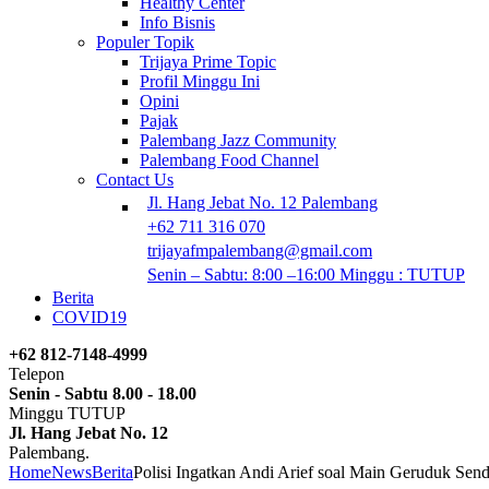
Healthy Center
Info Bisnis
Populer Topik
Trijaya Prime Topic
Profil Minggu Ini
Opini
Pajak
Palembang Jazz Community
Palembang Food Channel
Contact Us
Jl. Hang Jebat No. 12 Palembang
+62 711 316 070
trijayafmpalembang@gmail.com
Senin – Sabtu: 8:00 –16:00 Minggu : TUTUP
Berita
COVID19
+62 812-7148-4999
Telepon
Senin - Sabtu 8.00 - 18.00
Minggu TUTUP
Jl. Hang Jebat No. 12
Palembang.
Home
News
Berita
Polisi Ingatkan Andi Arief soal Main Geruduk Send