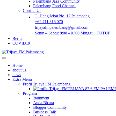
Palembang Jazz Community
Palembang Food Channel
Contact Us
Jl. Hang Jebat No. 12 Palembang
+62 711 316 070
trijayafmpalembang@gmail.com
Senin – Sabtu: 8:00 –16:00 Minggu : TUTUP
Berita
COVID19
Home
about us
news
Extra Menu
Profil Trijaya FM Palembang
TRIJAYA 87.6 FM PALE
Program
3tainment
Anda Bicara
Blogger Community
Business Talk