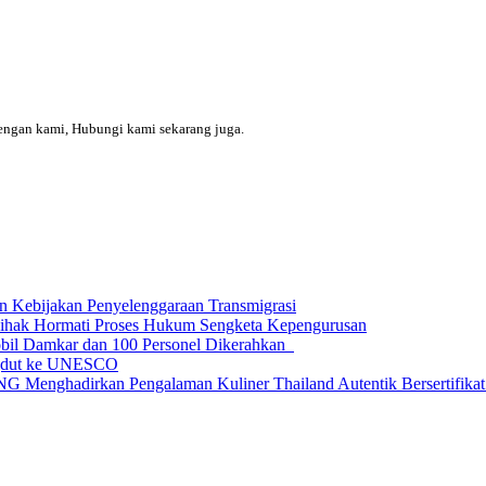
engan kami, Hubungi kami sekarang juga.
n Kebijakan Penyelenggaraan Transmigrasi
Pihak Hormati Proses Hukum Sengketa Kepengurusan
obil Damkar dan 100 Personel Dikerahkan
ngdut ke UNESCO
dirkan Pengalaman Kuliner Thailand Autentik Bersertifikat H