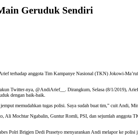
l Main Geruduk Sendiri
ief terhadap anggota Tim Kampanye Nasional (TKN) Jokowi-Ma’ruf Am
i akun Twitter-nya, @AndiArief__. Dirangkum, Selasa (8/1/2019), Arie
ruduk dengan baik-baik.
emput memudahkan tugas polisi. Saya sudah buat tim,” cuit Andi, Min
, Ali Mochtar Ngabalin, Guntur Romli, PSI, dan sejumlah anggota TK
bes Polri Brigjen Dedi Prasetyo menyarankan Andi melapor ke polisi j