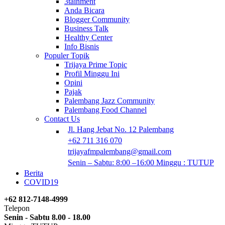
3tainment
Anda Bicara
Blogger Community
Business Talk
Healthy Center
Info Bisnis
Populer Topik
Trijaya Prime Topic
Profil Minggu Ini
Opini
Pajak
Palembang Jazz Community
Palembang Food Channel
Contact Us
Jl. Hang Jebat No. 12 Palembang
+62 711 316 070
trijayafmpalembang@gmail.com
Senin – Sabtu: 8:00 –16:00 Minggu : TUTUP
Berita
COVID19
+62 812-7148-4999
Telepon
Senin - Sabtu 8.00 - 18.00