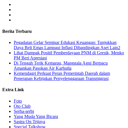
Berita Terbaru
Pegadaian Gelar Seminar Edukasi Keuangan: Tunjukkan
Daya Beli Emas Lampaui Inflasi Dibandingkan Aset Lain2
Lihat Dampak Positif Pemberdayaan PNM di Gresik, Menko
PM Beri Apresiasi
​Di Tengah Terik Kemarau, Manggala Agni Berpacu
Amankan Pasokan Air Karhutla
Kemendagri Perkuat Peran Pemerintah Daerah dalam
Penerapan Kebijakan Penyelenggaraan Transmigrasi
Extra Link
Foto
Oto Club
Serba-serbi
Yang Muda Yang Bicara
Sastra On Trijaya
Special Talkshow