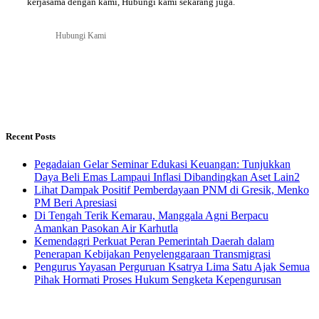
kerjasama dengan kami, Hubungi kami sekarang juga.
Hubungi Kami
Recent Posts
Pegadaian Gelar Seminar Edukasi Keuangan: Tunjukkan
Daya Beli Emas Lampaui Inflasi Dibandingkan Aset Lain2
Lihat Dampak Positif Pemberdayaan PNM di Gresik, Menko
PM Beri Apresiasi
​Di Tengah Terik Kemarau, Manggala Agni Berpacu
Amankan Pasokan Air Karhutla
Kemendagri Perkuat Peran Pemerintah Daerah dalam
Penerapan Kebijakan Penyelenggaraan Transmigrasi
Pengurus Yayasan Perguruan Ksatrya Lima Satu Ajak Semua
Pihak Hormati Proses Hukum Sengketa Kepengurusan