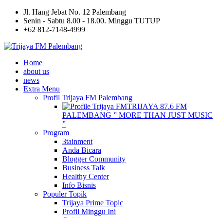
Jl. Hang Jebat No. 12 Palembang
Senin - Sabtu 8.00 - 18.00. Minggu TUTUP
+62 812-7148-4999
Home
about us
news
Extra Menu
Profil Trijaya FM Palembang
TRIJAYA 87.6 FM
PALEMBANG ” MORE THAN JUST MUSIC
”
Program
3tainment
Anda Bicara
Blogger Community
Business Talk
Healthy Center
Info Bisnis
Populer Topik
Trijaya Prime Topic
Profil Minggu Ini