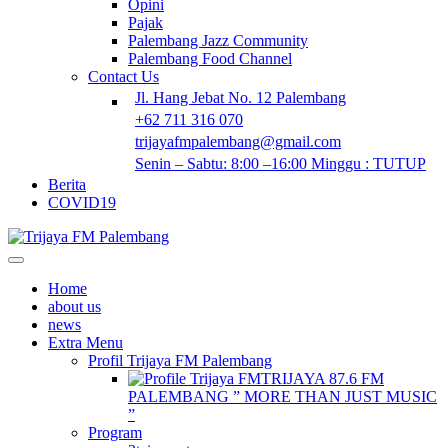
Opini
Pajak
Palembang Jazz Community
Palembang Food Channel
Contact Us
Jl. Hang Jebat No. 12 Palembang
+62 711 316 070
trijayafmpalembang@gmail.com
Senin – Sabtu: 8:00 –16:00 Minggu : TUTUP
Berita
COVID19
Home
about us
news
Extra Menu
Profil Trijaya FM Palembang
TRIJAYA 87.6 FM
PALEMBANG ” MORE THAN JUST MUSIC
”
Program