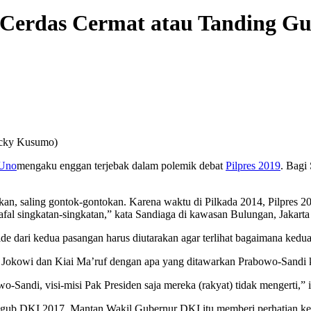
Cerdas Cermat atau Tanding Gu
acky Kusumo)
 Uno
mengaku enggan terjebak dalam polemik debat
Pilpres 2019
. Bagi
uhkan, saling gontok-gontokan. Karena waktu di Pilkada 2014, Pilpres 
fal singkatan-singkatan,” kata Sandiaga di kawasan Bulungan, Jakarta 
de-ide dari kedua pasangan harus diutarakan agar terlihat bagaimana ke
n Jokowi dan Kiai Ma’ruf dengan apa yang ditawarkan Prabowo-Sandi ke
wo-Sandi, visi-misi Pak Presiden saja mereka (rakyat) tidak mengerti,”
Pilgub DKI 2017. Mantan Wakil Gubernur DKI itu memberi perhatian k