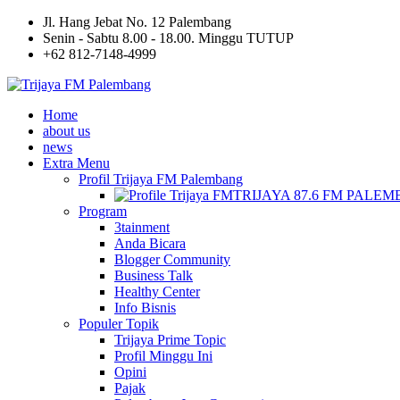
Jl. Hang Jebat No. 12 Palembang
Senin - Sabtu 8.00 - 18.00. Minggu TUTUP
+62 812-7148-4999
Home
about us
news
Extra Menu
Profil Trijaya FM Palembang
TRIJAYA 87.6 FM PALE
Program
3tainment
Anda Bicara
Blogger Community
Business Talk
Healthy Center
Info Bisnis
Populer Topik
Trijaya Prime Topic
Profil Minggu Ini
Opini
Pajak