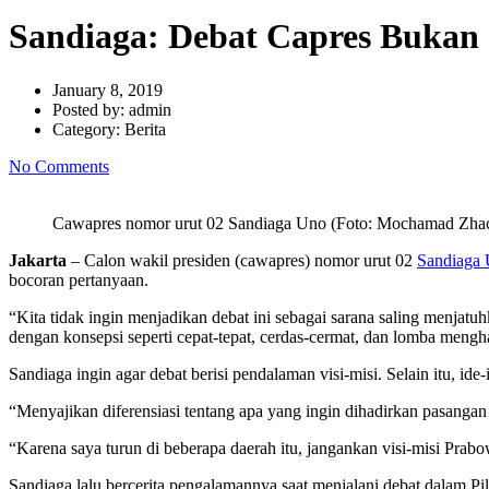
Sandiaga: Debat Capres Bukan 
January 8, 2019
Posted by:
admin
Category:
Berita
No Comments
Cawapres nomor urut 02 Sandiaga Uno (Foto: Mochamad Zh
Jakarta
– Calon wakil presiden (cawapres) nomor urut 02
Sandiaga
bocoran pertanyaan.
“Kita tidak ingin menjadikan debat ini sebagai sarana saling menjat
dengan konsepsi seperti cepat-tepat, cerdas-cermat, dan lomba mengha
Sandiaga ingin agar debat berisi pendalaman visi-misi. Selain itu, i
“Menyajikan diferensiasi tentang apa yang ingin dihadirkan pasanga
“Karena saya turun di beberapa daerah itu, jangankan visi-misi Prabo
Sandiaga lalu bercerita pengalamannya saat menjalani debat dalam 