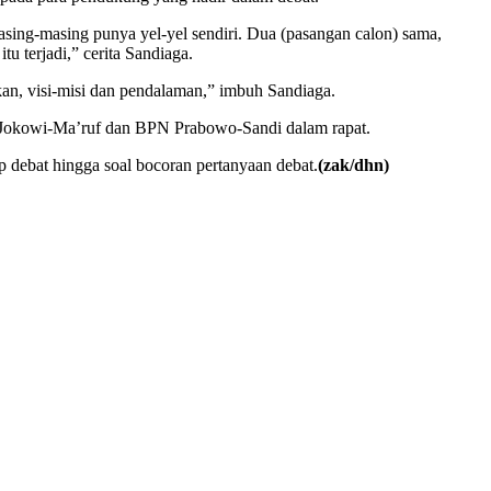
masing-masing punya yel-yel sendiri. Dua (pasangan calon) sama,
tu terjadi,” cerita Sandiaga.
ikan, visi-misi dan pendalaman,” imbuh Sandiaga.
N Jokowi-Ma’ruf dan BPN Prabowo-Sandi dalam rapat.
 debat hingga soal bocoran pertanyaan debat.
(zak/dhn)