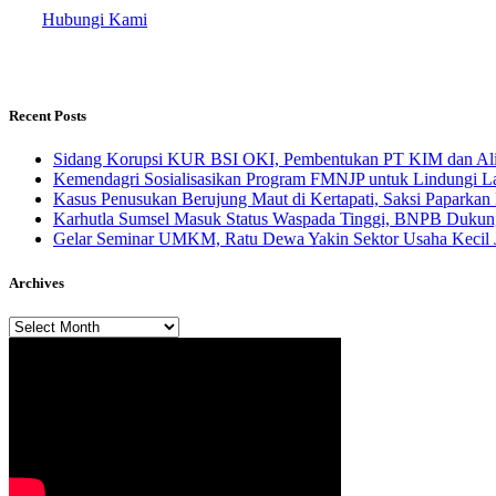
Hubungi Kami
Recent Posts
Sidang Korupsi KUR BSI OKI, Pembentukan PT KIM dan Alir
Kemendagri Sosialisasikan Program FMNJP untuk Lindungi Lah
Kasus Penusukan Berujung Maut di Kertapati, Saksi Paparkan 
Karhutla Sumsel Masuk Status Waspada Tinggi, BNPB Dukung
Gelar Seminar UMKM, Ratu Dewa Yakin Sektor Usaha Kecil 
Archives
Archives