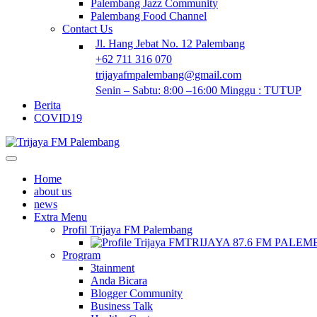
Palembang Jazz Community
Palembang Food Channel
Contact Us
Jl. Hang Jebat No. 12 Palembang
+62 711 316 070
trijayafmpalembang@gmail.com
Senin – Sabtu: 8:00 –16:00 Minggu : TUTUP
Berita
COVID19
Home
about us
news
Extra Menu
Profil Trijaya FM Palembang
TRIJAYA 87.6 FM PALE
Program
3tainment
Anda Bicara
Blogger Community
Business Talk