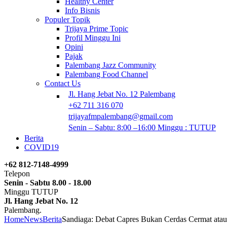
Healthy Center
Info Bisnis
Populer Topik
Trijaya Prime Topic
Profil Minggu Ini
Opini
Pajak
Palembang Jazz Community
Palembang Food Channel
Contact Us
Jl. Hang Jebat No. 12 Palembang
+62 711 316 070
trijayafmpalembang@gmail.com
Senin – Sabtu: 8:00 –16:00 Minggu : TUTUP
Berita
COVID19
+62 812-7148-4999
Telepon
Senin - Sabtu 8.00 - 18.00
Minggu TUTUP
Jl. Hang Jebat No. 12
Palembang.
Home
News
Berita
Sandiaga: Debat Capres Bukan Cerdas Cermat atau