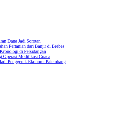
an Dana Jadi Sorotan
an Pertanian dari Banjir di Brebes
Kronologi di Persidangan
 Operasi Modifikasi Cuaca
Jadi Penggerak Ekonomi Palembang