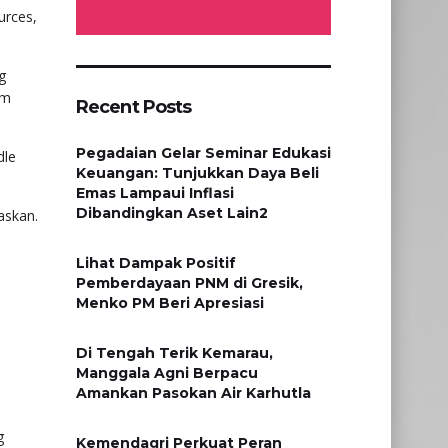
urces,
g
am
Recent Posts
Pegadaian Gelar Seminar Edukasi
dle
Keuangan: Tunjukkan Daya Beli
Emas Lampaui Inflasi
Dibandingkan Aset Lain2
askan.
Lihat Dampak Positif
Pemberdayaan PNM di Gresik,
n
Menko PM Beri Apresiasi
​Di Tengah Terik Kemarau,
Manggala Agni Berpacu
Amankan Pasokan Air Karhutla
g
Kemendagri Perkuat Peran