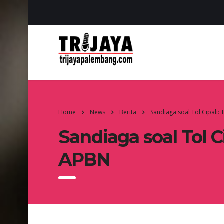
Home
News
Berita
Sandiaga soal Tol Cipali
Sandiaga soal Tol 
APBN