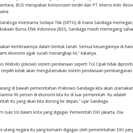
tara, BUS merupakan konsorsium terdiri dari PT Interra Indo Reso
uana.
T Saratoga Investama Sedaya Tbk (SRTG) di mana Sandiaga memegan
rbukaan Bursa Efek Indonesia (BEI), Sandiaga masih memegang sah
ediakan kemitraannya dalam bentuk tanah. Semua keuangannya di-han
ami ekonomi agak susah menangkap ini,” katanya.
 Widodo (Jokowi) sistem pendanaan seperti Tol Cipali tidak dipriorit
ka terpilih kelak akan mengutamakan sistem pendanaan pembangunan
ekarang di bawah pemerintahan Prabowo-Sandiaga kita akan utamaka
arena 90 persen di ekonomi kita itu di luar pemerintah. Itu adalah
ntah itu yang akan kita dorong ke depan,” ujar Sandiaga.
uas tol dalam kota yang digagas Pemerintah DKI Jakarta. Dia
.
i utang negara itu yang kemarin digagas oleh pemerintahan DKI yan