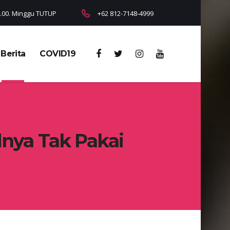
18.00. Minggu TUTUP
+62 812-7148-4999
Berita
COVID19
dnya Tak Pakai