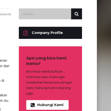
mments
Company Profile
Apa yang bisa kami
manan
bantu?
n dari
Jika Anda membutuhkan
informasi atau Anda ingin
 di
melakukan kerjasama dengan
kami, Hubungi kami sekarang
juga.
nakan
m itu.
Hubungi Kami
T