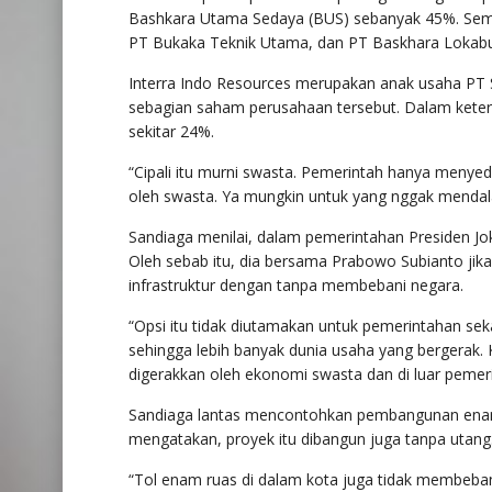
Bashkara Utama Sedaya (BUS) sebanyak 45%. Semen
PT Bukaka Teknik Utama, dan PT Baskhara Lokab
Interra Indo Resources merupakan anak usaha P
sebagian saham perusahaan tersebut. Dalam kete
sekitar 24%.
“Cipali itu murni swasta. Pemerintah hanya meny
oleh swasta. Ya mungkin untuk yang nggak mendal
Sandiaga menilai, dalam pemerintahan Presiden Joko
Oleh sebab itu, dia bersama Prabowo Subianto ji
infrastruktur dengan tanpa membebani negara.
“Opsi itu tidak diutamakan untuk pemerintahan s
sehingga lebih banyak dunia usaha yang bergerak. K
digerakkan oleh ekonomi swasta dan di luar pemeri
Sandiaga lantas mencontohkan pembangunan enam r
mengatakan, proyek itu dibangun juga tanpa utang
“Tol enam ruas di dalam kota juga tidak membeban