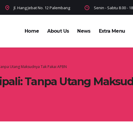
Jl. Hang Jebat No. 12 Palembang
Senin - Sabtu 8.00 - 
Home
About Us
News
Extra Menu
: Tanpa Utang Maksudnya Tak Pakai APBN
Cipali: Tanpa Utang Maksu