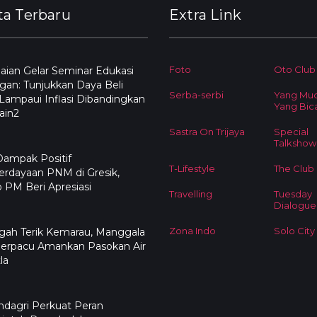
ta Terbaru
Extra Link
Foto
Oto Club
ian Gelar Seminar Edukasi
an: Tunjukkan Daya Beli
Serba-serbi
Yang Mu
ampaui Inflasi Dibandingkan
Yang Bic
ain2
Sastra On Trijaya
Special
Talkshow
Dampak Positif
T-Lifestyle
The Club
rdayaan PNM di Gresik,
PM Beri Apresiasi
Travelling
Tuesday
Dialogue
Zona Indo
Solo City
ngah Terik Kemarau, Manggala
Berpacu Amankan Pasokan Air
la
dagri Perkuat Peran