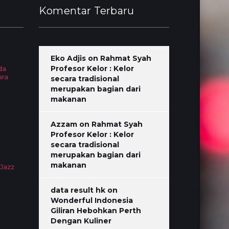
Komentar Terbaru
Eko Adjis
on
Rahmat Syah
Profesor Kelor : Kelor
da
ara
secara tradisional
merupakan bagian dari
makanan
Azzam
on
Rahmat Syah
Profesor Kelor : Kelor
secara tradisional
merupakan bagian dari
makanan
 Jazz
data result hk
on
Wonderful Indonesia
Giliran Hebohkan Perth
Dengan Kuliner