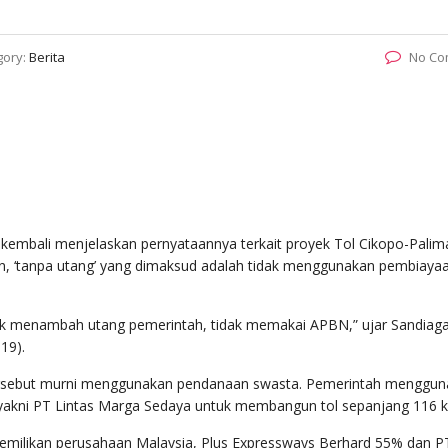
gory:
Berita
No Co
embali menjelaskan pernyataannya terkait proyek Tol Cikopo-Pali
an, ‘tanpa utang’ yang dimaksud adalah tidak menggunakan pembiayaa
ak menambah utang pemerintah, tidak memakai APBN,” ujar Sandiaga
19).
tersebut murni menggunakan pendanaan swasta. Pemerintah menggu
yakni PT Lintas Marga Sedaya untuk membangun tol sepanjang 116 k
ilikan perusahaan Malaysia, Plus Expressways Berhard 55% dan P