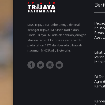
Beri
Pegada
MNC Trijaya FM (sebelumnya dikenal
Keuang
sebagai Trijaya FM, Sindo Radio dan
Emas L
Sindo Trijaya FM) adalah sebuah jaringan
Aset L
stasiun radio di Indonesia yang berdiri
pada tahun 1971 dan berada dibawah
naungan MNC Radio Networks.
Lihat 
Pembe
Menko 
​Di Te
Agni 
Karhut
Kemen