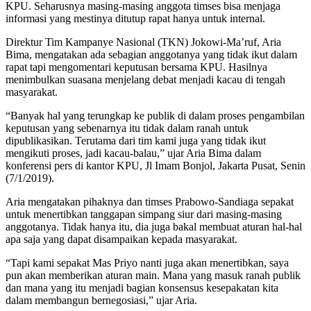
KPU. Seharusnya masing-masing anggota timses bisa menjaga
informasi yang mestinya ditutup rapat hanya untuk internal.
Direktur Tim Kampanye Nasional (TKN) Jokowi-Ma’ruf, Aria
Bima, mengatakan ada sebagian anggotanya yang tidak ikut dalam
rapat tapi mengomentari keputusan bersama KPU. Hasilnya
menimbulkan suasana menjelang debat menjadi kacau di tengah
masyarakat.
“Banyak hal yang terungkap ke publik di dalam proses pengambilan
keputusan yang sebenarnya itu tidak dalam ranah untuk
dipublikasikan. Terutama dari tim kami juga yang tidak ikut
mengikuti proses, jadi kacau-balau,” ujar Aria Bima dalam
konferensi pers di kantor KPU, Jl Imam Bonjol, Jakarta Pusat, Senin
(7/1/2019).
Aria mengatakan pihaknya dan timses Prabowo-Sandiaga sepakat
untuk menertibkan tanggapan simpang siur dari masing-masing
anggotanya. Tidak hanya itu, dia juga bakal membuat aturan hal-hal
apa saja yang dapat disampaikan kepada masyarakat.
“Tapi kami sepakat Mas Priyo nanti juga akan menertibkan, saya
pun akan memberikan aturan main. Mana yang masuk ranah publik
dan mana yang itu menjadi bagian konsensus kesepakatan kita
dalam membangun bernegosiasi,” ujar Aria.