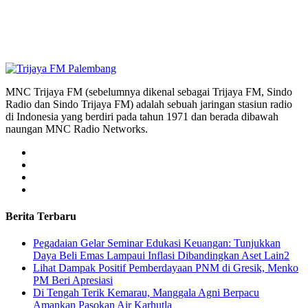
MNC Trijaya FM (sebelumnya dikenal sebagai Trijaya FM, Sindo
Radio dan Sindo Trijaya FM) adalah sebuah jaringan stasiun radio
di Indonesia yang berdiri pada tahun 1971 dan berada dibawah
naungan MNC Radio Networks.
Berita Terbaru
Pegadaian Gelar Seminar Edukasi Keuangan: Tunjukkan
Daya Beli Emas Lampaui Inflasi Dibandingkan Aset Lain2
Lihat Dampak Positif Pemberdayaan PNM di Gresik, Menko
PM Beri Apresiasi
​Di Tengah Terik Kemarau, Manggala Agni Berpacu
Amankan Pasokan Air Karhutla