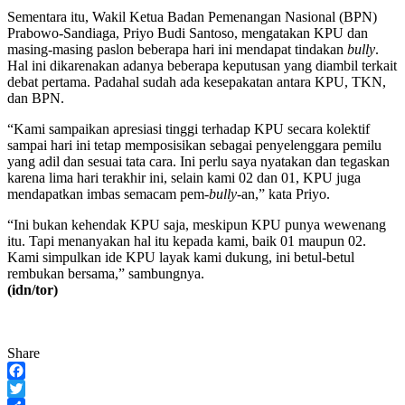
Sementara itu, Wakil Ketua Badan Pemenangan Nasional (BPN)
Prabowo-Sandiaga, Priyo Budi Santoso, mengatakan KPU dan
masing-masing paslon beberapa hari ini mendapat tindakan
bully
.
Hal ini dikarenakan adanya beberapa keputusan yang diambil terkait
debat pertama. Padahal sudah ada kesepakatan antara KPU, TKN,
dan BPN.
“Kami sampaikan apresiasi tinggi terhadap KPU secara kolektif
sampai hari ini tetap memposisikan sebagai penyelenggara pemilu
yang adil dan sesuai tata cara. Ini perlu saya nyatakan dan tegaskan
karena lima hari terakhir ini, selain kami 02 dan 01, KPU juga
mendapatkan imbas semacam pem-
bully
-an,” kata Priyo.
“Ini bukan kehendak KPU saja, meskipun KPU punya wewenang
itu. Tapi menanyakan hal itu kepada kami, baik 01 maupun 02.
Kami simpulkan ide KPU layak kami dukung, ini betul-betul
rembukan bersama,” sambungnya.
(idn/tor)
Share
Facebook