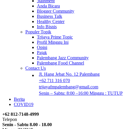
3tainment
Anda Bicara
Blogger Community
Business Talk
Healthy Center
Info Bisnis
Populer Topik
Trijaya Prime Topic
Profil Minggu Ini
Opini
Pajak
Palembang Jazz Community
Palembang Food Channel
Contact Us
Jl. Hang Jebat No. 12 Palembang
+62 711 316 070
trijayafmpalembang@gmail.com
Senin – Sabtu: 8:00 –16:00 Minggu : TUTUP
Berita
COVID19
+62 812-7148-4999
Telepon
Senin - Sabtu 8.00 - 18.00