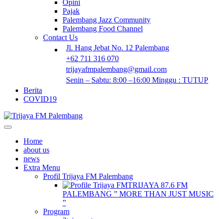
Opini
Pajak
Palembang Jazz Community
Palembang Food Channel
Contact Us
Jl. Hang Jebat No. 12 Palembang
+62 711 316 070
trijayafmpalembang@gmail.com
Senin – Sabtu: 8:00 –16:00 Minggu : TUTUP
Berita
COVID19
Home
about us
news
Extra Menu
Profil Trijaya FM Palembang
TRIJAYA 87.6 FM
PALEMBANG ” MORE THAN JUST MUSIC
”
Program