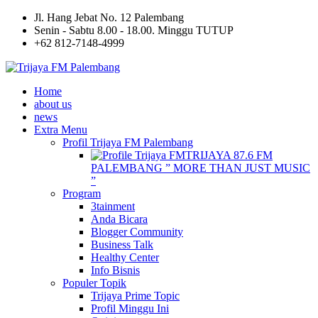
Jl. Hang Jebat No. 12 Palembang
Senin - Sabtu 8.00 - 18.00. Minggu TUTUP
+62 812-7148-4999
Home
about us
news
Extra Menu
Profil Trijaya FM Palembang
TRIJAYA 87.6 FM
PALEMBANG ” MORE THAN JUST MUSIC
”
Program
3tainment
Anda Bicara
Blogger Community
Business Talk
Healthy Center
Info Bisnis
Populer Topik
Trijaya Prime Topic
Profil Minggu Ini