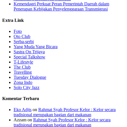
Kemendagri Perkuat Peran Pemerintah Daerah dalam
Penerapan Kebijakan Penyelenggaraan Transmigrasi
Extra Link
Foto
Oto Club
Serba-serbi
Yang Muda Yang Bicara
Sastra On Trijaya
Special Talkshow
T-Lifestyle
The Club
Travelling
Tuesday Dialogue
Zona Indo
Solo City Jazz
Komentar Terbaru
Eko Adjis
on
Rahmat Syah Profesor Kelor : Kelor secara
tradisional merupakan bagian dari makanan
Azzam
on
Rahmat Syah Profesor Kelor : Kelor secara
tradisional merupakan bagian dari makanan