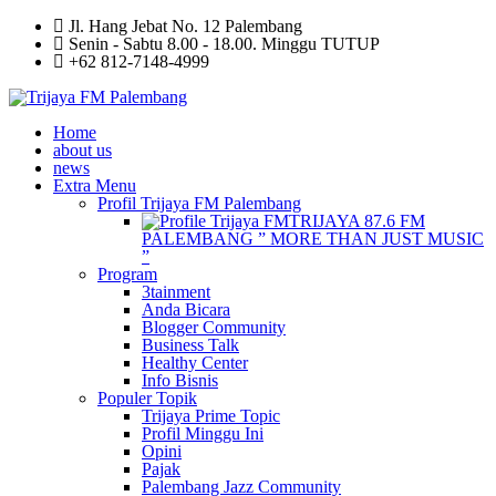
Jl. Hang Jebat No. 12 Palembang
Senin - Sabtu 8.00 - 18.00. Minggu TUTUP
+62 812-7148-4999
Home
about us
news
Extra Menu
Profil Trijaya FM Palembang
TRIJAYA 87.6 FM
PALEMBANG ” MORE THAN JUST MUSIC
”
Program
3tainment
Anda Bicara
Blogger Community
Business Talk
Healthy Center
Info Bisnis
Populer Topik
Trijaya Prime Topic
Profil Minggu Ini
Opini
Pajak
Palembang Jazz Community