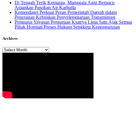
​Di Tengah Terik Kemarau, Manggala Agni Berpacu
Amankan Pasokan Air Karhutla
Kemendagri Perkuat Peran Pemerintah Daerah dalam
Penerapan Kebijakan Penyelenggaraan Transmigrasi
Pengurus Yayasan Perguruan Ksatrya Lima Satu Ajak Semua
Pihak Hormati Proses Hukum Sengketa Kepengurusan
Archives
Archives