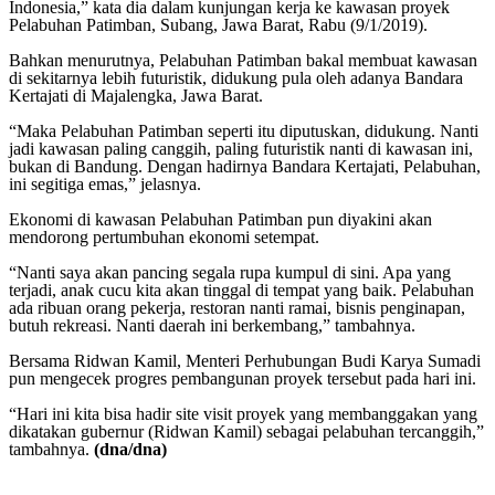
Indonesia,” kata dia dalam kunjungan kerja ke kawasan proyek
Pelabuhan Patimban, Subang, Jawa Barat, Rabu (9/1/2019).
Bahkan menurutnya, Pelabuhan Patimban bakal membuat kawasan
di sekitarnya lebih futuristik, didukung pula oleh adanya Bandara
Kertajati di Majalengka, Jawa Barat.
“Maka Pelabuhan Patimban seperti itu diputuskan, didukung. Nanti
jadi kawasan paling canggih, paling futuristik nanti di kawasan ini,
bukan di Bandung. Dengan hadirnya Bandara Kertajati, Pelabuhan,
ini segitiga emas,” jelasnya.
Ekonomi di kawasan Pelabuhan Patimban pun diyakini akan
mendorong pertumbuhan ekonomi setempat.
“Nanti saya akan pancing segala rupa kumpul di sini. Apa yang
terjadi, anak cucu kita akan tinggal di tempat yang baik. Pelabuhan
ada ribuan orang pekerja, restoran nanti ramai, bisnis penginapan,
butuh rekreasi. Nanti daerah ini berkembang,” tambahnya.
Bersama Ridwan Kamil, Menteri Perhubungan Budi Karya Sumadi
pun mengecek progres pembangunan proyek tersebut pada hari ini.
“Hari ini kita bisa hadir site visit proyek yang membanggakan yang
dikatakan gubernur (Ridwan Kamil) sebagai pelabuhan tercanggih,”
tambahnya.
(dna/dna)