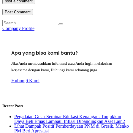
post a comment
Company Profile
Apa yang bisa kami bantu?
Jika Anda membutuhkan informasi atau Anda ingin melakukan
kerjasama dengan kami, Hubungi kami sekarang juga.
Hubungi Kami
Recent Posts
Pegadaian Gelar Seminar Edukasi Keuangan: Tunjukkan
Daya Beli Emas Lampaui Inflasi Dibandingkan Aset Lain2
Lihat Dampak Positif Pemberdayaan PNM di Gresik, Menko
PM Beri Apresiasi