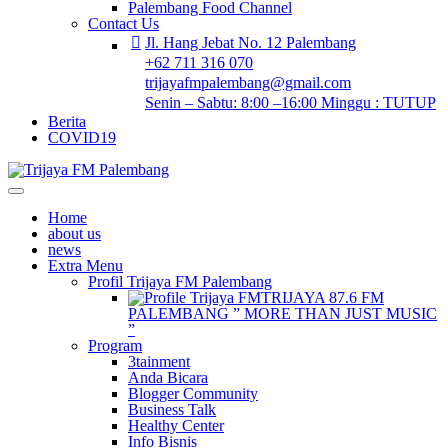
Palembang Food Channel
Contact Us
Jl. Hang Jebat No. 12 Palembang
+62 711 316 070
trijayafmpalembang@gmail.com
Senin – Sabtu: 8:00 –16:00 Minggu : TUTUP
Berita
COVID19
Home
about us
news
Extra Menu
Profil Trijaya FM Palembang
TRIJAYA 87.6 FM
PALEMBANG ” MORE THAN JUST MUSIC
”
Program
3tainment
Anda Bicara
Blogger Community
Business Talk
Healthy Center
Info Bisnis