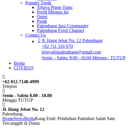
Populer Topik
Trijaya Prime Topic
Profil Minggu Ini
Opini
Pajak
Palembang Jazz Community
Palembang Food Channel
Contact Us
Jl. Hang Jebat No. 12 Palembang
+62 711 316 070
trijayafmpalembang@gmail.com
Senin – Sabtu: 8:00 –16:00 Minggu : TUTUP
Berita
COVID19
+62 812-7148-4999
Telepon
Senin - Sabtu 8.00 - 18.00
Minggu TUTUP
Jl. Hang Jebat No. 12
Palembang.
Home
News
Berita
Kang Emil: Pelabuhan Patimban Salah Satu
Tercanggih di Dunia