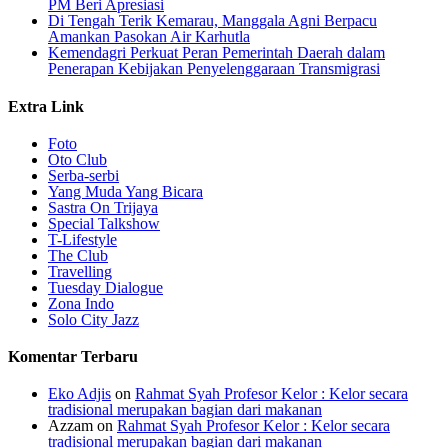
PM Beri Apresiasi
​Di Tengah Terik Kemarau, Manggala Agni Berpacu
Amankan Pasokan Air Karhutla
Kemendagri Perkuat Peran Pemerintah Daerah dalam
Penerapan Kebijakan Penyelenggaraan Transmigrasi
Extra Link
Foto
Oto Club
Serba-serbi
Yang Muda Yang Bicara
Sastra On Trijaya
Special Talkshow
T-Lifestyle
The Club
Travelling
Tuesday Dialogue
Zona Indo
Solo City Jazz
Komentar Terbaru
Eko Adjis
on
Rahmat Syah Profesor Kelor : Kelor secara
tradisional merupakan bagian dari makanan
Azzam
on
Rahmat Syah Profesor Kelor : Kelor secara
tradisional merupakan bagian dari makanan