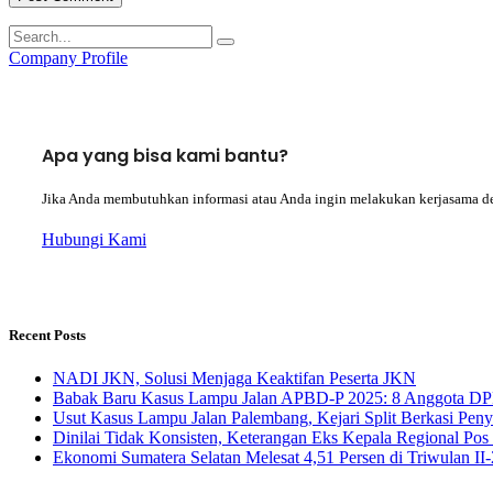
Company Profile
Apa yang bisa kami bantu?
Jika Anda membutuhkan informasi atau Anda ingin melakukan kerjasama d
Hubungi Kami
Recent Posts
NADI JKN, Solusi Menjaga Keaktifan Peserta JKN
Babak Baru Kasus Lampu Jalan APBD-P 2025: 8 Anggota DP
Usut Kasus Lampu Jalan Palembang, Kejari Split Berkasi Pen
Dinilai Tidak Konsisten, Keterangan Eks Kepala Regional Po
Ekonomi Sumatera Selatan Melesat 4,51 Persen di Triwulan I