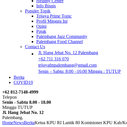
Healthy Center
Info Bisnis
Populer Topik
Trijaya Prime Topic
Profil Minggu Ini
Opini
Pajak
Palembang Jazz Community
Palembang Food Channel
Contact Us
Jl. Hang Jebat No. 12 Palembang
+62 711 316 070
trijayafmpalembang@gmail.com
Senin – Sabtu: 8:00 –16:00 Minggu : TUTUP
Berita
COVID19
+62 812-7148-4999
Telepon
Senin - Sabtu 8.00 - 18.00
Minggu TUTUP
Jl. Hang Jebat No. 12
Palembang.
Home
News
Berita
Ketua KPU RI Lantik 80 Komisioner KPU Kab/Ko