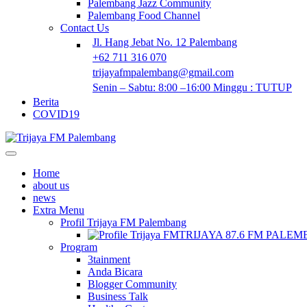
Palembang Jazz Community
Palembang Food Channel
Contact Us
Jl. Hang Jebat No. 12 Palembang
+62 711 316 070
trijayafmpalembang@gmail.com
Senin – Sabtu: 8:00 –16:00 Minggu : TUTUP
Berita
COVID19
Home
about us
news
Extra Menu
Profil Trijaya FM Palembang
TRIJAYA 87.6 FM PALE
Program
3tainment
Anda Bicara
Blogger Community
Business Talk