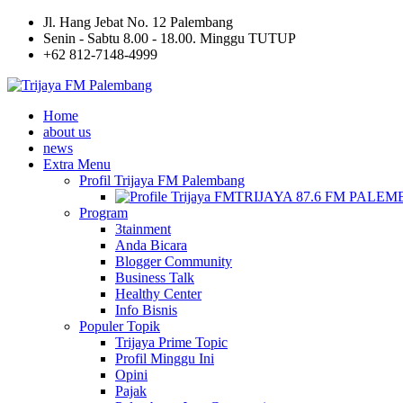
Jl. Hang Jebat No. 12 Palembang
Senin - Sabtu 8.00 - 18.00. Minggu TUTUP
+62 812-7148-4999
Home
about us
news
Extra Menu
Profil Trijaya FM Palembang
TRIJAYA 87.6 FM PALE
Program
3tainment
Anda Bicara
Blogger Community
Business Talk
Healthy Center
Info Bisnis
Populer Topik
Trijaya Prime Topic
Profil Minggu Ini
Opini
Pajak