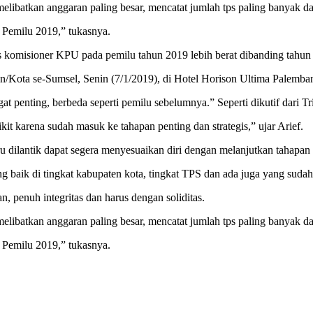
 melibatkan anggaran paling besar, mencatat jumlah tps paling banyak d
n Pemilu 2019,” tukasnya.
omisioner KPU pada pemilu tahun 2019 lebih berat dibanding tahun
/Kota se-Sumsel, Senin (7/1/2019), di Hotel Horison Ultima Palemba
at penting, berbeda seperti pemilu sebelumnya.” Seperti dikutif dari 
it karena sudah masuk ke tahapan penting dan strategis,” ujar Arief.
ilantik dapat segera menyesuaikan diri dengan melanjutkan tahapan pi
 baik di tingkat kabupaten kota, tingkat TPS dan ada juga yang sudah
, penuh integritas dan harus dengan soliditas.
 melibatkan anggaran paling besar, mencatat jumlah tps paling banyak d
n Pemilu 2019,” tukasnya.