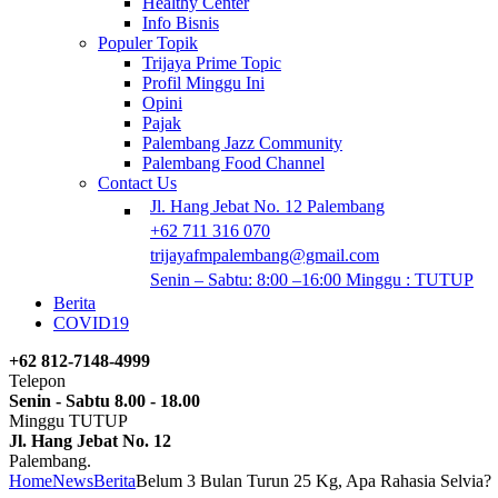
Healthy Center
Info Bisnis
Populer Topik
Trijaya Prime Topic
Profil Minggu Ini
Opini
Pajak
Palembang Jazz Community
Palembang Food Channel
Contact Us
Jl. Hang Jebat No. 12 Palembang
+62 711 316 070
trijayafmpalembang@gmail.com
Senin – Sabtu: 8:00 –16:00 Minggu : TUTUP
Berita
COVID19
+62 812-7148-4999
Telepon
Senin - Sabtu 8.00 - 18.00
Minggu TUTUP
Jl. Hang Jebat No. 12
Palembang.
Home
News
Berita
Belum 3 Bulan Turun 25 Kg, Apa Rahasia Selvia?