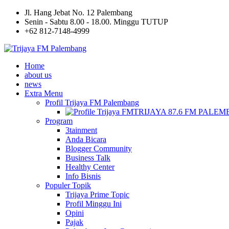
Jl. Hang Jebat No. 12 Palembang
Senin - Sabtu 8.00 - 18.00. Minggu TUTUP
+62 812-7148-4999
Home
about us
news
Extra Menu
Profil Trijaya FM Palembang
TRIJAYA 87.6 FM PALE
Program
3tainment
Anda Bicara
Blogger Community
Business Talk
Healthy Center
Info Bisnis
Populer Topik
Trijaya Prime Topic
Profil Minggu Ini
Opini
Pajak