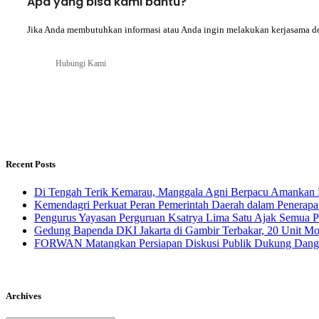
Apa yang bisa kami bantu?
Jika Anda membutuhkan informasi atau Anda ingin melakukan kerjasama d
Hubungi Kami
Recent Posts
​Di Tengah Terik Kemarau, Manggala Agni Berpacu Amankan 
Kemendagri Perkuat Peran Pemerintah Daerah dalam Penerapa
Pengurus Yayasan Perguruan Ksatrya Lima Satu Ajak Semua 
Gedung Bapenda DKI Jakarta di Gambir Terbakar, 20 Unit M
FORWAN Matangkan Persiapan Diskusi Publik Dukung Da
Archives