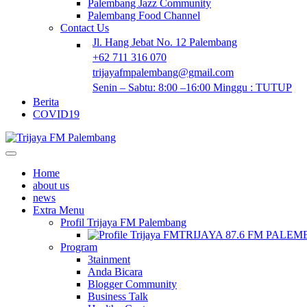
Palembang Jazz Community
Palembang Food Channel
Contact Us
Jl. Hang Jebat No. 12 Palembang
+62 711 316 070
trijayafmpalembang@gmail.com
Senin – Sabtu: 8:00 –16:00 Minggu : TUTUP
Berita
COVID19
Home
about us
news
Extra Menu
Profil Trijaya FM Palembang
TRIJAYA 87.6 FM PALE
Program
3tainment
Anda Bicara
Blogger Community
Business Talk