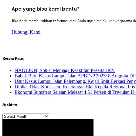
Apa yang bisa kami bantu?
Jika Anda membutuhkan informasi atau Anda ingin melakukan kerjasama d
Hubungi Kami
Recent Posts
NADI JKN, Solusi Menjaga Keaktifan Peserta JKN
Babak Baru Kasus Lampu Jalan APBD-P 2025: 8 Anggota DP
Usut Kasus Lampu Jalan Palembang, Kejari Split Berkasi Pen
Dinilai Tidak Konsisten, Keterangan Eks Kepala Regional Po
Ekonomi Sumatera Selatan Melesat 4,51 Persen di Triwulan I
Archives
Archives