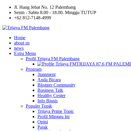
Jl. Hang Jebat No. 12 Palembang
Senin - Sabtu 8.00 - 18.00. Minggu TUTUP
+62 812-7148-4999
Home
about us
news
Extra Menu
Profil Trijaya FM Palembang
TRIJAYA 87.6 FM PALE
Program
3tainment
Anda Bicara
Blogger Community
Business Talk
Healthy Center
Info Bisnis
Populer Topik
Trijaya Prime Topic
Profil Minggu Ini
Opini
Pajak