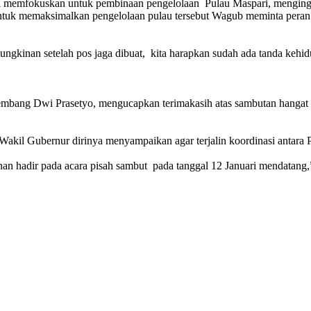
l memfokuskan untuk pembinaan pengelolaan Pulau Maspari, menginga
uk memaksimalkan pengelolaan pulau tersebut Wagub meminta peran 
mungkinan setelah pos jaga dibuat, kita harapkan sudah ada tanda kehid
bang Dwi Prasetyo, mengucapkan terimakasih atas sambutan hangat 
akil Gubernur dirinya menyampaikan agar terjalin koordinasi antara
 hadir pada acara pisah sambut pada tanggal 12 Januari mendatang,