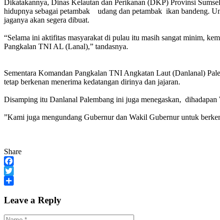
Dikatakannya, Dinas Kelautan dan Perikanan (DKP) Provinsi Sumse
hidupnya sebagai petambak udang dan petambak ikan bandeng. Unt
jaganya akan segera dibuat.
“Selama ini aktifitas masyarakat di pulau itu masih sangat minim, ke
Pangkalan TNI AL (Lanal),” tandasnya.
Sementara Komandan Pangkalan TNI Angkatan Laut (Danlanal) Palem
tetap berkenan menerima kedatangan dirinya dan jajaran.
Disamping itu Danlanal Palembang ini juga menegaskan, dihadapan W
”Kami juga mengundang Gubernur dan Wakil Gubernur untuk berkenan
Share
Facebook
Twitter
Share
Leave a Reply