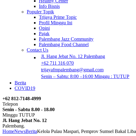
Healthy Center
Info Bisnis
Populer Topik
Trijaya Prime Topic
Profil Minggu Ini
Opini
Pajak
Palembang Jazz Community
Palembang Food Channel
Contact Us
Jl. Hang Jebat No. 12 Palembang
+62 711 316 070
trijayafmpalembang@gmail.com
Senin – Sabtu: 8:00 –16:00 Minggu : TUTUP
Berita
COVID19
+62 812-7148-4999
Telepon
Senin - Sabtu 8.00 - 18.00
Minggu TUTUP
Jl. Hang Jebat No. 12
Palembang.
Home
News
Berita
Kelola Pulau Maspari, Pemprov Sumsel Bakal Lib