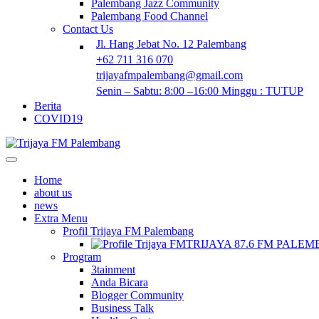
Palembang Jazz Community
Palembang Food Channel
Contact Us
Jl. Hang Jebat No. 12 Palembang
+62 711 316 070
trijayafmpalembang@gmail.com
Senin – Sabtu: 8:00 –16:00 Minggu : TUTUP
Berita
COVID19
Home
about us
news
Extra Menu
Profil Trijaya FM Palembang
TRIJAYA 87.6 FM PALE
Program
3tainment
Anda Bicara
Blogger Community
Business Talk