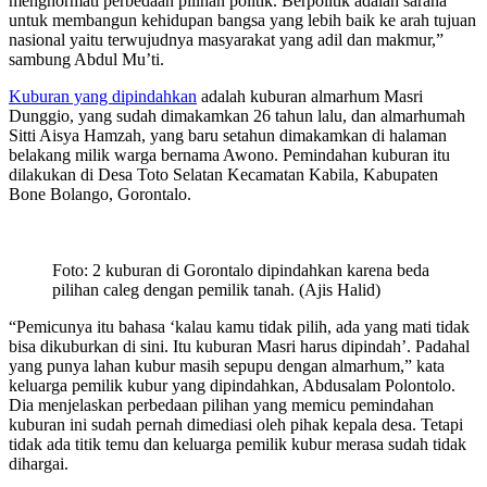
menghormati perbedaan pilihan politik. Berpolitik adalah sarana
untuk membangun kehidupan bangsa yang lebih baik ke arah tujuan
nasional yaitu terwujudnya masyarakat yang adil dan makmur,”
sambung Abdul Mu’ti.
Kuburan yang dipindahkan
adalah kuburan almarhum Masri
Dunggio, yang sudah dimakamkan 26 tahun lalu, dan almarhumah
Sitti Aisya Hamzah, yang baru setahun dimakamkan di halaman
belakang milik warga bernama Awono. Pemindahan kuburan itu
dilakukan di Desa Toto Selatan Kecamatan Kabila, Kabupaten
Bone Bolango, Gorontalo.
Foto: 2 kuburan di Gorontalo dipindahkan karena beda
pilihan caleg dengan pemilik tanah. (Ajis Halid)
“Pemicunya itu bahasa ‘kalau kamu tidak pilih, ada yang mati tidak
bisa dikuburkan di sini. Itu kuburan Masri harus dipindah’. Padahal
yang punya lahan kubur masih sepupu dengan almarhum,” kata
keluarga pemilik kubur yang dipindahkan, Abdusalam Polontolo.
Dia menjelaskan perbedaan pilihan yang memicu pemindahan
kuburan ini sudah pernah dimediasi oleh pihak kepala desa. Tetapi
tidak ada titik temu dan keluarga pemilik kubur merasa sudah tidak
dihargai.