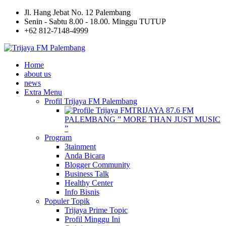
Jl. Hang Jebat No. 12 Palembang
Senin - Sabtu 8.00 - 18.00. Minggu TUTUP
+62 812-7148-4999
Home
about us
news
Extra Menu
Profil Trijaya FM Palembang
TRIJAYA 87.6 FM
PALEMBANG ” MORE THAN JUST MUSIC
”
Program
3tainment
Anda Bicara
Blogger Community
Business Talk
Healthy Center
Info Bisnis
Populer Topik
Trijaya Prime Topic
Profil Minggu Ini