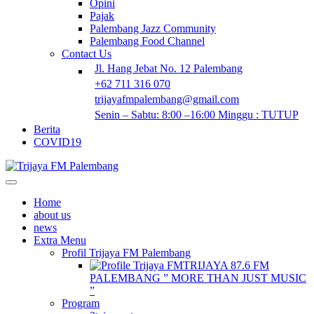
Opini
Pajak
Palembang Jazz Community
Palembang Food Channel
Contact Us
Jl. Hang Jebat No. 12 Palembang
+62 711 316 070
trijayafmpalembang@gmail.com
Senin – Sabtu: 8:00 –16:00 Minggu : TUTUP
Berita
COVID19
Home
about us
news
Extra Menu
Profil Trijaya FM Palembang
TRIJAYA 87.6 FM
PALEMBANG ” MORE THAN JUST MUSIC
”
Program