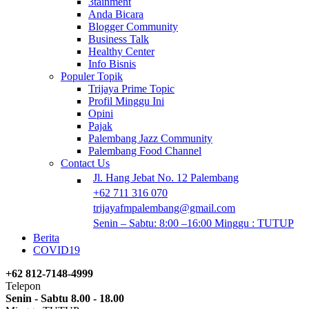
3tainment
Anda Bicara
Blogger Community
Business Talk
Healthy Center
Info Bisnis
Populer Topik
Trijaya Prime Topic
Profil Minggu Ini
Opini
Pajak
Palembang Jazz Community
Palembang Food Channel
Contact Us
Jl. Hang Jebat No. 12 Palembang
+62 711 316 070
trijayafmpalembang@gmail.com
Senin – Sabtu: 8:00 –16:00 Minggu : TUTUP
Berita
COVID19
+62 812-7148-4999
Telepon
Senin - Sabtu 8.00 - 18.00