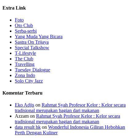
Extra Link
Foto
Oto Club
Serba-serbi
Yang Muda Yang Bicara
Sastra On Trijaya
Special Talkshow
T-Lifestyle
The Club
Travelling
Tuesday Dialogue
Zona Indo
Solo City Jazz
Komentar Terbaru
Eko Adjis
on
Rahmat Syah Profesor Kelor : Kelor secara
tradisional merupakan bagian dari makanan
Azzam
on
Rahmat Syah Profesor Kelor : Kelor secara
tradisional merupakan bagian dari makanan
data result hk
on
Wonderful Indonesia Giliran Hebohkan
Perth Dengan Kuliner