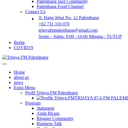
Palembang Jazz Community
Palembang Food Channel
Contact Us
Jl. Hang Jebat No. 12 Palembang
+62 711 316 070
trijayafmpalembang@gmail.com
Senin – Sabtu: 8:00 –16:00 Minggu : TUTUP
Berita
COVID19
Home
about us
news
Extra Menu
Profil Trijaya FM Palembang
TRIJAYA 87.6 FM PALE
Program
3tainment
Anda Bicara
Blogger Community
Business Talk