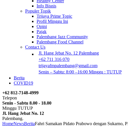
Healthy Center
Info Bisnis
Populer Topik
Trijaya Prime Topic
Profil Minggu Ini
Opini
Pajak
Palembang Jazz Community
Palembang Food Channel
Contact Us
Jl. Hang Jebat No. 12 Palembang
+62 711 316 070
trijayafmpalembang@gmail.com
Senin – Sabtu: 8:00 –16:00 Minggu : TUTUP
Berita
COVID19
+62 812-7148-4999
Telepon
Senin - Sabtu 8.00 - 18.00
Minggu TUTUP
Jl. Hang Jebat No. 12
Palembang.
Home
News
Berita
Fahri Samakan Pidato Prabowo dengan Sukarno, P