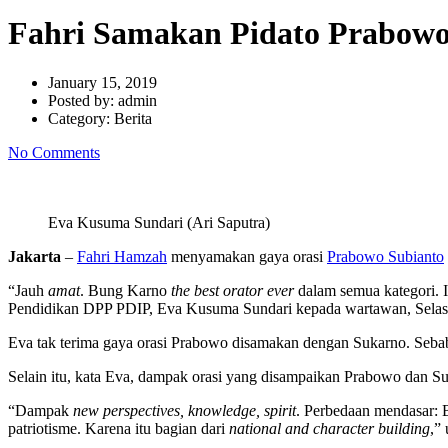
Fahri Samakan Pidato Prabowo
January 15, 2019
Posted by:
admin
Category:
Berita
No Comments
Eva Kusuma Sundari (Ari Saputra)
Jakarta
–
Fahri Hamzah
menyamakan gaya orasi
Prabowo Subianto
“Jauh
amat
. Bung Karno
the best orator ever
dalam semua kategori. In
Pendidikan DPP PDIP, Eva Kusuma Sundari kepada wartawan, Selasa
Eva tak terima gaya orasi Prabowo disamakan dengan Sukarno. Seba
Selain itu, kata Eva, dampak orasi yang disampaikan Prabowo dan 
“Dampak
new perspectives, knowledge, spirit
. Perbedaan mendasar: 
patriotisme. Karena itu bagian dari
national and character building
,” 