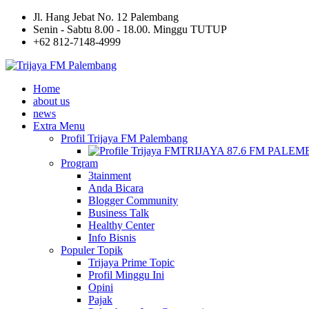
Jl. Hang Jebat No. 12 Palembang
Senin - Sabtu 8.00 - 18.00. Minggu TUTUP
+62 812-7148-4999
Home
about us
news
Extra Menu
Profil Trijaya FM Palembang
TRIJAYA 87.6 FM PALE
Program
3tainment
Anda Bicara
Blogger Community
Business Talk
Healthy Center
Info Bisnis
Populer Topik
Trijaya Prime Topic
Profil Minggu Ini
Opini
Pajak