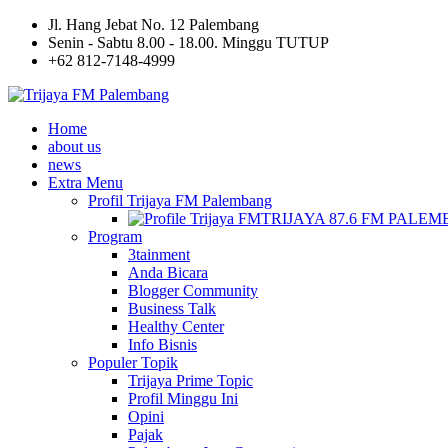
Jl. Hang Jebat No. 12 Palembang
Senin - Sabtu 8.00 - 18.00. Minggu TUTUP
+62 812-7148-4999
Home
about us
news
Extra Menu
Profil Trijaya FM Palembang
TRIJAYA 87.6 FM PALE
Program
3tainment
Anda Bicara
Blogger Community
Business Talk
Healthy Center
Info Bisnis
Populer Topik
Trijaya Prime Topic
Profil Minggu Ini
Opini
Pajak