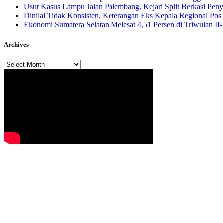
Usut Kasus Lampu Jalan Palembang, Kejari Split Berkasi Pen
Dinilai Tidak Konsisten, Keterangan Eks Kepala Regional Po
Ekonomi Sumatera Selatan Melesat 4,51 Persen di Triwulan I
Archives
Archives