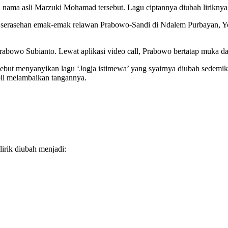
i nama asli Marzuki Mohamad tersebut. Lagu ciptannya diubah lirikn
uk serasehan emak-emak relawan Prabowo-Sandi di Ndalem Purbayan, Yo
rabowo Subianto. Lewat aplikasi video call, Prabowo bertatap muka 
ebut menyanyikan lagu ‘Jogja istimewa’ yang syairnya diubah sedem
il melambaikan tangannya.
irik diubah menjadi: