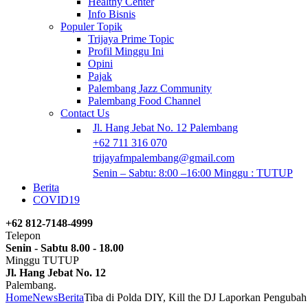
Healthy Center
Info Bisnis
Populer Topik
Trijaya Prime Topic
Profil Minggu Ini
Opini
Pajak
Palembang Jazz Community
Palembang Food Channel
Contact Us
Jl. Hang Jebat No. 12 Palembang
+62 711 316 070
trijayafmpalembang@gmail.com
Senin – Sabtu: 8:00 –16:00 Minggu : TUTUP
Berita
COVID19
+62 812-7148-4999
Telepon
Senin - Sabtu 8.00 - 18.00
Minggu TUTUP
Jl. Hang Jebat No. 12
Palembang.
Home
News
Berita
Tiba di Polda DIY, Kill the DJ Laporkan Pengubah 