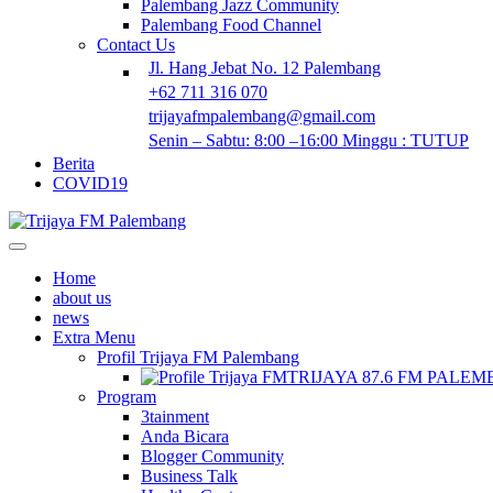
Palembang Jazz Community
Palembang Food Channel
Contact Us
Jl. Hang Jebat No. 12 Palembang
+62 711 316 070
trijayafmpalembang@gmail.com
Senin – Sabtu: 8:00 –16:00 Minggu : TUTUP
Berita
COVID19
Home
about us
news
Extra Menu
Profil Trijaya FM Palembang
TRIJAYA 87.6 FM PALE
Program
3tainment
Anda Bicara
Blogger Community
Business Talk