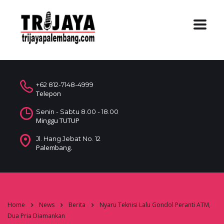
+62 812-7148-4999
Telepon
Senin - Sabtu 8.00 - 18.00
Minggu TUTUP
Jl. Hang Jebat No. 12
Palembang.
Home
News
Berita
Nyaru Teknisi Lalu Gondol Peranti ATM,
Dua Pria Diamankan