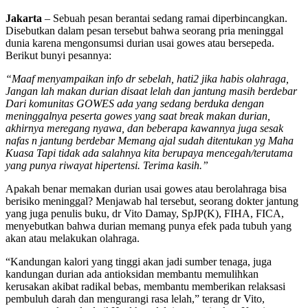
Jakarta
– Sebuah pesan berantai sedang ramai diperbincangkan.
Disebutkan dalam pesan tersebut bahwa seorang pria meninggal
dunia karena mengonsumsi durian usai gowes atau bersepeda.
Berikut bunyi pesannya:
“Maaf menyampaikan info dr sebelah, hati2 jika habis olahraga,
Jangan lah makan durian disaat lelah dan jantung masih berdebar
Dari komunitas GOWES ada yang sedang berduka dengan
meninggalnya peserta gowes yang saat break makan durian,
akhirnya meregang nyawa, dan beberapa kawannya juga sesak
nafas n jantung berdebar Memang ajal sudah ditentukan yg Maha
Kuasa Tapi tidak ada salahnya kita berupaya mencegah/terutama
yang punya riwayat hipertensi. Terima kasih.”
Apakah benar memakan durian usai gowes atau berolahraga bisa
berisiko meninggal? Menjawab hal tersebut, seorang dokter jantung
yang juga penulis buku, dr Vito Damay, SpJP(K), FIHA, FICA,
menyebutkan bahwa durian memang punya efek pada tubuh yang
akan atau melakukan olahraga.
“Kandungan kalori yang tinggi akan jadi sumber tenaga, juga
kandungan durian ada antioksidan membantu memulihkan
kerusakan akibat radikal bebas, membantu memberikan relaksasi
pembuluh darah dan mengurangi rasa lelah,” terang dr Vito,