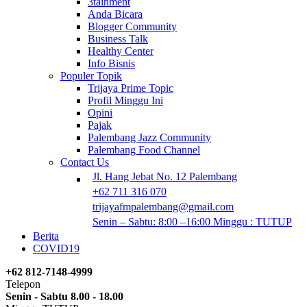
3tainment
Anda Bicara
Blogger Community
Business Talk
Healthy Center
Info Bisnis
Populer Topik
Trijaya Prime Topic
Profil Minggu Ini
Opini
Pajak
Palembang Jazz Community
Palembang Food Channel
Contact Us
Jl. Hang Jebat No. 12 Palembang
+62 711 316 070
trijayafmpalembang@gmail.com
Senin – Sabtu: 8:00 –16:00 Minggu : TUTUP
Berita
COVID19
+62 812-7148-4999
Telepon
Senin - Sabtu 8.00 - 18.00