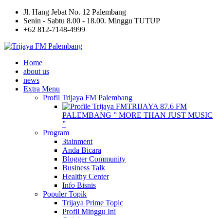
Jl. Hang Jebat No. 12 Palembang
Senin - Sabtu 8.00 - 18.00. Minggu TUTUP
+62 812-7148-4999
Home
about us
news
Extra Menu
Profil Trijaya FM Palembang
TRIJAYA 87.6 FM
PALEMBANG ” MORE THAN JUST MUSIC
”
Program
3tainment
Anda Bicara
Blogger Community
Business Talk
Healthy Center
Info Bisnis
Populer Topik
Trijaya Prime Topic
Profil Minggu Ini