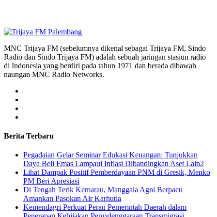
MNC Trijaya FM (sebelumnya dikenal sebagai Trijaya FM, Sindo
Radio dan Sindo Trijaya FM) adalah sebuah jaringan stasiun radio
di Indonesia yang berdiri pada tahun 1971 dan berada dibawah
naungan MNC Radio Networks.
Berita Terbaru
Pegadaian Gelar Seminar Edukasi Keuangan: Tunjukkan
Daya Beli Emas Lampaui Inflasi Dibandingkan Aset Lain2
Lihat Dampak Positif Pemberdayaan PNM di Gresik, Menko
PM Beri Apresiasi
​Di Tengah Terik Kemarau, Manggala Agni Berpacu
Amankan Pasokan Air Karhutla
Kemendagri Perkuat Peran Pemerintah Daerah dalam
Penerapan Kebijakan Penyelenggaraan Transmigrasi