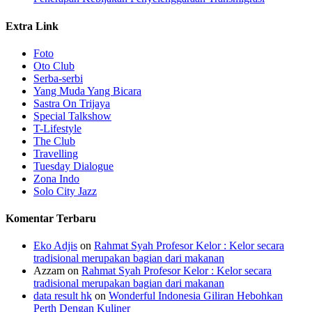
Extra Link
Foto
Oto Club
Serba-serbi
Yang Muda Yang Bicara
Sastra On Trijaya
Special Talkshow
T-Lifestyle
The Club
Travelling
Tuesday Dialogue
Zona Indo
Solo City Jazz
Komentar Terbaru
Eko Adjis
on
Rahmat Syah Profesor Kelor : Kelor secara
tradisional merupakan bagian dari makanan
Azzam
on
Rahmat Syah Profesor Kelor : Kelor secara
tradisional merupakan bagian dari makanan
data result hk
on
Wonderful Indonesia Giliran Hebohkan
Perth Dengan Kuliner