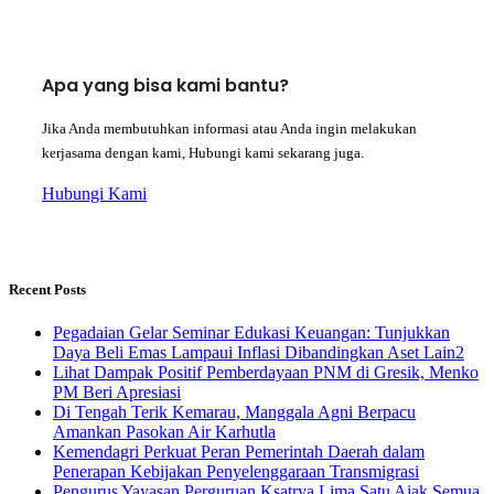
Apa yang bisa kami bantu?
Jika Anda membutuhkan informasi atau Anda ingin melakukan
kerjasama dengan kami, Hubungi kami sekarang juga.
Hubungi Kami
Recent Posts
Pegadaian Gelar Seminar Edukasi Keuangan: Tunjukkan
Daya Beli Emas Lampaui Inflasi Dibandingkan Aset Lain2
Lihat Dampak Positif Pemberdayaan PNM di Gresik, Menko
PM Beri Apresiasi
​Di Tengah Terik Kemarau, Manggala Agni Berpacu
Amankan Pasokan Air Karhutla
Kemendagri Perkuat Peran Pemerintah Daerah dalam
Penerapan Kebijakan Penyelenggaraan Transmigrasi
Pengurus Yayasan Perguruan Ksatrya Lima Satu Ajak Semua