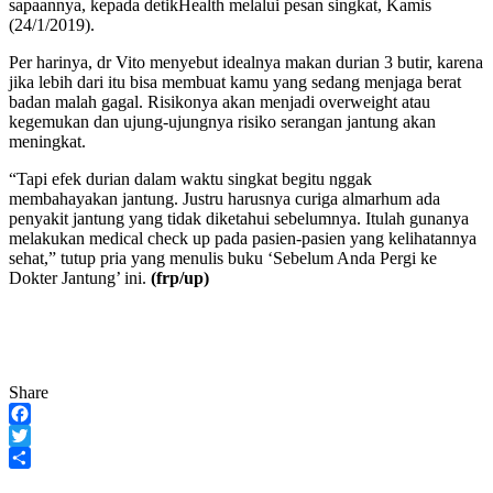
sapaannya, kepada detikHealth melalui pesan singkat, Kamis
(24/1/2019).
Per harinya, dr Vito menyebut idealnya makan durian 3 butir, karena
jika lebih dari itu bisa membuat kamu yang sedang menjaga berat
badan malah gagal. Risikonya akan menjadi overweight atau
kegemukan dan ujung-ujungnya risiko serangan jantung akan
meningkat.
“Tapi efek durian dalam waktu singkat begitu nggak
membahayakan jantung. Justru harusnya curiga almarhum ada
penyakit jantung yang tidak diketahui sebelumnya. Itulah gunanya
melakukan medical check up pada pasien-pasien yang kelihatannya
sehat,” tutup pria yang menulis buku ‘Sebelum Anda Pergi ke
Dokter Jantung’ ini.
(frp/up)
Share
Facebook
Twitter
Share