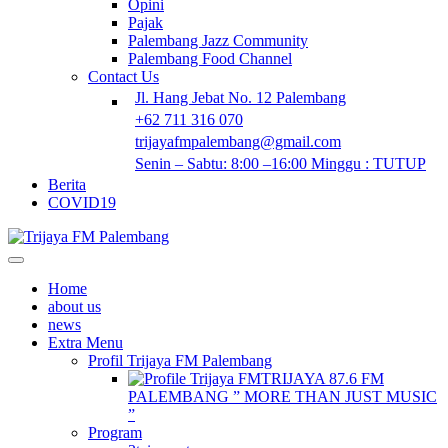
Opini
Pajak
Palembang Jazz Community
Palembang Food Channel
Contact Us
Jl. Hang Jebat No. 12 Palembang
+62 711 316 070
trijayafmpalembang@gmail.com
Senin – Sabtu: 8:00 –16:00 Minggu : TUTUP
Berita
COVID19
Home
about us
news
Extra Menu
Profil Trijaya FM Palembang
TRIJAYA 87.6 FM
PALEMBANG ” MORE THAN JUST MUSIC
”
Program