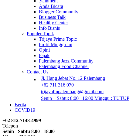
3tainment
Anda Bicara
Blogger Community
Business Talk
Healthy Center
Info Bisnis
Populer Topik
Trijaya Prime Topic
Profil Minggu Ini
Opini
Pajak
Palembang Jazz Community
Palembang Food Channel
Contact Us
Jl. Hang Jebat No. 12 Palembang
+62 711 316 070
trijayafmpalembang@gmail.com
Senin – Sabtu: 8:00 –16:00 Minggu : TUTUP
Berita
COVID19
+62 812-7148-4999
Telepon
Senin - Sabtu 8.00 - 18.00