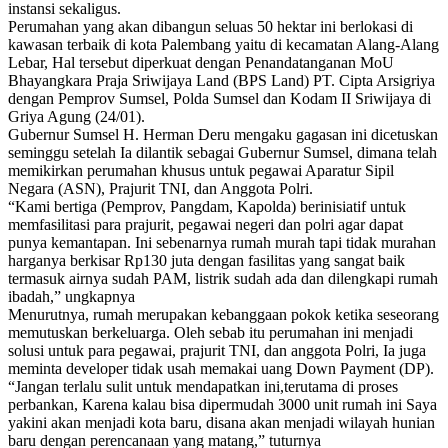
instansi sekaligus.
Perumahan yang akan dibangun seluas 50 hektar ini berlokasi di
kawasan terbaik di kota Palembang yaitu di kecamatan Alang-Alang
Lebar, Hal tersebut diperkuat dengan Penandatanganan MoU
Bhayangkara Praja Sriwijaya Land (BPS Land) PT. Cipta Arsigriya
dengan Pemprov Sumsel, Polda Sumsel dan Kodam II Sriwijaya di
Griya Agung (24/01).
Gubernur Sumsel H. Herman Deru mengaku gagasan ini dicetuskan
seminggu setelah Ia dilantik sebagai Gubernur Sumsel, dimana telah
memikirkan perumahan khusus untuk pegawai Aparatur Sipil
Negara (ASN), Prajurit TNI, dan Anggota Polri.
“Kami bertiga (Pemprov, Pangdam, Kapolda) berinisiatif untuk
memfasilitasi para prajurit, pegawai negeri dan polri agar dapat
punya kemantapan. Ini sebenarnya rumah murah tapi tidak murahan
harganya berkisar Rp130 juta dengan fasilitas yang sangat baik
termasuk airnya sudah PAM, listrik sudah ada dan dilengkapi rumah
ibadah,” ungkapnya
Menurutnya, rumah merupakan kebanggaan pokok ketika seseorang
memutuskan berkeluarga. Oleh sebab itu perumahan ini menjadi
solusi untuk para pegawai, prajurit TNI, dan anggota Polri, Ia juga
meminta developer tidak usah memakai uang Down Payment (DP).
“Jangan terlalu sulit untuk mendapatkan ini,terutama di proses
perbankan, Karena kalau bisa dipermudah 3000 unit rumah ini Saya
yakini akan menjadi kota baru, disana akan menjadi wilayah hunian
baru dengan perencanaan yang matang,” tuturnya