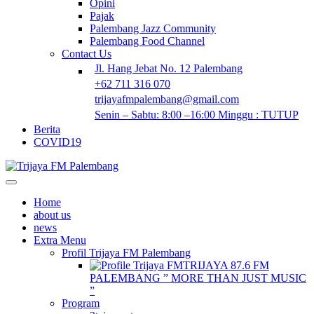
Opini
Pajak
Palembang Jazz Community
Palembang Food Channel
Contact Us
Jl. Hang Jebat No. 12 Palembang
+62 711 316 070
trijayafmpalembang@gmail.com
Senin – Sabtu: 8:00 –16:00 Minggu : TUTUP
Berita
COVID19
Home
about us
news
Extra Menu
Profil Trijaya FM Palembang
TRIJAYA 87.6 FM
PALEMBANG ” MORE THAN JUST MUSIC
”
Program