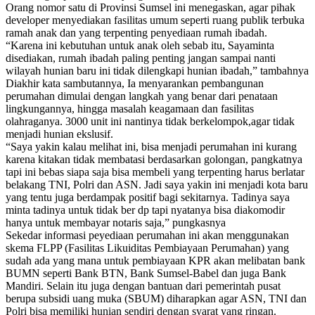
Orang nomor satu di Provinsi Sumsel ini menegaskan, agar pihak
developer menyediakan fasilitas umum seperti ruang publik terbuka
ramah anak dan yang terpenting penyediaan rumah ibadah.
“Karena ini kebutuhan untuk anak oleh sebab itu, Sayaminta
disediakan, rumah ibadah paling penting jangan sampai nanti
wilayah hunian baru ini tidak dilengkapi hunian ibadah,” tambahnya
Diakhir kata sambutannya, Ia menyarankan pembangunan
perumahan dimulai dengan langkah yang benar dari penataan
lingkungannya, hingga masalah keagamaan dan fasilitas
olahraganya. 3000 unit ini nantinya tidak berkelompok,agar tidak
menjadi hunian ekslusif.
“Saya yakin kalau melihat ini, bisa menjadi perumahan ini kurang
karena kitakan tidak membatasi berdasarkan golongan, pangkatnya
tapi ini bebas siapa saja bisa membeli yang terpenting harus berlatar
belakang TNI, Polri dan ASN. Jadi saya yakin ini menjadi kota baru
yang tentu juga berdampak positif bagi sekitarnya. Tadinya saya
minta tadinya untuk tidak ber dp tapi nyatanya bisa diakomodir
hanya untuk membayar notaris saja,” pungkasnya
Sekedar informasi peyediaan perumahan ini akan menggunakan
skema FLPP (Fasilitas Likuiditas Pembiayaan Perumahan) yang
sudah ada yang mana untuk pembiayaan KPR akan melibatan bank
BUMN seperti Bank BTN, Bank Sumsel-Babel dan juga Bank
Mandiri. Selain itu juga dengan bantuan dari pemerintah pusat
berupa subsidi uang muka (SBUM) diharapkan agar ASN, TNI dan
Polri bisa memiliki hunian sendiri dengan syarat yang ringan.