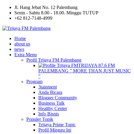
Jl. Hang Jebat No. 12 Palembang
Senin - Sabtu 8.00 - 18.00. Minggu TUTUP
+62 812-7148-4999
Home
about us
news
Extra Menu
Profil Trijaya FM Palembang
TRIJAYA 87.6 FM
PALEMBANG ” MORE THAN JUST MUSIC
”
Program
3tainment
Anda Bicara
Blogger Community
Business Talk
Healthy Center
Info Bisnis
Populer Topik
Trijaya Prime Topic
Profil Minggu Ini