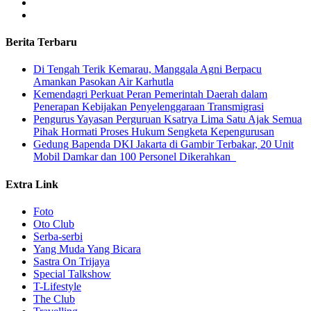
Berita Terbaru
​Di Tengah Terik Kemarau, Manggala Agni Berpacu
Amankan Pasokan Air Karhutla
Kemendagri Perkuat Peran Pemerintah Daerah dalam
Penerapan Kebijakan Penyelenggaraan Transmigrasi
Pengurus Yayasan Perguruan Ksatrya Lima Satu Ajak Semua
Pihak Hormati Proses Hukum Sengketa Kepengurusan
Gedung Bapenda DKI Jakarta di Gambir Terbakar, 20 Unit
Mobil Damkar dan 100 Personel Dikerahkan
Extra Link
Foto
Oto Club
Serba-serbi
Yang Muda Yang Bicara
Sastra On Trijaya
Special Talkshow
T-Lifestyle
The Club