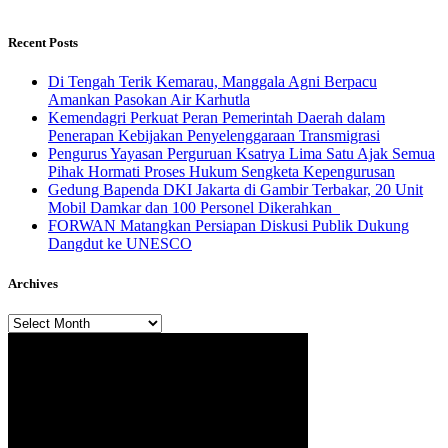
Recent Posts
​Di Tengah Terik Kemarau, Manggala Agni Berpacu
Amankan Pasokan Air Karhutla
Kemendagri Perkuat Peran Pemerintah Daerah dalam
Penerapan Kebijakan Penyelenggaraan Transmigrasi
Pengurus Yayasan Perguruan Ksatrya Lima Satu Ajak Semua
Pihak Hormati Proses Hukum Sengketa Kepengurusan
Gedung Bapenda DKI Jakarta di Gambir Terbakar, 20 Unit
Mobil Damkar dan 100 Personel Dikerahkan
FORWAN Matangkan Persiapan Diskusi Publik Dukung
Dangdut ke UNESCO
Archives
Archives