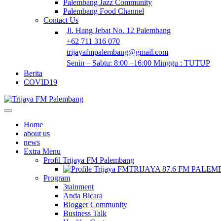
Palembang Jazz Community
Palembang Food Channel
Contact Us
Jl. Hang Jebat No. 12 Palembang
+62 711 316 070
trijayafmpalembang@gmail.com
Senin – Sabtu: 8:00 –16:00 Minggu : TUTUP
Berita
COVID19
Home
about us
news
Extra Menu
Profil Trijaya FM Palembang
TRIJAYA 87.6 FM PALE
Program
3tainment
Anda Bicara
Blogger Community
Business Talk