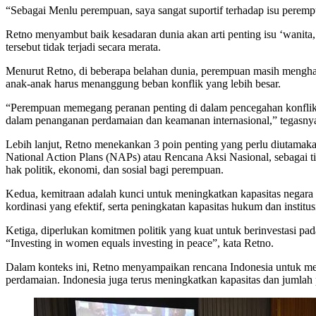
“Sebagai Menlu perempuan, saya sangat suportif terhadap isu peremp
Retno menyambut baik kesadaran dunia akan arti penting isu ‘wanit
tersebut tidak terjadi secara merata.
Menurut Retno, di beberapa belahan dunia, perempuan masih menghada
anak-anak harus menanggung beban konflik yang lebih besar.
“Perempuan memegang peranan penting di dalam pencegahan konflik,
dalam penanganan perdamaian dan keamanan internasional,” tegasny
Lebih lanjut, Retno menekankan 3 poin penting yang perlu diutama
National Action Plans (NAPs) atau Rencana Aksi Nasional, sebagai t
hak politik, ekonomi, dan sosial bagi perempuan.
Kedua, kemitraan adalah kunci untuk meningkatkan kapasitas negar
kordinasi yang efektif, serta peningkatan kapasitas hukum dan institus
Ketiga, diperlukan komitmen politik yang kuat untuk berinvestasi p
“Investing in women equals investing in peace”, kata Retno.
Dalam konteks ini, Retno menyampaikan rencana Indonesia untuk me
perdamaian. Indonesia juga terus meningkatkan kapasitas dan jumla