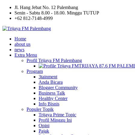
Jl. Hang Jebat No. 12 Palembang
Senin - Sabtu 8.00 - 18.00. Minggu TUTUP
+62 812-7148-4999
Home
about us
news
Extra Menu
Profil Trijaya FM Palembang
TRIJAYA 87.6 FM PALE
Program
3tainment
Anda Bicara
Blogger Community
Business Talk
Healthy Center
Info Bisnis
Populer Topik
Trijaya Prime Topic
Profil Minggu Ini
Opini
Pajak