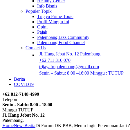
Healthy Center
Info Bisnis
Populer Topik
Trijaya Prime Topic
Profil Minggu Ini
Opini
Pajak
Palembang Jazz Community
Palembang Food Channel
Contact Us
Jl. Hang Jebat No. 12 Palembang
+62 711 316 070
trijayafmpalembang@gmail.com
Senin – Sabtu: 8:00 –16:00 Minggu : TUTUP
Berita
COVID19
+62 812-7148-4999
Telepon
Senin - Sabtu 8.00 - 18.00
Minggu TUTUP
Jl. Hang Jebat No. 12
Palembang.
Home
News
Berita
Di Forum DK PBB, Menlu Ingin Perempuan Jadi 