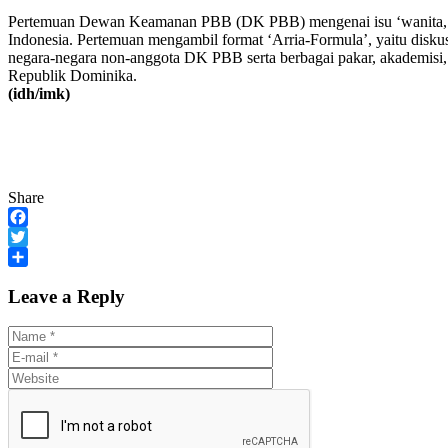
Pertemuan Dewan Keamanan PBB (DK PBB) mengenai isu ‘wanita, per
Indonesia. Pertemuan mengambil format ‘Arria-Formula’, yaitu disk
negara-negara non-anggota DK PBB serta berbagai pakar, akademisi, d
Republik Dominika.
(idh/imk)
Share
Facebook
Twitter
Share
Leave a Reply