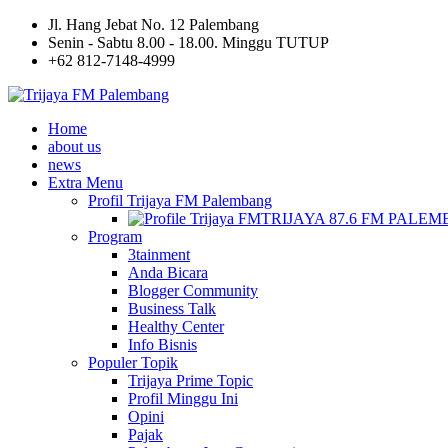
Jl. Hang Jebat No. 12 Palembang
Senin - Sabtu 8.00 - 18.00. Minggu TUTUP
+62 812-7148-4999
Home
about us
news
Extra Menu
Profil Trijaya FM Palembang
TRIJAYA 87.6 FM PALE
Program
3tainment
Anda Bicara
Blogger Community
Business Talk
Healthy Center
Info Bisnis
Populer Topik
Trijaya Prime Topic
Profil Minggu Ini
Opini
Pajak