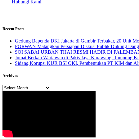
Hubungi Kami
Recent Posts
Gedung Bapenda DKI Jakarta di Gambir Terbakar, 20 Unit M
FORWAN Matangkan Persiapan Diskusi Publik Dukung Da
SOI SABAI URBAN THAI RESMI HADIR DI PALEMBANG Mengha
Jumat Berkah Wartawan di Pakis Jaya Karawang: Tampung Kel
Sidang Korupsi KUR BSI OKI, Pembentukan PT KIM dan Alir
Archives
Archives