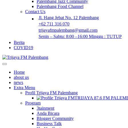
Palembang Jazz Community
Palembang Food Channel
Contact Us
Jl. Hang Jebat No. 12 Palembang
+62 711 316 070
trijayafmpalembang@gmail.com
Senin – Sabtu: 8:00 –16:00 Minggu : TUTUP
Berita
COVID19
Home
about us
news
Extra Menu
Profil Trijaya FM Palembang
TRIJAYA 87.6 FM PALE
Program
3tainment
Anda Bicara
Blogger Community
Business Talk