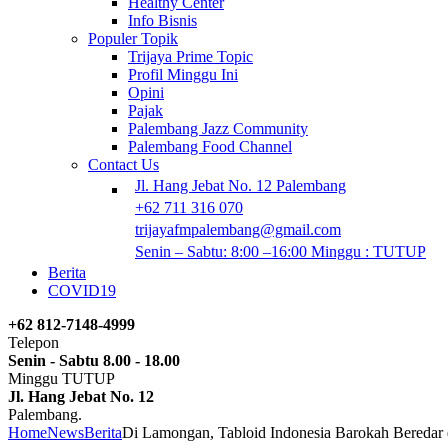
Healthy Center
Info Bisnis
Populer Topik
Trijaya Prime Topic
Profil Minggu Ini
Opini
Pajak
Palembang Jazz Community
Palembang Food Channel
Contact Us
Jl. Hang Jebat No. 12 Palembang
+62 711 316 070
trijayafmpalembang@gmail.com
Senin – Sabtu: 8:00 –16:00 Minggu : TUTUP
Berita
COVID19
+62 812-7148-4999
Telepon
Senin - Sabtu 8.00 - 18.00
Minggu TUTUP
Jl. Hang Jebat No. 12
Palembang.
Home
News
Berita
Di Lamongan, Tabloid Indonesia Barokah Beredar