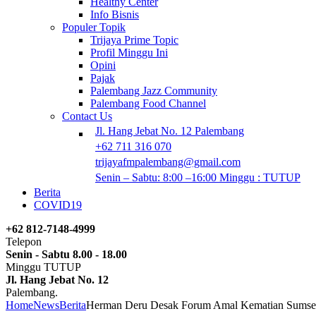
Healthy Center
Info Bisnis
Populer Topik
Trijaya Prime Topic
Profil Minggu Ini
Opini
Pajak
Palembang Jazz Community
Palembang Food Channel
Contact Us
Jl. Hang Jebat No. 12 Palembang
+62 711 316 070
trijayafmpalembang@gmail.com
Senin – Sabtu: 8:00 –16:00 Minggu : TUTUP
Berita
COVID19
+62 812-7148-4999
Telepon
Senin - Sabtu 8.00 - 18.00
Minggu TUTUP
Jl. Hang Jebat No. 12
Palembang.
Home
News
Berita
Herman Deru Desak Forum Amal Kematian Sumsel