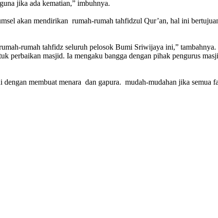
rguna jika ada kematian,” imbuhnya.
sel akan mendirikan rumah-rumah tahfidzul Qur’an, hal ini bertujua
rumah-rumah tahfidz seluruh pelosok Bumi Sriwijaya ini,” tambahnya.
 untuk perbaikan masjid. Ia mengaku bangga dengan pihak pengurus m
ini dengan membuat menara dan gapura. mudah-mudahan jika semua fasi