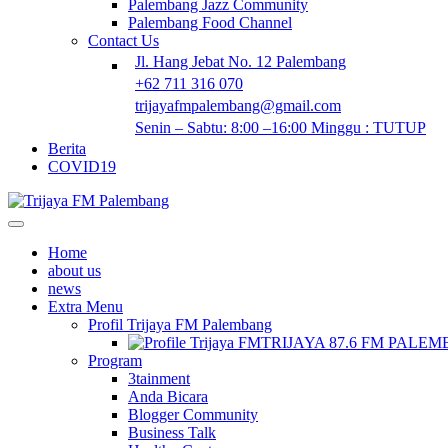
Palembang Jazz Community
Palembang Food Channel
Contact Us
Jl. Hang Jebat No. 12 Palembang
+62 711 316 070
trijayafmpalembang@gmail.com
Senin – Sabtu: 8:00 –16:00 Minggu : TUTUP
Berita
COVID19
Home
about us
news
Extra Menu
Profil Trijaya FM Palembang
TRIJAYA 87.6 FM PALE
Program
3tainment
Anda Bicara
Blogger Community
Business Talk