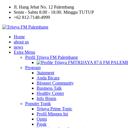
Jl. Hang Jebat No. 12 Palembang
Senin - Sabtu 8.00 - 18.00. Minggu TUTUP
+62 812-7148-4999
Home
about us
news
Extra Menu
Profil Trijaya FM Palembang
TRIJAYA 87.6 FM PALE
Program
3tainment
Anda Bicara
Blogger Community
Business Talk
Healthy Center
Info Bisnis
Populer Topik
Trijaya Prime Topic
Profil Minggu Ini
Opini
Pajak