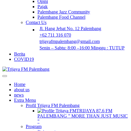
Opini
Pajak
Palembang Jazz Community
Palembang Food Channel
Contact Us
Jl. Hang Jebat No. 12 Palembang
+62 711 316 070
trijayafmpalembang@gmail.com
Senin – Sabtu: 8:00 –16:00 Minggu : TUTUP
Berita
COVID19
Home
about us
news
Extra Menu
Profil Trijaya FM Palembang
TRIJAYA 87.6 FM
PALEMBANG ” MORE THAN JUST MUSIC
”
Program