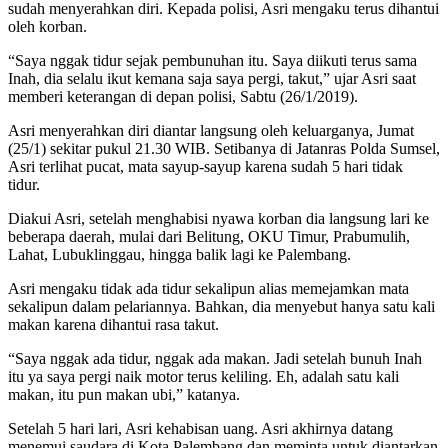
sudah menyerahkan diri. Kepada polisi, Asri mengaku terus dihantui
oleh korban.
“Saya nggak tidur sejak pembunuhan itu. Saya diikuti terus sama
Inah, dia selalu ikut kemana saja saya pergi, takut,” ujar Asri saat
memberi keterangan di depan polisi, Sabtu (26/1/2019).
Asri menyerahkan diri diantar langsung oleh keluarganya, Jumat
(25/1) sekitar pukul 21.30 WIB. Setibanya di Jatanras Polda Sumsel,
Asri terlihat pucat, mata sayup-sayup karena sudah 5 hari tidak
tidur.
Diakui Asri, setelah menghabisi nyawa korban dia langsung lari ke
beberapa daerah, mulai dari Belitung, OKU Timur, Prabumulih,
Lahat, Lubuklinggau, hingga balik lagi ke Palembang.
Asri mengaku tidak ada tidur sekalipun alias memejamkan mata
sekalipun dalam pelariannya. Bahkan, dia menyebut hanya satu kali
makan karena dihantui rasa takut.
“Saya nggak ada tidur, nggak ada makan. Jadi setelah bunuh Inah
itu ya saya pergi naik motor terus keliling. Eh, adalah satu kali
makan, itu pun makan ubi,” katanya.
Setelah 5 hari lari, Asri kehabisan uang. Asri akhirnya datang
menemui saudara di Kota Palembang dan meminta untuk diantarkan