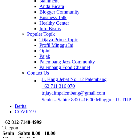
3tainment
Anda Bicara
Blogger Community
Business Talk
Healthy Center
Info Bisnis
Populer Topik
Trijaya Prime Topic
Profil Minggu Ini
Opini
Pajak
Palembang Jazz Community
Palembang Food Channel
Contact Us
Jl. Hang Jebat No. 12 Palembang
+62 711 316 070
trijayafmpalembang@gmail.com
Senin – Sabtu: 8:00 –16:00 Minggu : TUTUP
Berita
COVID19
+62 812-7148-4999
Telepon
Senin - Sabtu 8.00 - 18.00