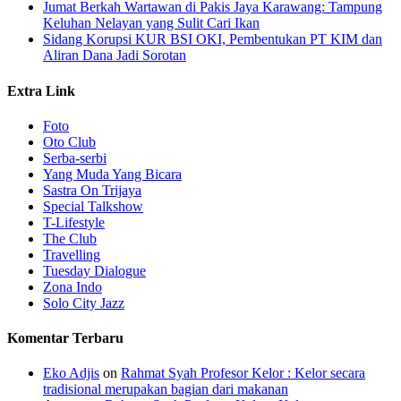
Jumat Berkah Wartawan di Pakis Jaya Karawang: Tampung
Keluhan Nelayan yang Sulit Cari Ikan
Sidang Korupsi KUR BSI OKI, Pembentukan PT KIM dan
Aliran Dana Jadi Sorotan
Extra Link
Foto
Oto Club
Serba-serbi
Yang Muda Yang Bicara
Sastra On Trijaya
Special Talkshow
T-Lifestyle
The Club
Travelling
Tuesday Dialogue
Zona Indo
Solo City Jazz
Komentar Terbaru
Eko Adjis
on
Rahmat Syah Profesor Kelor : Kelor secara
tradisional merupakan bagian dari makanan