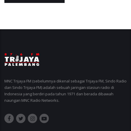
MNC Trijaya FM (sebelumnya dikenal sebagai Trijaya FM, Sindo Radio
dan Sindo Trijaya FM) adalah sebuah jaringan stasiun radio di
Indonesia yang berdiri pada tahun 1971 dan berada dibawah
naungan MNC Radio Networks.