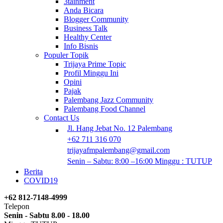
3tainment
Anda Bicara
Blogger Community
Business Talk
Healthy Center
Info Bisnis
Populer Topik
Trijaya Prime Topic
Profil Minggu Ini
Opini
Pajak
Palembang Jazz Community
Palembang Food Channel
Contact Us
Jl. Hang Jebat No. 12 Palembang
+62 711 316 070
trijayafmpalembang@gmail.com
Senin – Sabtu: 8:00 –16:00 Minggu : TUTUP
Berita
COVID19
+62 812-7148-4999
Telepon
Senin - Sabtu 8.00 - 18.00