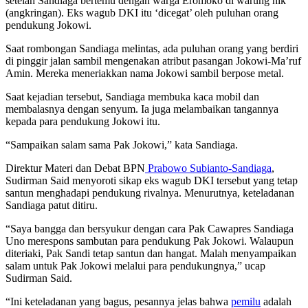
setelah Sandiaga bertemu dengan warga Eromoko di warung hik
(angkringan). Eks wagub DKI itu ‘dicegat’ oleh puluhan orang
pendukung Jokowi.
Saat rombongan Sandiaga melintas, ada puluhan orang yang berdiri
di pinggir jalan sambil mengenakan atribut pasangan Jokowi-Ma’ruf
Amin. Mereka meneriakkan nama Jokowi sambil berpose metal.
Saat kejadian tersebut, Sandiaga membuka kaca mobil dan
membalasnya dengan senyum. Ia juga melambaikan tangannya
kepada para pendukung Jokowi itu.
“Sampaikan salam sama Pak Jokowi,” kata Sandiaga.
Direktur Materi dan Debat BPN
Prabowo Subianto-Sandiaga
,
Sudirman Said menyoroti sikap eks wagub DKI tersebut yang tetap
santun menghadapi pendukung rivalnya. Menurutnya, keteladanan
Sandiaga patut ditiru.
“Saya bangga dan bersyukur dengan cara Pak Cawapres Sandiaga
Uno merespons sambutan para pendukung Pak Jokowi. Walaupun
diteriaki, Pak Sandi tetap santun dan hangat. Malah menyampaikan
salam untuk Pak Jokowi melalui para pendukungnya,” ucap
Sudirman Said.
“Ini keteladanan yang bagus, pesannya jelas bahwa
pemilu
adalah