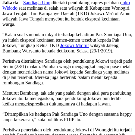
Jakarta
–
Sandiaga Uno
diteriaki pendukung capres petahana
Joko
Widodo
saat melintas di salah satu wilayah di Kabupaten Wonogiri,
Jawa Tengah. Tim Kampanye Daerah (TKD) Jokowi-Ma’ruf Amin
wilayah Jawa Tengah menyebut itu bentuk ekspresi kecintaan
warga.
“Kalau soal sambutan rakyat terhadap kehadiran Pak Sandiaga Uno,
ya itulah ekspresi kecintaan temen-temen tersebut kepada Pak
Jokowi,” ungkap Ketua TKD
Jokowi-Ma’ruf
wilayah Jateng,
Bambang Wuryanto kepada detikcom, Selasa (29/1/2019).
Peristiwa diteriakinya Sandiaga oleh pendukung Jokowi terjadi pada
Senin (28/1) malam. Puluhan warga mengangkat tangan pose metal
dengan meneriakkan nama Jokowi kepada Sandiaga yang melintas
di jalan tersebut. Mereka juga berteriak ‘salam metal’ kepada
rombongan Sandiaga.
Menurut Bambang, tak ada yang salah dengan aksi para pendukung
Jokowi itu. Ia menegaskan, para pendukung Jokowi pun tertib
ketika mengekspresikan dukungannya di hadapan lawan.
“Ditampilkan ke hadapan Pak Sandiaga Uno dengan suasana happy
tanpa kekerasan,” kata politikus PDIP itu.
Peristiwa peneriakan oleh pendukung Jokowi di Wonogiri itu terjadi