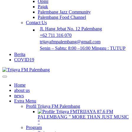
Opini
Pajak
Palembang Jazz Community
Palembang Food Channel
Contact Us
Jl. Hang Jebat No. 12 Palembang
+62 711 316 070
trijayafmpalembang@gmail.com
Senin – Sabtu: 8:00 –16:00 Minggu : TUTUP
Berita
COVID19
Home
about us
news
Extra Menu
Profil Trijaya FM Palembang
TRIJAYA 87.6 FM
PALEMBANG ” MORE THAN JUST MUSIC
”
Program