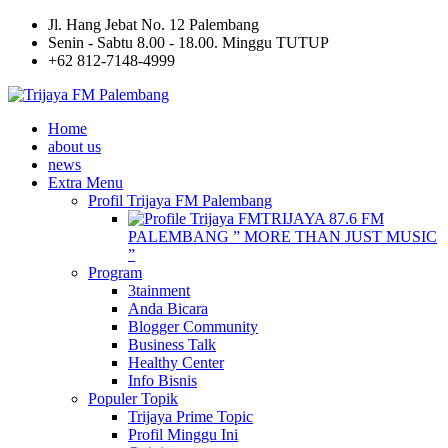
Jl. Hang Jebat No. 12 Palembang
Senin - Sabtu 8.00 - 18.00. Minggu TUTUP
+62 812-7148-4999
Home
about us
news
Extra Menu
Profil Trijaya FM Palembang
TRIJAYA 87.6 FM
PALEMBANG ” MORE THAN JUST MUSIC
”
Program
3tainment
Anda Bicara
Blogger Community
Business Talk
Healthy Center
Info Bisnis
Populer Topik
Trijaya Prime Topic
Profil Minggu Ini