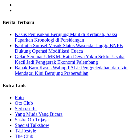
Berita Terbaru
Kasus Penusukan Berujung Maut di Kertapati, Saksi
Paparkan Kronologi di Persidangan
Karhutla Sumsel Masuk Status Waspada Tinggi, BNPB
Dukung Operasi Modifikasi Cuaca
Gelar Seminar UMKM, Ratu Dewa Yakin Sektor Usaha
Kecil Jadi Penggerak Ekonomi Palembang
Babak Baru Kasus Wabup PALI: Penggeledahan dan Izin
Mendagri Kini Berujung Praperadilan
Extra Link
Foto
Oto Club
Serba-serbi
Yang Muda Yang Bicara
Sastra On Trijaya
Special Talkshow
T-Lifestyle
The Club